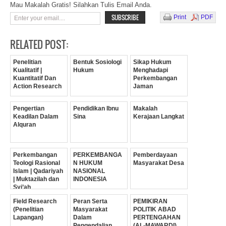
Mau Makalah Gratis! Silahkan Tulis Email Anda.
Print
PDF
RELATED POST:
Penelitian
Bentuk Sosiologi
Sikap Hukum
Kualitatif |
Hukum
Menghadapi
Kuantitatif Dan
Perkembangan
Action Research
Jaman
Pengertian
Pendidikan Ibnu
Makalah
Keadilan Dalam
Sina
Kerajaan Langkat
Alquran
Perkembangan
PERKEMBANGA
Pemberdayaan
Teologi Rasional
N HUKUM
Masyarakat Desa
Islam | Qadariyah
NASIONAL
| Muktazilah dan
INDONESIA
Syi’ah
Field Research
Peran Serta
PEMIKIRAN
(Penelitian
Masyarakat
POLITIK ABAD
Lapangan)
Dalam
PERTENGAHAN
Pengendalian
(AL-MAWARDI)