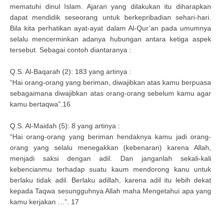
mematuhi dinul Islam. Ajaran yang dilakukan itu diharapkan
dapat mendidik seseorang untuk berkepribadian sehari-hari.
Bila kita perhatikan ayat-ayat dalam Al-Qur’an pada umumnya
selalu mencerminkan adanya hubungan antara ketiga aspek
tersebut. Sebagai contoh diantaranya :
Q.S. Al-Baqarah (2): 183 yang artinya :
“Hai orang-orang yang beriman, diwajibkan atas kamu berpuasa
sebagaimana diwajibkan atas orang-orang sebelum kamu agar
kamu bertaqwa”.16
Q.S. Al-Maidah (5): 8 yang artinya :
“Hai orang-orang yang beriman hendaknya kamu jadi orang-
orang yang selalu menegakkan (kebenaran) karena Allah,
menjadi saksi dengan adil. Dan janganlah sekali-kali
kebencianmu terhadap suatu kaum mendorong kanu untuk
berlaku tidak adil. Berlaku adillah, karena adil itu lebih dekat
kepada Taqwa sesungguhnya Allah maha Mengetahui apa yang
kamu kerjakan …”. 17