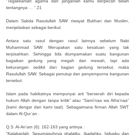
“Tegakkanlah agama dan janganlah kamu berpecah belah
tentangnya … “.21
Dalam Sabda Rasulullah SAW riwayat Bukhari dan Muslim,
menjelaskan sebagai berikut:
Antara satu rasul dengan rasul lainnya sebelum Nabi
Muhammad SAW. Merupakan satu kesatuan yang tak
terpisahkan. Sehingga bila diumpamakan suatu bangunan
bagaikan gedung yang megah dan mewah, tapi ada
kekurangan sedikit dari bagian gedung tersebut, maka
Rasulullah SAW. Sebagai penutup dan penyempurna bangunan
tersebut.
Islam pada hakikatnya mempunyai arti “berserah diri kepada
hukum Allah dengan tanpa kritik” atau “Sami’naa wa Atha’naa”
(kami dengar dan kami taat). Sebagaimana firman Allah SWT
dalam Al-Qur’an :
Q.S. Al-An’am (6): 162-163 yang artinya :
“Katakanlah, Sesumgguhnya shalatku, ibadahku, hidupku dan