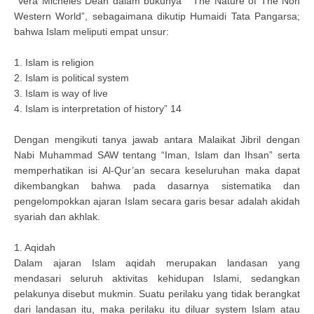
“Vera Micheles Dean dalam bukunya “ The Nature of The Non
Western World”, sebagaimana dikutip Humaidi Tata Pangarsa;
bahwa Islam meliputi empat unsur:
1. Islam is religion
2. Islam is political system
3. Islam is way of live
4. Islam is interpretation of history” 14
Dengan mengikuti tanya jawab antara Malaikat Jibril dengan
Nabi Muhammad SAW tentang “Iman, Islam dan Ihsan” serta
memperhatikan isi Al-Qur’an secara keseluruhan maka dapat
dikembangkan bahwa pada dasarnya sistematika dan
pengelompokkan ajaran Islam secara garis besar adalah akidah
syariah dan akhlak.
1. Aqidah
Dalam ajaran Islam aqidah merupakan landasan yang
mendasari seluruh aktivitas kehidupan Islami, sedangkan
pelakunya disebut mukmin. Suatu perilaku yang tidak berangkat
dari landasan itu, maka perilaku itu diluar system Islam atau