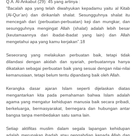
Q.A. Al-Ankabut (29): 45 yang artinya :
“Bacalah apa yang telah diwahyukan kepadamu yaitu al Kitab
(Al-Qur’an) dan dirikanlah shalat. Sesungguhnya shalat itu
mencegah dari (perbuatan-perbuatan) keji dan mungkar, dan
sesungguhnya mengingat Allah (shalat) adalah lebih besar
(keutamaannya dari ibadat-ibadat yang lain) dan Allah
mengetahui apa yang kamu kerjakan”.18
Seseorang yang melakukan perbuatan baik, tetapi tidak
dilandasi dengan akidah dan syariah, perbuatannya hanya
dikatakan sebagai perbuatan baik yang sesuai dengan nilai-nilai
kemanusiaan, tetapi belum tentu dipandang baik oleh Allah.
Kerangka dasar ajaran Islam seperti dijelaskan diatas
mengantarkan kita pada pemahaman bahwa Islam adalah
agama yang mengatur kehidupan manusia baik secara pribadi,
berkeluarga, bermasyarakat, bernegara dan hubungan antar
bangsa tanpa membedakan satu sama lain.
Setiap aktifitas muslim dalam segala lapangan kehidupan
adalah merupakan ibadah atau pengabdian kepada Allah dan