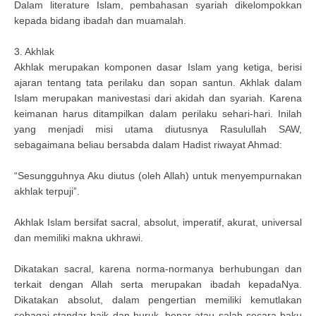
Dalam literature Islam, pembahasan syariah dikelompokkan
kepada bidang ibadah dan muamalah.
3. Akhlak
Akhlak merupakan komponen dasar Islam yang ketiga, berisi
ajaran tentang tata perilaku dan sopan santun. Akhlak dalam
Islam merupakan manivestasi dari akidah dan syariah. Karena
keimanan harus ditampilkan dalam perilaku sehari-hari. Inilah
yang menjadi misi utama diutusnya Rasulullah SAW,
sebagaimana beliau bersabda dalam Hadist riwayat Ahmad:
“Sesungguhnya Aku diutus (oleh Allah) untuk menyempurnakan
akhlak terpuji”.
Akhlak Islam bersifat sacral, absolut, imperatif, akurat, universal
dan memiliki makna ukhrawi.
Dikatakan sacral, karena norma-normanya berhubungan dan
terkait dengan Allah serta merupakan ibadah kepadaNya.
Dikatakan absolut, dalam pengertian memiliki kemutlakan
sebagai standar baik dan buruk, benar atau salah secara baku