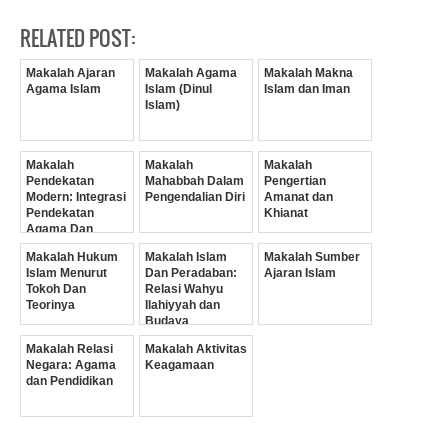
RELATED POST:
Makalah Ajaran
Makalah Agama
Makalah Makna
Agama Islam
Islam (Dinul
Islam dan Iman
Islam)
Makalah
Makalah
Makalah
Pendekatan
Mahabbah Dalam
Pengertian
Modern: Integrasi
Pengendalian Diri
Amanat dan
Pendekatan
Khianat
Agama Dan
Pekerjaan Sosial
Makalah Hukum
Makalah Islam
Makalah Sumber
Islam Menurut
Dan Peradaban:
Ajaran Islam
Tokoh Dan
Relasi Wahyu
Teorinya
Ilahiyyah dan
Budaya
Insaniyyah
Makalah Relasi
Makalah Aktivitas
Negara: Agama
Keagamaan
dan Pendidikan