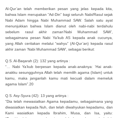
Al-Qur’an telah memberikan pesan yang jelas kepada kita,
bahwa Islam merupakan “Ad-Din” bagi seluruh Nabi/Rasul sejak
Nabi Adam hingga Nabi Muhammad SAW. Salah satu ayat
menunjukkan bahwa Islam dianut oleh nabi-nabi terdahulu
sebelum rasul akhir zaman’Nabi Muhammad SAW’,
sebagaimana pesan Nabi Ya’kub AS kepada anak cucunya,
yang Allah ceritakan melalui “wahyu” (Al-Qur’an) kepada rasul
akhir zaman ‘Nabi Muhammad SAW’, sebagai berikut:
Q.S. Al-Baqarah (2): 132 yang artinya :
“… Nabi Ya’kub berpesan kepada anak-anaknya: ‘Hai anak-
anakku sesungguhnya Allah telah memilih agama (Islam) untuk
kamu, maka janganlah kamu mati kecuali dalam memeluk
agama Islam”.20
Q.S. Asy-Syura (42): 13 yang artinya :
“Dia telah mewasiatkan Agama kepadamu, sebagaimana yang
diwasiatkan kepada Nuh, dan telah diwahyukan kepadamu, dan
Kami wasiatkan kepada Ibrahim, Musa, dan Isa, yaitu: