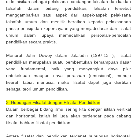
didefinisikan sebagai pelaksana pandangan falsafah dan kaidah
falsafah dalam bidang pendidikan, falsafah tersebut
menggambarkan satu aspek dari aspek-aspek pelaksana
falsafah umum dan menitik beratkan kepada pelaksanaan
prinsip-prinsip dan kepercayaan yang menjadi dasar dari filsafat
umum dalam upaya memecahkan persoalan-persoalan
pendidikan secara praktis.
Menurut John Dewey dalam Jalaludin (1997:13 ), filsafat
pendidikan merupakan suatu pembentukan kemampuan dasar
yang fundamental, baik yang menyangkut daya pikir
(intekektual) maupun daya perasaan (emosional), menuju
kearah tabiat manusia, maka filsafat dapat juga diartikan
sebagai teori umum pendidikan.
3. Hubungan Filsafat dengan Filsafat Pendidikan
Dalam berbagai bidang ilmu sering kita dengar istilah vertikal
dan horisontal. Istilah ini juga akan terdengar pada cabang
filsafat bahkan filsafat pendidikan.
Antara filsafat dan pendidikan terdapat hubungan horisontal,