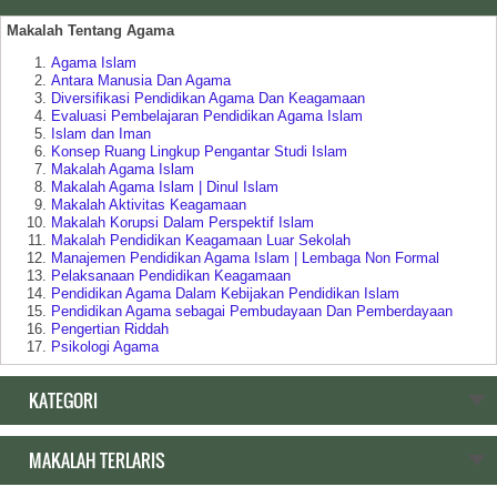
Makalah Tentang Agama
Agama Islam
Antara Manusia Dan Agama
Diversifikasi Pendidikan Agama Dan Keagamaan
Evaluasi Pembelajaran Pendidikan Agama Islam
Islam dan Iman
Konsep Ruang Lingkup Pengantar Studi Islam
Makalah Agama Islam
Makalah Agama Islam | Dinul Islam
Makalah Aktivitas Keagamaan
Makalah Korupsi Dalam Perspektif Islam
Makalah Pendidikan Keagamaan Luar Sekolah
Manajemen Pendidikan Agama Islam | Lembaga Non Formal
Pelaksanaan Pendidikan Keagamaan
Pendidikan Agama Dalam Kebijakan Pendidikan Islam
Pendidikan Agama sebagai Pembudayaan Dan Pemberdayaan
Pengertian Riddah
Psikologi Agama
Relasi Negara | Agama dan Pendidikan
Ruang Lingkup Pengantar Studi Agama Islam
KATEGORI
Makalah Tentang Pendidikan
MAKALAH TERLARIS
Akar Historis Dualisme Dalam Sistem Pendidikan di Indonesia
Akreditasi Program Studi Pada Program Diploma