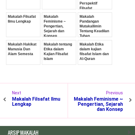
Perspektif
Filsafat
Makalah Filsafat
Makalah
Makalah
Ilmu Lengkap
Feminisme ~
Pandangan
Pengertian,
Mutakallimin
Sejarah dan
Tentang Keadilan
Konsep
Tuhan
Makalah Hakikat
Makalah tentang
Makalah Etika
Manusia Dan
Etika dalam
dalam kajian
Alam Semesta
Kajian Filsafat
filsafat Islam dan
Islam
Al-Quran
Next
Previous
Makalah Filsafat Ilmu
Makalah Feminisme ~
Lengkap
Pengertian, Sejarah
dan Konsep
ARSIP MAKALAH