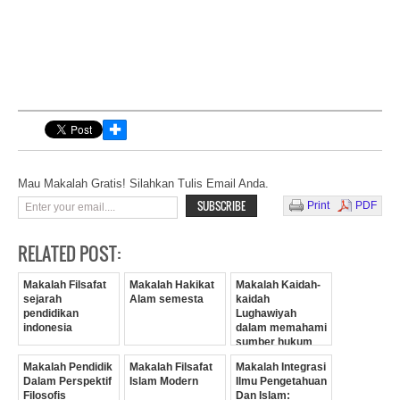
✚
Mau Makalah Gratis! Silahkan Tulis Email Anda.
Print
PDF
RELATED POST:
Makalah Filsafat
Makalah Hakikat
Makalah Kaidah-
sejarah
Alam semesta
kaidah
pendidikan
Lughawiyah
indonesia
dalam memahami
sumber hukum
Islam
Makalah Pendidik
Makalah Filsafat
Makalah Integrasi
Dalam Perspektif
Islam Modern
Ilmu Pengetahuan
Filosofis
Dan Islam: