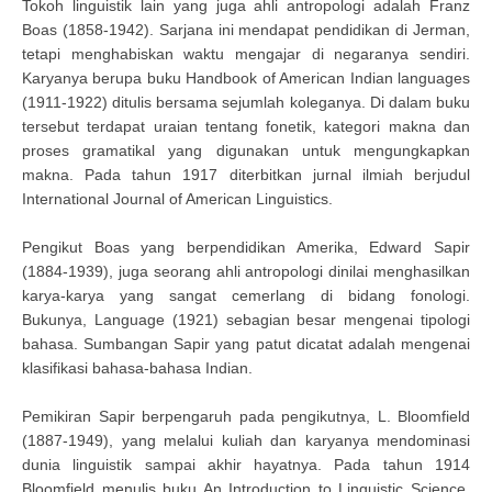
Tokoh linguistik lain yang juga ahli antropologi adalah Franz
Boas (1858-1942). Sarjana ini mendapat pendidikan di Jerman,
tetapi menghabiskan waktu mengajar di negaranya sendiri.
Karyanya berupa buku Handbook of American Indian languages
(1911-1922) ditulis bersama sejumlah koleganya. Di dalam buku
tersebut terdapat uraian tentang fonetik, kategori makna dan
proses gramatikal yang digunakan untuk mengungkapkan
makna. Pada tahun 1917 diterbitkan jurnal ilmiah berjudul
International Journal of American Linguistics.
Pengikut Boas yang berpendidikan Amerika, Edward Sapir
(1884-1939), juga seorang ahli antropologi dinilai menghasilkan
karya-karya yang sangat cemerlang di bidang fonologi.
Bukunya, Language (1921) sebagian besar mengenai tipologi
bahasa. Sumbangan Sapir yang patut dicatat adalah mengenai
klasifikasi bahasa-bahasa Indian.
Pemikiran Sapir berpengaruh pada pengikutnya, L. Bloomfield
(1887-1949), yang melalui kuliah dan karyanya mendominasi
dunia linguistik sampai akhir hayatnya. Pada tahun 1914
Bloomfield menulis buku An Introduction to Linguistic Science.