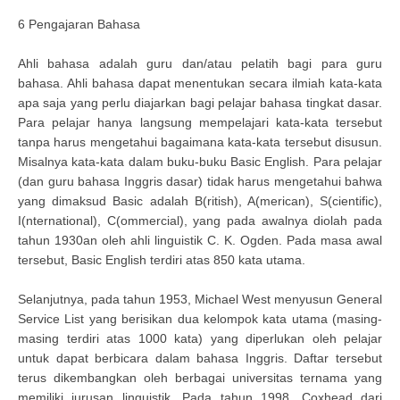
6 Pengajaran Bahasa
Ahli bahasa adalah guru dan/atau pelatih bagi para guru
bahasa. Ahli bahasa dapat menentukan secara ilmiah kata-kata
apa saja yang perlu diajarkan bagi pelajar bahasa tingkat dasar.
Para pelajar hanya langsung mempelajari kata-kata tersebut
tanpa harus mengetahui bagaimana kata-kata tersebut disusun.
Misalnya kata-kata dalam buku-buku Basic English. Para pelajar
(dan guru bahasa Inggris dasar) tidak harus mengetahui bahwa
yang dimaksud Basic adalah B(ritish), A(merican), S(cientific),
I(nternational), C(ommercial), yang pada awalnya diolah pada
tahun 1930an oleh ahli linguistik C. K. Ogden. Pada masa awal
tersebut, Basic English terdiri atas 850 kata utama.
Selanjutnya, pada tahun 1953, Michael West menyusun General
Service List yang berisikan dua kelompok kata utama (masing-
masing terdiri atas 1000 kata) yang diperlukan oleh pelajar
untuk dapat berbicara dalam bahasa Inggris. Daftar tersebut
terus dikembangkan oleh berbagai universitas ternama yang
memiliki jurusan linguistik. Pada tahun 1998, Coxhead dari