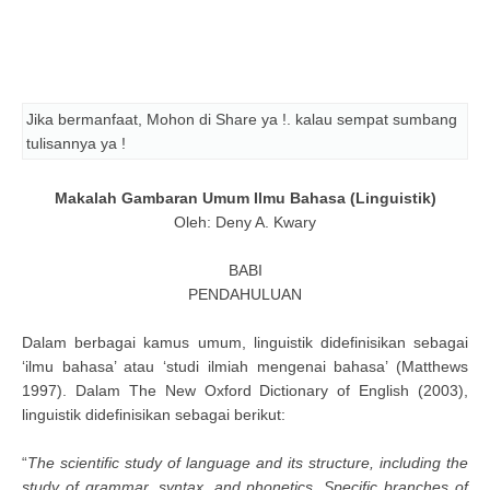
Jika bermanfaat, Mohon di Share ya !. kalau sempat sumbang
tulisannya ya !
Makalah Gambaran Umum Ilmu Bahasa (Linguistik)
Oleh: Deny A. Kwary
BABI
PENDAHULUAN
Dalam berbagai kamus umum, linguistik didefinisikan sebagai
‘ilmu bahasa’ atau ‘studi ilmiah mengenai bahasa’ (Matthews
1997). Dalam The New Oxford Dictionary of English (2003),
linguistik didefinisikan sebagai berikut:
“
The scientific study of language and its structure, including the
study of grammar, syntax, and phonetics. Specific branches of