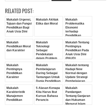
RELATED POST:
Makalah Urgensi,
Makalah Akhlak
Makalah
Tujuan dan Fungsi
Etika dan Moral
Problematika
Pendidikan Bagi
Ekonomi
Anak Usia Dini
terhadap
Pendidikan
Makalah
Makalah
Makalah Tentang
Pendidikan Moral
Teknologi
Pentingnya
dan Karakter
Sebagai
Pendidikan Pada
Pendekatan
Anak Usia Dini
dalam Problem
(PAUD)
Pendidikan
Makalah
Makalah
Makalah tentang
Pentingnya
Pembelajaran
Hadapi New
Pendidikan
Daring Sebagai
Normal dengan
Karakter
Tantangan Untuk
Update Strategi
Dunia Pendidikan
Pembelajaran
Digital
Makalah
5 Alasan Kenapa
Makalah
Karakteristik
Kita Harus Ikut
Pandangan
Manajemen
Kursus Bahasa
Tentang Ganjaran
Pendidikan
Perancis
dan Hukuman
Menurut Islam