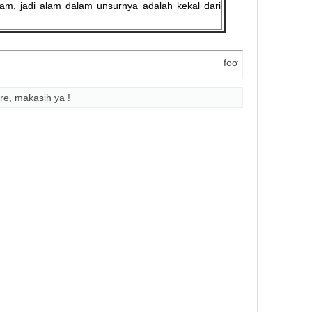
lam, jadi alam dalam unsurnya adalah kekal dari
]
footNote
re, makasih ya !
Makala