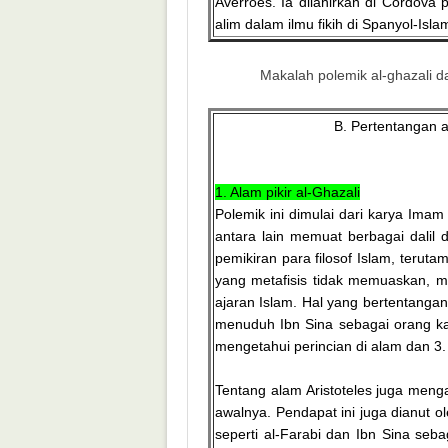
Averroes. Ia dilahirkan di Cordova
alim dalam ilmu fikih di Spanyol-Islam
Makalah polemik al-ghazali da
B. Pertentangan a
1. Alam pikir al-Ghazali
Polemik ini dimulai dari karya Imam 
antara lain memuat berbagai dalil
pemikiran para filosof Islam, terut
yang metafisis tidak memuaskan, m
ajaran Islam. Hal yang bertentanga
menuduh Ibn Sina sebagai orang kafi
mengetahui perincian di alam dan 3.
Tentang alam Aristoteles juga meng
awalnya. Pendapat ini juga dianut ol
seperti al-Farabi dan Ibn Sina seba