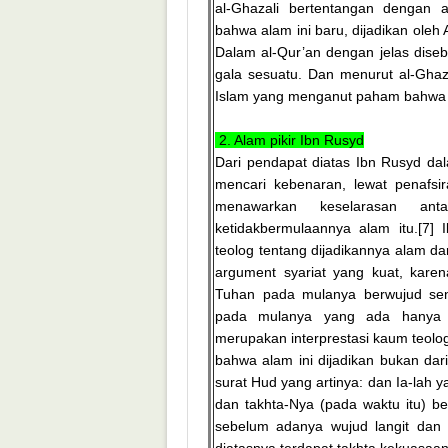
al-Ghazali bertentangan dengan
bahwa alam ini baru, dijadikan oleh 
Dalam al-Qur’an dengan jelas dise
gala sesuatu. Dan menurut al-Ghaza
Islam yang menganut paham bahwa a
2. Alam pikir Ibn Rusyd
Dari pendapat diatas Ibn Rusyd da
mencari kebenaran, lewat penafsir
menawarkan keselarasan ant
ketidakbermulaannya alam itu.[7
teolog tentang dijadikannya alam dari
argument syariat yang kuat, kare
Tuhan pada mulanya berwujud send
pada mulanya yang ada hanya 
merupakan interprestasi kaum teolo
bahwa alam ini dijadikan bukan dari 
surat Hud yang artinya: dan Ia-lah 
dan takhta-Nya (pada waktu itu) be
sebelum adanya wujud langit dan b