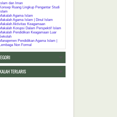
Islam dan Iman
Konsep Ruang Lingkup Pengantar Studi
Islam
Makalah Agama Islam
Makalah Agama Islam | Dinul Islam
Makalah Aktivitas Keagamaan
Makalah Korupsi Dalam Perspektif Islam
Makalah Pendidikan Keagamaan Luar
Sekolah
Manajemen Pendidikan Agama Islam |
Lembaga Non Formal
Pelaksanaan Pendidikan Keagamaan
Pendidikan Agama Dalam Kebijakan
TEGORI
Pendidikan Islam
Pendidikan Agama sebagai Pembudayaan
Dan Pemberdayaan
Pengertian Riddah
KALAH TERLARIS
Psikologi Agama
Relasi Negara | Agama dan Pendidikan
Ruang Lingkup Pengantar Studi Agama
Islam
h Tentang Pendidikan
Akar Historis Dualisme Dalam Sistem
Pendidikan di Indonesia
Akreditasi Program Studi Pada Program