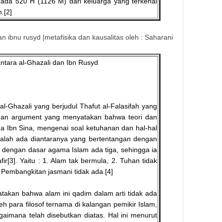
 pada 520 H (1126 M) dari keluarga yang terkenal
.[2]
n ibnu rusyd |metafisika dan kausalitas oleh : Saharani
ntara al-Ghazali dan Ibn Rusyd
al-Ghazali yang berjudul Thafut al-Falasifah yang
 dan argument yang menyatakan bahwa teori dan
ama Ibn Sina, mengenai soal ketuhanan dan hal-hal
alah ada diantaranya yang bertentangan dengan
n dengan dasar agama Islam ada tiga, sehingga ia
r[3]. Yaitu : 1. Alam tak bermula, 2. Tuhan tidak
 Pembangkitan jasmani tidak ada.[4]
atakan bahwa alam ini qadim dalam arti tidak ada
eh para filosof ternama di kalangan pemikir Islam,
gaimana telah disebutkan diatas. Hal ini menurut