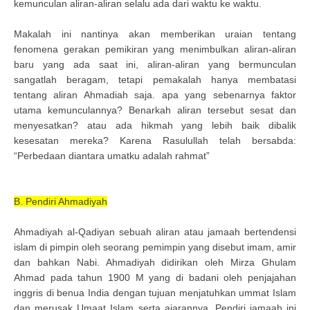
kemunculan aliran-aliran selalu ada dari waktu ke waktu.
Makalah ini nantinya akan memberikan uraian tentang
fenomena gerakan pemikiran yang menimbulkan aliran-aliran
baru yang ada saat ini, aliran-aliran yang bermunculan
sangatlah beragam, tetapi pemakalah hanya membatasi
tentang aliran Ahmadiah saja. apa yang sebenarnya faktor
utama kemunculannya? Benarkah aliran tersebut sesat dan
menyesatkan? atau ada hikmah yang lebih baik dibalik
kesesatan mereka? Karena Rasulullah telah bersabda:
“Perbedaan diantara umatku adalah rahmat”
B. Pendiri Ahmadiyah
Ahmadiyah al-Qadiyan sebuah aliran atau jamaah bertendensi
islam di pimpin oleh seorang pemimpin yang disebut imam, amir
dan bahkan Nabi. Ahmadiyah didirikan oleh Mirza Ghulam
Ahmad pada tahun 1900 M yang di badani oleh penjajahan
inggris di benua India dengan tujuan menjatuhkan ummat Islam
dan merusak Umaat Islam serta ajarannya. Pendiri jamaah ini