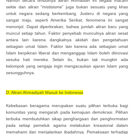
Namun secara timbulnya aliran Ahmadiah ini segala macam
sekte dan aliran "mistisisme" juga bukan sesuatu yang khas
untuk negara sedang berkembang. Justeru di negara yang
sangat maju, seperti Amerika Serikat, fenomena ini sangat
menonjol. Dapat diperkirakan, bahwa jumlah aliran baru yang
muncul setiap tahun. Faktor penyebab munculnya aliran sesat
antara lain karena dangkalnya akidah dan pengetahuan
sebagian umat Islam. Faktor lain karena ada sebagian umat
Islam berpikiran liberal dan menganggap Islam boleh diinovasi
sesuka hati mereka. Selain itu, bukan tak mungkin ada
kelompok yang sengaja ingin mengacaukan ajaran Islam yang
sesungguhnya.
D. Aliran Ahmadiyah Masuk ke Indonesia
Kebebasan beragama merupakan suatu pilihan terbuka bagi
komunitas yang mengarah pada kemajuan demokrasi. Pilihan
terbuka membutuhkan sikap penghargaan dan penghormatan
pada setiap pemeluk agama melakukan kreasional dalam
memahami dan menjalankan ibadahnya. Pemaksaan terhadap