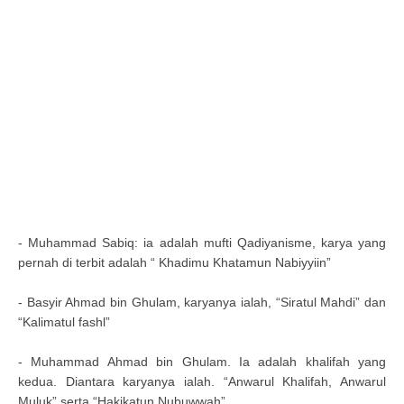
- Muhammad Sabiq: ia adalah mufti Qadiyanisme, karya yang
pernah di terbit adalah “ Khadimu Khatamun Nabiyyiin”
- Basyir Ahmad bin Ghulam, karyanya ialah, “Siratul Mahdi” dan
“Kalimatul fashl”
- Muhammad Ahmad bin Ghulam. Ia adalah khalifah yang
kedua. Diantara karyanya ialah. “Anwarul Khalifah, Anwarul
Muluk” serta “Hakikatun Nubuwwah”