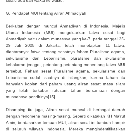
selalu ada dari waktu ke waktu.
G. Pendapat MUI tentang Aliran Ahmadiyah
Berkaitan dengan muncul Ahmadiyah di Indonesia, Majelis
Ulama Indonesia (MUI) mengeluarkan fatwa sesat bagi
Ahmadiyah yaitu dalam munasnya yang ke-7, pada tanggal 25-
29 Juli 2005 di Jakarta, telah menetapkan 11 fatwa,
diantaranya: fatwa tentang sesatnya faham Pluralisme agama,
sekularisme dan Lebarilisme, pluralisme dan skularisme
kebakaran jenggot, petentang-petentang menentang fatwa MUI
tersebut. Faham sesat Pluralisme agama, sekularisme dan
Lebarilisme sudah saatnya di hilangkan, karena faham itu
hanyalah kopian dari paham usang aliran sesat masa silam
yang telah terkubur ratusan tahun bersamaan dengan
musnahnya pendirinya[15]
Disamping itu juga, Aliran sesat muncul di berbagai daerah
dengan fenomena masing-masing. Seperti dikatakan KH Ma'ruf
Amin, berdasarkan temuan MUI, aliran sesat ini tumbuh hampir
di seluruh wilayah Indonesia. Mereka mengindentifikasikan