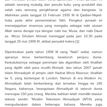
adalah seorang mubalig dan penulis buku yang produktif dan
salah satu seorang pengkhianat agama dan bangsaia. Ia
dilahirkan pada tanggal 15 Februari 1935 M di Qadian-Nejed-
India pada akhir pemerintahan Sikh. Pengikut jamaah ini
mensejajarkan imamnya yang mengaku sebagai nabi utusan
Allah sama derajat nya dengan nabi Isa, Musa, dan nabi Daud
as. Mirza Ghulam Ahmad meninggal pada jam 10.30 pada
tanggal 26 mai 1908 M, akibat penyakit kolera.[1]
Diperkirakan pada tahun 1908 M sang “Nabi” wafat, namun
ajaranya terus berkembang keseluruh penjuru dunia.
Kedudukannya sebagai pemimpin lalu digantikan oleh khalifah
yang dipilih oleh para muslih Ahmadi, dan tahun 2007 jamah
Islam Ahmadiyah di pimpin oleh Hadrat Mirza Masroor, khalifah
ke 5, yang bertempat di London. Namun di era Modern ini,
Ahmadiyah telah berkembang dan tersebar hingga ke 185
Negara, kabarnya, keangotaan Ahmadiyah di seluruh dunia
mencapai 150 juta orang. Mereka bahkan telah memiliki stasiun
televisi sendiri “Muslim Television Ahmadiyah (MTA) yang
mengudarakan dalam beberapa bahasa. Mereka juga