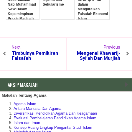
Nabi Muhammad
Sekularisme
dalam
SAW Dalam
Menguraikan
Kepemimpinan
Falsafah Ekonomi
Priode Madinah
Islam
Next
Previous
Timbulnya Pemikiran
Mengenal Khawarij-
Falsafah
Syi’ah Dan Murjiah
ARSIP MAKALAH
Makalah Tentang Agama
Agama Islam
Antara Manusia Dan Agama
Diversifikasi Pendidikan Agama Dan Keagamaan
Evaluasi Pembelajaran Pendidikan Agama Islam
Islam dan Iman
Konsep Ruang Lingkup Pengantar Studi Islam