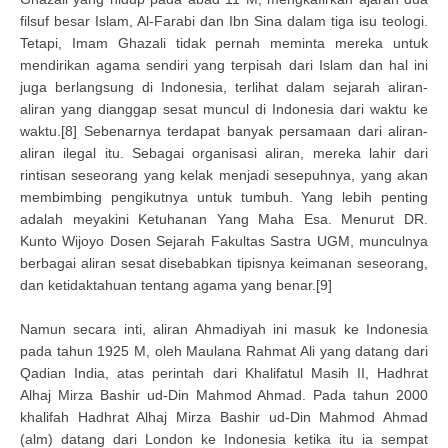
filsuf besar Islam, Al-Farabi dan Ibn Sina dalam tiga isu teologi.
Tetapi, Imam Ghazali tidak pernah meminta mereka untuk
mendirikan agama sendiri yang terpisah dari Islam dan hal ini
juga berlangsung di Indonesia, terlihat dalam sejarah aliran-
aliran yang dianggap sesat muncul di Indonesia dari waktu ke
waktu.[8] Sebenarnya terdapat banyak persamaan dari aliran-
aliran ilegal itu. Sebagai organisasi aliran, mereka lahir dari
rintisan seseorang yang kelak menjadi sesepuhnya, yang akan
membimbing pengikutnya untuk tumbuh. Yang lebih penting
adalah meyakini Ketuhanan Yang Maha Esa. Menurut DR.
Kunto Wijoyo Dosen Sejarah Fakultas Sastra UGM, munculnya
berbagai aliran sesat disebabkan tipisnya keimanan seseorang,
dan ketidaktahuan tentang agama yang benar.[9]
Namun secara inti, aliran Ahmadiyah ini masuk ke Indonesia
pada tahun 1925 M, oleh Maulana Rahmat Ali yang datang dari
Qadian India, atas perintah dari Khalifatul Masih II, Hadhrat
Alhaj Mirza Bashir ud-Din Mahmod Ahmad. Pada tahun 2000
khalifah Hadhrat Alhaj Mirza Bashir ud-Din Mahmod Ahmad
(alm) datang dari London ke Indonesia ketika itu ia sempat