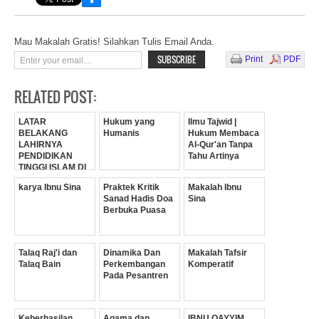
Mau Makalah Gratis! Silahkan Tulis Email Anda.
Print
PDF
RELATED POST:
LATAR
Hukum yang
Ilmu Tajwid |
BELAKANG
Humanis
Hukum Membaca
LAHIRNYA
Al-Qur'an Tanpa
PENDIDIKAN
Tahu Artinya
TINGGI ISLAM DI
INDONESIA
karya Ibnu Sina
Praktek Kritik
Makalah Ibnu
Sanad Hadis Doa
Sina
Berbuka Puasa
Talaq Raj'i dan
Dinamika Dan
Makalah Tafsir
Talaq Bain
Perkembangan
Komperatif
Pada Pesantren
Keberhasilan
Agama dan
IBNU QAYYIM