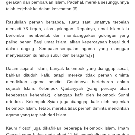
gerakan dan pembaruan Islam. Padahal, mereka sesungguhnya
telah terjebak ke dalam kesesatan.[6]
Rasulullah pernah bersabda, suatu saat umatnya terbelah
menjadi 73 firqah, alias golongan. Repotnya, umat Islam lalu
berlomba membentuk dan membanggakan golongan yang
paling benar. Bagi umat Islam, aliran kepercayaan bagai duri
dalam daging. Sempalan-sempalan agama yang dianggap
menyesatkan itu hidup subur dan beragam.[7]
Dalam sejarah Islam, banyak kelompok yang dianggap sesat,
bahkan dituduh kafir, tetapi mereka tidak pernah diminta
mendirikan agama sendiri. Contohnya bertebaran dalam
sejarah Islam. Kelompok Qadariyyah (yang percaya akan
kebebasan kehendak), dianggap kafir oleh kelompok Sunni
ortodoks. Kelompok Syiah juga dianggap kafir oleh sejumlah
kelompok Islam. Tetapi, mereka tidak pernah diminta mendirikan
agama yang terpisah dari Islam.
Kaum filosof juga dikafirkan beberapa kelompok Islam. Imam
Ghazali yang hidup pada abad 11 M, mengkafirkan ajaran dua