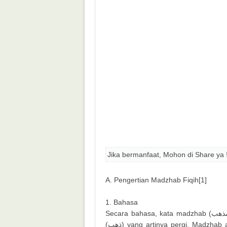
Jika bermanfaat, Mohon di Share ya 
A. Pengertian Madzhab Fiqih[1]
1. Bahasa
Secara bahasa, kata madzhab (مذهب) merupakan kata bentukan dari kata dasar dzahaba
(ذهب) yang artinya pergi. Madzhab adalah bentuk isim makan dan juga bisa menjadi isim