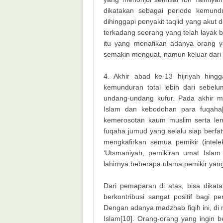
dikatakan sebagai periode kemun
dihinggapi penyakit taqlid yang akut
terkadang seorang yang telah layak be
itu yang menafikan adanya orang ya
semakin menguat, namun keluar dari
4. Akhir abad ke-13 hijriyah hing
kemunduran total lebih dari sebel
undang-undang kufur. Pada akhir m
Islam dan kebodohan para fuqaha[
kemerosotan kaum muslim serta len
fuqaha jumud yang selalu siap berf
mengkafirkan semua pemikir (intele
‘Utsmaniyah, pemikiran umat Islam 
lahirnya beberapa ulama pemikir yang
Dari pemaparan di atas, bisa dika
berkontribusi sangat positif bagi p
Dengan adanya madzhab fiqih ini, di
Islam[10]. Orang-orang yang ingin b