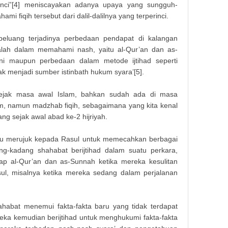
perinci”[4] meniscayakan adanya upaya yang sungguh-
i fiqih tersebut dari dalil-dalilnya yang terperinci.
 peluang terjadinya perbedaan pendapat di kalangan
alah dalam memahami nash, yaitu al-Qur’an dan as-
i maupun perbedaan dalam metode ijtihad seperti
k menjadi sumber istinbath hukum syara’[5].
 sejak masa awal Islam, bahkan sudah ada di masa
llam, namun madzhab fiqih, sebagaimana yang kita kenal
g sejak awal abad ke-2 hijriyah.
alu merujuk kepada Rasul untuk memecahkan berbagai
g-kadang shahabat berijtihad dalam suatu perkara,
 al-Qur’an dan as-Sunnah ketika mereka kesulitan
ul, misalnya ketika mereka sedang dalam perjalanan
ahabat menemui fakta-fakta baru yang tidak terdapat
ka kemudian berijtihad untuk menghukumi fakta-fakta