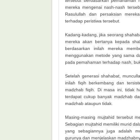
tersebut berdasarkan pemahaman m
mereka mengenai nash-nash tersebu
Rasulullah dan persaksian mereka
terhadap peristiwa tersebut.
Kadang-kadang, jika seorang shahaba
mereka akan bertanya kepada shaha
berdasarkan inilah mereka memb
menggunakan metode yang sama dal
pada pemahaman terhadap nash, buka
Setelah generasi shahabat, muncullah
inilah fiqih berkembang dan tersi
madzhab fiqih. Di masa ini, tidak
terdapat cukup banyak madzhab dan 
madzhab ataupun tidak.
Masing-masing mujtahid tersebut mem
Sebagian mujtahid memiliki murid da
yang sebagiannya juga adalah mu
gurunya dan menjelaskan madzhabny