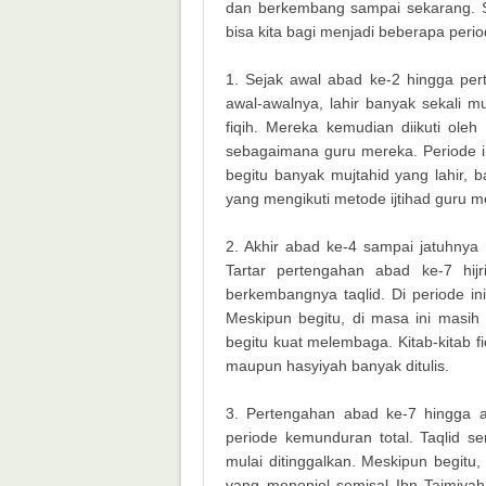
dan berkembang sampai sekarang. S
bisa kita bagi menjadi beberapa period
1. Sejak awal abad ke-2 hingga pert
awal-awalnya, lahir banyak sekali 
fiqih. Mereka kemudian diikuti ole
sebagaimana guru mereka. Periode i
begitu banyak mujtahid yang lahir, b
yang mengikuti metode ijtihad guru m
2. Akhir abad ke-4 sampai jatuhnya
Tartar pertengahan abad ke-7 hijr
berkembangnya taqlid. Di periode ini
Meskipun begitu, di masa ini masih 
begitu kuat melembaga. Kitab-kitab 
maupun hasyiyah banyak ditulis.
3. Pertengahan abad ke-7 hingga ak
periode kemunduran total. Taqlid se
mulai ditinggalkan. Meskipun begitu,
yang menonjol semisal Ibn Taimiyah,