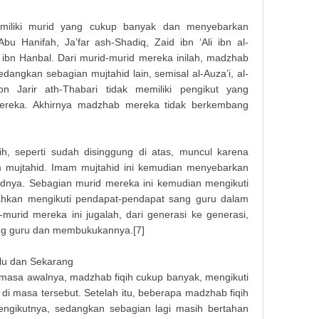
miliki murid yang cukup banyak dan menyebarkan
 Hanifah, Ja’far ash-Shadiq, Zaid ibn ‘Ali ibn al-
d ibn Hanbal. Dari murid-murid mereka inilah, madzhab
angkan sebagian mujtahid lain, semisal al-Auza’i, al-
bn Jarir ath-Thabari tidak memiliki pengikut yang
ereka. Akhirnya madzhab mereka tidak berkembang
h, seperti sudah disinggung di atas, muncul karena
m mujtahid. Imam mujtahid ini kemudian menyebarkan
dnya. Sebagian murid mereka ini kemudian mengikuti
bahkan mengikuti pendapat-pendapat sang guru dalam
urid mereka ini jugalah, dari generasi ke generasi,
ng guru dan membukukannya.[7]
lu dan Sekarang
masa awalnya, madzhab fiqih cukup banyak, mengikuti
Makala
di masa tersebut. Setelah itu, beberapa madzhab fiqih
engikutnya, sedangkan sebagian lagi masih bertahan