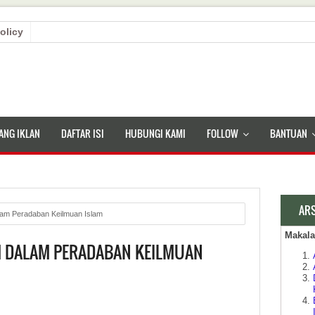
olicy
ANG IKLAN
DAFTAR ISI
HUBUNGI KAMI
FOLLOW
BANTUAN
AR
lam Peradaban Keilmuan Islam
Makal
H DALAM PERADABAN KEILMUAN