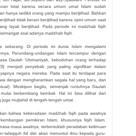
duran total karena secara umum umat Islam sudah
 dan hanya sedikit orang yang mampu berijtihad. Bahkan
rijtihad tidak berani berijtihad karena opini umum saat
ng layak berijtihad. Pada periode ini madzhab fiqih
 semangat asal adanya madzhab fiqih.
ga sekarang. Di periode ini dunia Islam mengalami
umnya. Perundang-undangan Islam tercampur dengan
asa Daulah ‘Utsmaniyah, kebodohan orang terhadap
9] menjadi penyebab yang paling signifikan dalam
yapnya negara mereka. Pada saat itu terdapat para
atwa dengan mengharamkan segala hal yang baru, dan
ktual). Meskipun begitu, semenjak runtuhnya Daulah
mulai berkembang kembali. Hal ini bisa dilihat dari
 juga mujtahid di tengah-tengah umat.
takan bahwa keberadaan madzhab fiqih pada awalnya
erkembangan pemikiran Islam, khususnya fiqih Islam.
 masa-masa awalnya, terbentuklah peradaban keilmuan
er-tafaqquh fid diin akan menuntut ilmu kepada guru-