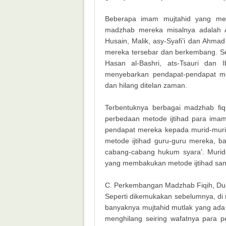
Beberapa imam mujtahid yang me
madzhab mereka misalnya adalah Abu
Husain, Malik, asy-Syafi’i dan Ahma
mereka tersebar dan berkembang. Sed
Hasan al-Bashri, ats-Tsauri dan I
menyebarkan pendapat-pendapat m
dan hilang ditelan zaman.
Terbentuknya berbagai madzhab fiqi
perbedaan metode ijtihad para ima
pendapat mereka kepada murid-muri
metode ijtihad guru-guru mereka, 
cabang-cabang hukum syara’. Murid-m
yang membakukan metode ijtihad sa
C. Perkembangan Madzhab Fiqih, Du
Seperti dikemukakan sebelumnya, di 
banyaknya mujtahid mutlak yang ada 
menghilang seiring wafatnya para p