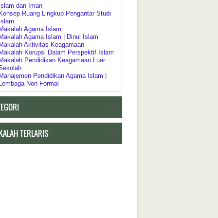
Islam dan Iman
Konsep Ruang Lingkup Pengantar Studi
Islam
Makalah Agama Islam
Makalah Agama Islam | Dinul Islam
Makalah Aktivitas Keagamaan
Makalah Korupsi Dalam Perspektif Islam
Makalah Pendidikan Keagamaan Luar
Sekolah
Manajemen Pendidikan Agama Islam |
Lembaga Non Formal
Pelaksanaan Pendidikan Keagamaan
Pendidikan Agama Dalam Kebijakan
TEGORI
Pendidikan Islam
Pendidikan Agama sebagai Pembudayaan
Dan Pemberdayaan
Pengertian Riddah
KALAH TERLARIS
Psikologi Agama
Relasi Negara | Agama dan Pendidikan
Ruang Lingkup Pengantar Studi Agama
Islam
h Tentang Pendidikan
Akar Historis Dualisme Dalam Sistem
Pendidikan di Indonesia
Akreditasi Program Studi Pada Program