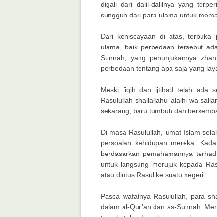
digali dari dalil-dalilnya yang ter
sungguh dari para ulama untuk memaham
Dari keniscayaan di atas, terbuka
ulama, baik perbedaan tersebut ad
Sunnah, yang penunjukannya zhann
perbedaan tentang apa saja yang laya
Meski fiqih dan ijtihad telah ada
Rasulullah shallallahu ‘alaihi wa sa
sekarang, baru tumbuh dan berkemban
Di masa Rasulullah, umat Islam sel
persoalan kehidupan mereka. Kadan
berdasarkan pemahamannya terhadap
untuk langsung merujuk kepada Ras
atau diutus Rasul ke suatu negeri.
Pasca wafatnya Rasulullah, para sh
dalam al-Qur’an dan as-Sunnah. Mere