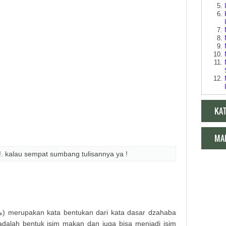
KA
MA
!. kalau sempat sumbang tulisannya ya !
Makala