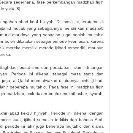
ecara sederhana, fase perkembangan madzhab fiqih
e yaitu:[8]
engahan abad ke-4 hijriyah. Di masa ini, terutama di
mujtahid mutlak yang sebagiannya mendirikan madzhab
h murid-muridnya yang sebagian juga adalah mujtahid
ni boleh dikatakan sebagai periode keemasan, karena
aik mereka memiliki metode ijtihad tersendiri, maupun
ereka.
 Baghdad, pusat ilmu dan peradaban Islam, di tangan
iyah. Periode ini dikenal sebagai masa statis dan
 juga, al-Qaffal memfatwakan ditutupnya pintu ijtihad.
lahir beberapa mujtahid. Pada fase ini madzhab fiqih
fiqih madzhab, baik dalam bentuk mukhthashar, syarah,
Makala
hir abad ke-13 hijriyah. Periode ini dikenal dengan
makin kuat, ijtihad semakin terkikis dan bahasa Arab
 di periode ini lahir juga beberapa mujtahid dan ulama
 Ibn Hajar, as-Suyuthi dan asy-Syaukani. Periode ini