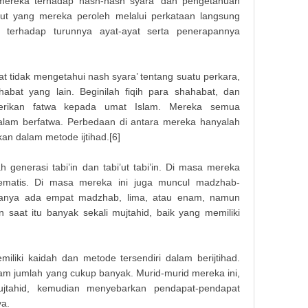
ereka terhadap nash-nash syara’ dan pengetahuan
t yang mereka peroleh melalui perkataan langsung
 terhadap turunnya ayat-ayat serta penerapannya
t tidak mengetahui nash syara’ tentang suatu perkara,
bat yang lain. Beginilah fiqih para shahabat, dan
erikan fatwa kepada umat Islam. Mereka semua
am berfatwa. Perbedaan di antara mereka hanyalah
n dalam metode ijtihad.[6]
 generasi tabi’in dan tabi’ut tabi’in. Di masa mereka
stematis. Di masa mereka ini juga muncul madzhab-
 hanya ada empat madzhab, lima, atau enam, namun
saat itu banyak sekali mujtahid, baik yang memiliki
iliki kaidah dan metode tersendiri dalam berijtihad.
lam jumlah yang cukup banyak. Murid-murid mereka ini,
jtahid, kemudian menyebarkan pendapat-pendapat
a.