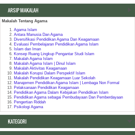
ARSIP MAKALAH
Makalah Tentang Agama
Agama Islam
Antara Manusia Dan Agama
Diversifikasi Pendidikan Agama Dan Keagamaan
Evaluasi Pembelajaran Pendidikan Agama Islam
Islam dan Iman
Konsep Ruang Lingkup Pengantar Studi Islam
Makalah Agama Islam
Makalah Agama Islam | Dinul Islam
Makalah Aktivitas Keagamaan
Makalah Korupsi Dalam Perspektif Islam
Makalah Pendidikan Keagamaan Luar Sekolah
Manajemen Pendidikan Agama Islam | Lembaga Non Formal
Pelaksanaan Pendidikan Keagamaan
Pendidikan Agama Dalam Kebijakan Pendidikan Islam
Pendidikan Agama sebagai Pembudayaan Dan Pemberdayaan
Pengertian Riddah
Psikologi Agama
Relasi Negara | Agama dan Pendidikan
Ruang Lingkup Pengantar Studi Agama Islam
KATEGORI
Makalah Tentang Pendidikan