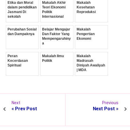
Etika dan Moral
Makalah Akhir
Makalah
dalam pendidikan
Teori Ekonomi
Kesehatan
Jasmani Di
Politik
Reproduksi
sekolah
Internasional
Perubahan Sosial
Belajar Mengajar
Makalah
dan Dampaknya
Dan Faktor Yang
Pengertian
Mempengaruhiny
Ekonomi
a
Peran
Makalah Ilmu
Makalah
Kecerdasan
Politik
Madrasah
Spiritual
Diniyah Awaliyah
| MDA
Next
Previous
« Prev Post
Next Post »