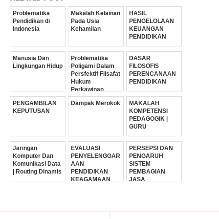
Problematika
Makalah Kelainan
HASIL
Pendidikan di
Pada Usia
PENGELOLAAN
Indonesia
Kehamilan
KEUANGAN
PENDIDIKAN
Manusia Dan
Problematika
DASAR
Lingkungan Hidup
Poligami Dalam
FILOSOFIS
Persfektif Filsafat
PERENCANAAN
Hukum
PENDIDIKAN
Perkawinan
PENGAMBILAN
Dampak Merokok
MAKALAH
KEPUTUSAN
KOMPETENSI
PEDAGOGIK |
GURU
Jaringan
EVALUASI
PERSEPSI DAN
Komputer Dan
PENYELENGGAR
PENGARUH
Komunikasi Data
AAN
SISTEM
| Routing Dinamis
PENDIDIKAN
PEMBAGIAN
KEAGAMAAN
JASA
DINIYAH DI
PELAYANAN
INDONESIA