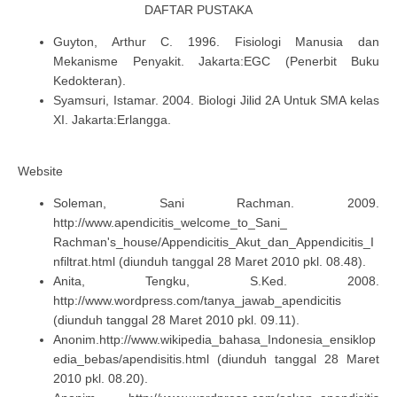
DAFTAR PUSTAKA
Guyton, Arthur C. 1996. Fisiologi Manusia dan
Mekanisme Penyakit. Jakarta:EGC (Penerbit Buku
Kedokteran).
Syamsuri, Istamar. 2004. Biologi Jilid 2A Untuk SMA kelas
XI. Jakarta:Erlangga.
Website
Soleman, Sani Rachman. 2009.
http://www.apendicitis_welcome_to_Sani_
Rachman's_house/Appendicitis_Akut_dan_Appendicitis_I
nfiltrat.html (diunduh tanggal 28 Maret 2010 pkl. 08.48).
Anita, Tengku, S.Ked. 2008.
http://www.wordpress.com/tanya_jawab_apendicitis
(diunduh tanggal 28 Maret 2010 pkl. 09.11).
Anonim.http://www.wikipedia_bahasa_Indonesia_ensiklop
edia_bebas/apendisitis.html (diunduh tanggal 28 Maret
2010 pkl. 08.20).