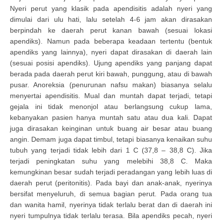
Nyeri perut yang klasik pada apendisitis adalah nyeri yang
dimulai dari ulu hati, lalu setelah 4-6 jam akan dirasakan
berpindah ke daerah perut kanan bawah (sesuai lokasi
apendiks). Namun pada beberapa keadaan tertentu (bentuk
apendiks yang lainnya), nyeri dapat dirasakan di daerah lain
(sesuai posisi apendiks). Ujung apendiks yang panjang dapat
berada pada daerah perut kiri bawah, punggung, atau di bawah
pusar. Anoreksia (penurunan nafsu makan) biasanya selalu
menyertai apendisitis. Mual dan muntah dapat terjadi, tetapi
gejala ini tidak menonjol atau berlangsung cukup lama,
kebanyakan pasien hanya muntah satu atau dua kali. Dapat
juga dirasakan keinginan untuk buang air besar atau buang
angin. Demam juga dapat timbul, tetapi biasanya kenaikan suhu
tubuh yang terjadi tidak lebih dari 1 C (37,8 – 38,8 C). Jika
terjadi peningkatan suhu yang melebihi 38,8 C. Maka
kemungkinan besar sudah terjadi peradangan yang lebih luas di
daerah perut (peritonitis). Pada bayi dan anak-anak, nyerinya
bersifat menyeluruh, di semua bagian perut. Pada orang tua
dan wanita hamil, nyerinya tidak terlalu berat dan di daerah ini
nyeri tumpulnya tidak terlalu terasa. Bila apendiks pecah, nyeri