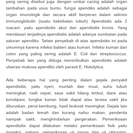
yang sering disebut juga dengan umbai cacing adalah organ
tambahan pada usus buntu. fungsi apendiks adalah sebagai
organ imunologik dan secara aktif berperan dalam sekresi
immunoglobulin (suatu kekebalan tubuh). Apendisitis ada 2
macam, yaitu apendisitis akut dan apendisitis kronis. Yang
mendasari terjadinya apendisitis adalah adanya sumbatan pada
saluran apendiks. Selain penyebab di atas apendisitis ini pada
umumnya karena infeksi bakteri atau kuman. Infeksi kuman dari
colon yang paling sering adalah E. Coli dan streptococcus.
Penyebab lain yang diduga menimbulkan apendisitis adalah
ulserasi mukosa apendiks oleh parasit E. Histolytica.
Ada beberapa hal yang penting dalam gejala penyakit
apendisitis, yaitu nyeri, muntah dan mual, suhu tubuh
meningkat, nadi cepat, sasa sakit hilang timbul, diare atau
konstipasi, tungkai kanan tidak dapat atau terasa sakit jika
diluruskan, perut kembung, hasil leukosit meningkat. Gejala lain
adalah badan lemah dan kurang nafsu makan, penderita
nampak sakit, menghindarkan pergerakan. Pemeriksaan
apendisitis dapat dilakukan melalui pemeriksaan fisik yaitu
inspeksi, palpasi, pemeriksaan uji psoas dan uji obturator,