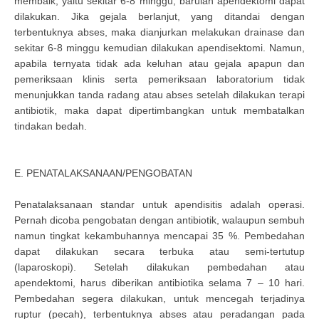
membaik, yaitu sekitar 6-8 minggu, barulah apendektomi dapat
dilakukan. Jika gejala berlanjut, yang ditandai dengan
terbentuknya abses, maka dianjurkan melakukan drainase dan
sekitar 6-8 minggu kemudian dilakukan apendisektomi. Namun,
apabila ternyata tidak ada keluhan atau gejala apapun dan
pemeriksaan klinis serta pemeriksaan laboratorium tidak
menunjukkan tanda radang atau abses setelah dilakukan terapi
antibiotik, maka dapat dipertimbangkan untuk membatalkan
tindakan bedah.
E. PENATALAKSANAAN/PENGOBATAN
Penatalaksanaan standar untuk apendisitis adalah operasi.
Pernah dicoba pengobatan dengan antibiotik, walaupun sembuh
namun tingkat kekambuhannya mencapai 35 %. Pembedahan
dapat dilakukan secara terbuka atau semi-tertutup
(laparoskopi). Setelah dilakukan pembedahan atau
apendektomi, harus diberikan antibiotika selama 7 – 10 hari.
Pembedahan segera dilakukan, untuk mencegah terjadinya
ruptur (pecah), terbentuknya abses atau peradangan pada