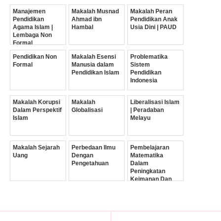
Manajemen
Makalah Musnad
Makalah Peran
Pendidikan
Ahmad ibn
Pendidikan Anak
Agama Islam |
Hambal
Usia Dini | PAUD
Lembaga Non
Formal
Pendidikan Non
Makalah Esensi
Problematika
Formal
Manusia dalam
Sistem
Pendidikan Islam
Pendidikan
Indonesia
Makalah Korupsi
Makalah
Liberalisasi Islam
Dalam Perspektif
Globalisasi
| Peradaban
Islam
Melayu
Makalah Sejarah
Perbedaan Ilmu
Pembelajaran
Uang
Dengan
Matematika
Pengetahuan
Dalam
Peningkatan
Keimanan Dan
Ketaqwaan