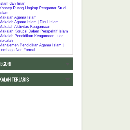
Islam dan Iman
Konsep Ruang Lingkup Pengantar Studi
Islam
Makalah Agama Islam
Makalah Agama Islam | Dinul Islam
Makalah Aktivitas Keagamaan
Makalah Korupsi Dalam Perspektif Islam
Makalah Pendidikan Keagamaan Luar
Sekolah
Manajemen Pendidikan Agama Islam |
Lembaga Non Formal
Pelaksanaan Pendidikan Keagamaan
Pendidikan Agama Dalam Kebijakan
TEGORI
Pendidikan Islam
Pendidikan Agama sebagai Pembudayaan
Dan Pemberdayaan
Pengertian Riddah
KALAH TERLARIS
Psikologi Agama
Relasi Negara | Agama dan Pendidikan
Ruang Lingkup Pengantar Studi Agama
Islam
h Tentang Pendidikan
Akar Historis Dualisme Dalam Sistem
Pendidikan di Indonesia
Akreditasi Program Studi Pada Program