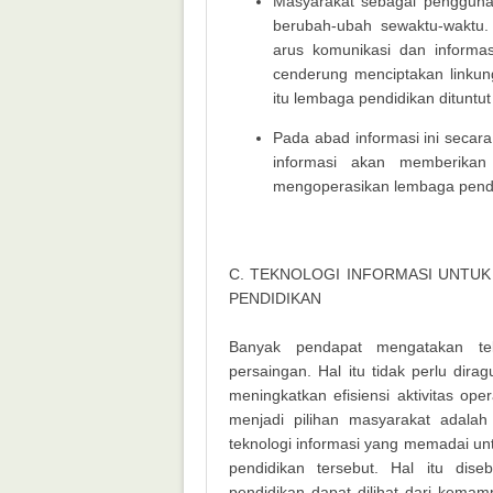
Masyarakat sebagai pengguna 
berubah-ubah sewaktu-waktu.
arus komunikasi dan informas
cenderung menciptakan linkun
itu lembaga pendidikan dituntu
Pada abad informasi ini secar
informasi akan memberikan
mengoperasikan lembaga pendi
C. TEKNOLOGI INFORMASI UNT
PENDIDIKAN
Banyak pendapat mengatakan tek
persaingan. Hal itu tidak perlu dira
meningkatkan efisiensi aktivitas o
menjadi pilihan masyarakat adalah
teknologi informasi yang memadai un
pendidikan tersebut. Hal itu dise
pendidikan dapat dilihat dari kem