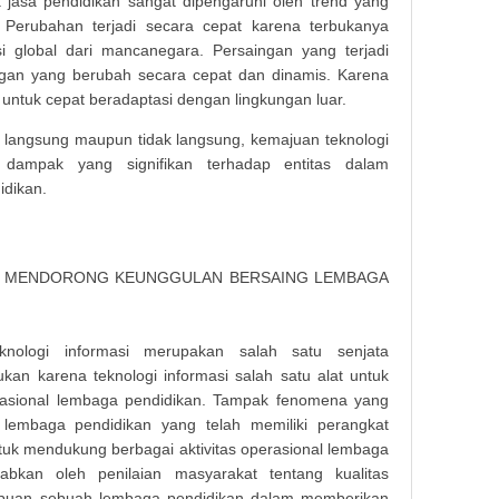
jasa pendidikan sangat dipengaruhi oleh trend yang
 Perubahan terjadi secara cepat karena terbukanya
i global dari mancanegara. Persaingan yang terjadi
gan yang berubah secara cepat dan dinamis. Karena
t untuk cepat beradaptasi dengan lingkungan luar.
a langsung maupun tidak langsung, kemajuan teknologi
 dampak yang signifikan terhadap entitas dalam
dikan.
UK MENDORONG KEUNGGULAN BERSAING LEMBAGA
nologi informasi merupakan salah satu senjata
gukan karena teknologi informasi salah satu alat untuk
perasional lembaga pendidikan. Tampak fenomena yang
 lembaga pendidikan yang telah memiliki perangkat
tuk mendukung berbagai aktivitas operasional lembaga
babkan oleh penilaian masyarakat tentang kualitas
ampuan sebuah lembaga pendidikan dalam memberikan