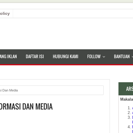
olicy
ANG IKLAN
DAFTAR ISI
HUBUNGI KAMI
FOLLOW
BANTUAN
AR
si Dan Media
Makal
ORMASI DAN MEDIA