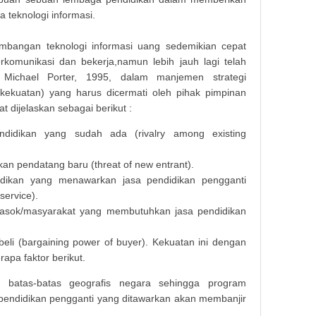
 teknologi informasi.
embangan teknologi informasi uang sedemikian cepat
komunikasi dan bekerja,namun lebih jauh lagi telah
Michael Porter, 1995, dalam manjemen strategi
kekuatan) yang harus dicermati oleh pihak pimpinan
 dijelaskan sebagai berikut :
ndidikan yang sudah ada (rivalry among existing
an pendatang baru (threat of new entrant).
dikan yang menawarkan jasa pendidikan pengganti
service).
asok/masyarakat yang membutuhkan jasa pendidikan
.
li (bargaining power of buyer). Kekuatan ini dengan
pa faktor berikut.
a batas-batas geografis negara sehingga program
Makala
pendidikan pengganti yang ditawarkan akan membanjir