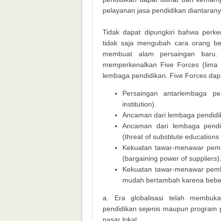
pelayanan jasa pendidikan diantaranya
Tidak dapat dipungkiri bahwa perk
tidak saja mengubah cara orang ber
membuat alam persaingan baru. 
memperkenalkan Five Forces (lima 
lembaga pendidikan. Five Forces dapat
Persaingan antarlembaga pe
institution).
Ancaman dari lembaga pendidik
Ancaman dari lembaga pendi
(threat of substitute educations 
Kekuatan tawar-menawar pem
(bargaining power of suppliers)
Kekuatan tawar-menawar pembe
mudah bertambah karena bebera
a. Era globalisasi telah membuk
pendidikan sejenis maupun program 
pasar lokal.