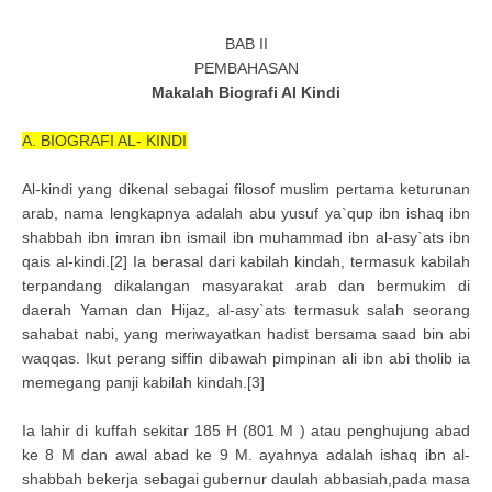
BAB II
PEMBAHASAN
Makalah Biografi Al Kindi
A. BIOGRAFI AL- KINDI
Al-kindi yang dikenal sebagai filosof muslim pertama keturunan
arab, nama lengkapnya adalah abu yusuf ya`qup ibn ishaq ibn
shabbah ibn imran ibn ismail ibn muhammad ibn al-asy`ats ibn
qais al-kindi.[2] Ia berasal dari kabilah kindah, termasuk kabilah
terpandang dikalangan masyarakat arab dan bermukim di
daerah Yaman dan Hijaz, al-asy`ats termasuk salah seorang
sahabat nabi, yang meriwayatkan hadist bersama saad bin abi
waqqas. Ikut perang siffin dibawah pimpinan ali ibn abi tholib ia
memegang panji kabilah kindah.[3]
Ia lahir di kuffah sekitar 185 H (801 M ) atau penghujung abad
ke 8 M dan awal abad ke 9 M. ayahnya adalah ishaq ibn al-
shabbah bekerja sebagai gubernur daulah abbasiah,pada masa