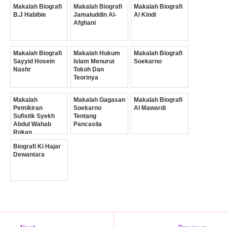
Makalah Biografi
Makalah Biografi
Makalah Biografi
B.J Habibie
Jamaluddin Al-
Al Kindi
Afghani
Makalah Biografi
Makalah Hukum
Makalah Biografi
Sayyid Hosein
Islam Menurut
Soekarno
Nashr
Tokoh Dan
Teorinya
Makalah
Makalah Gagasan
Makalah Biografi
Pemikiran
Soekarno
Al Mawardi
Sufistik Syekh
Tentang
Abdul Wahab
Pancasila
Rokan
Biografi Ki Hajar
Dewantara