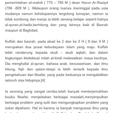
pemerintahan al-mahdi ( 775 – 785 M ) dean Harun Ar-Rasiyd
(786 -809 M ). Walaupun orang tuanya meninggal pada usia
mudanya namun kehidupannya tergolong lumayan, namun ia
tidak sombong dan manja ia lebih senang belajar seperti halnya
al-quran,al-hadis,berhitung dan yang lainnya baik di Basrah
maupun di Baghdad.
Kuffah dan basrah, pada abad ke 2 dan ke 3 H ( 8 dan 9 M )
merupakan dua pusat kebudayaan islam yang maju. Kuffah
lebih cenderung kepada studi – studi aqliah; dan dalam
lingkungan iktelektual inilah al-kindi melewatkan masa kecilnya.
Dia menghafal al-quran, bahasa arab, kesusastraan, dan ilmu
hitung, fiqh dan qalam.tetapi ia lebih tertarik kepada ilmu
pengetahuan dan filsafat, yang pada keduanya ia mengabdikan
seluruh sisa hidupnya.[4]
Ia seorang yang sangat cerdas,telah banyak menterjemahkan
buuku filsafat, menjelaskan berbagai masalah,menyimpulkan
berbagai problem yang sulit dan mengungkapkan problem yang
sukar dipahami. Hal ini karena ia banyak menguasai ilmu yang