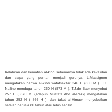
Kelahiran dan kematian al-kindi sebenarnya tidak ada kevalidan
dan siapa yang pernah menjadi gurunya. L.Massignon
mengatakan bahwa al-kindi wafatsekitar 246 H (860 M ) . C.
Nallino menduga tahun 260 H (873 M ), T.J.de Baer menyebut
257 H ( 870 M ),adapun Mustafa Abd al-Raziq mengatakan
tahun 252 H ( 866 H ), dan takut al-Himawi menyebutkan
setelah berusia 80 tahun atau lebih sedikit.