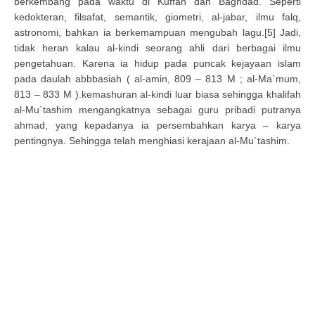
berkembang pada waktu di Kuffah dan Baghdad. Seperti
kedokteran, filsafat, semantik, giometri, al-jabar, ilmu falq,
astronomi, bahkan ia berkemampuan mengubah lagu.[5] Jadi,
tidak heran kalau al-kindi seorang ahli dari berbagai ilmu
pengetahuan. Karena ia hidup pada puncak kejayaan islam
pada daulah abbbasiah ( al-amin, 809 – 813 M ; al-Ma`mum,
813 – 833 M ).kemashuran al-kindi luar biasa sehingga khalifah
al-Mu`tashim mengangkatnya sebagai guru pribadi putranya
ahmad, yang kepadanya ia persembahkan karya – karya
pentingnya. Sehingga telah menghiasi kerajaan al-Mu`tashim.