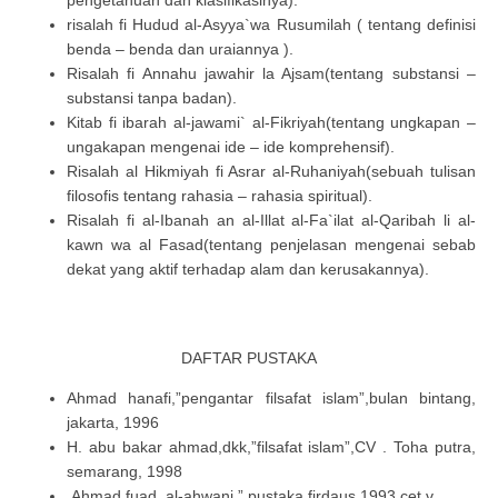
pengetahuan dan klasifikasinya).
risalah fi Hudud al-Asyya`wa Rusumilah ( tentang definisi
benda – benda dan uraiannya ).
Risalah fi Annahu jawahir la Ajsam(tentang substansi –
substansi tanpa badan).
Kitab fi ibarah al-jawami` al-Fikriyah(tentang ungkapan –
ungakapan mengenai ide – ide komprehensif).
Risalah al Hikmiyah fi Asrar al-Ruhaniyah(sebuah tulisan
filosofis tentang rahasia – rahasia spiritual).
Risalah fi al-Ibanah an al-Illat al-Fa`ilat al-Qaribah li al-
kawn wa al Fasad(tentang penjelasan mengenai sebab
dekat yang aktif terhadap alam dan kerusakannya).
DAFTAR PUSTAKA
Ahmad hanafi,”pengantar filsafat islam”,bulan bintang,
jakarta, 1996
H. abu bakar ahmad,dkk,”filsafat islam”,CV . Toha putra,
semarang, 1998
Ahmad fuad ,al-ahwani,” pustaka firdaus,1993,cet.v