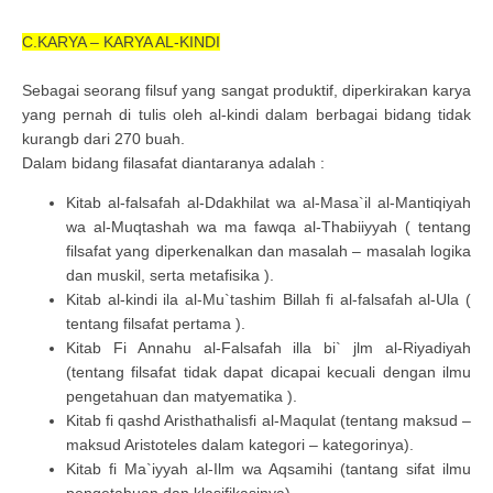
C.KARYA – KARYA AL-KINDI
Sebagai seorang filsuf yang sangat produktif, diperkirakan karya
yang pernah di tulis oleh al-kindi dalam berbagai bidang tidak
kurangb dari 270 buah.
Dalam bidang filasafat diantaranya adalah :
Kitab al-falsafah al-Ddakhilat wa al-Masa`il al-Mantiqiyah
wa al-Muqtashah wa ma fawqa al-Thabiiyyah ( tentang
filsafat yang diperkenalkan dan masalah – masalah logika
dan muskil, serta metafisika ).
Kitab al-kindi ila al-Mu`tashim Billah fi al-falsafah al-Ula (
tentang filsafat pertama ).
Kitab Fi Annahu al-Falsafah illa bi` jlm al-Riyadiyah
(tentang filsafat tidak dapat dicapai kecuali dengan ilmu
pengetahuan dan matyematika ).
Kitab fi qashd Aristhathalisfi al-Maqulat (tentang maksud –
maksud Aristoteles dalam kategori – kategorinya).
Kitab fi Ma`iyyah al-Ilm wa Aqsamihi (tantang sifat ilmu