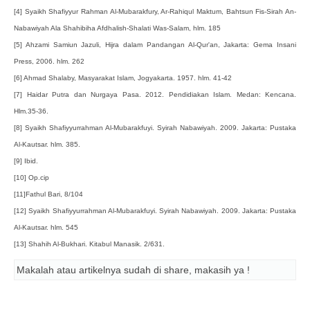
[4] Syaikh Shafiyyur Rahman Al-Mubarakfury, Ar-Rahiqul Maktum, Bahtsun Fis-Sirah An-
Nabawiyah Ala Shahibiha Afdhalish-Shalati Was-Salam, hlm. 185
[5] Ahzami Samiun Jazuli, Hijra dalam Pandangan Al-Qur'an, Jakarta: Gema Insani
Press, 2006. hlm. 262
[6] Ahmad Shalaby, Masyarakat Islam, Jogyakarta. 1957. hlm. 41-42
[7] Haidar Putra dan Nurgaya Pasa. 2012. Pendidiakan Islam. Medan: Kencana.
Hlm.35-36.
[8] Syaikh Shafiyyurrahman Al-Mubarakfuyi. Syirah Nabawiyah. 2009. Jakarta: Pustaka
Al-Kautsar. hlm. 385.
[9] Ibid.
[10] Op.cip
[11]Fathul Bari, 8/104
[12] Syaikh Shafiyyurrahman Al-Mubarakfuyi. Syirah Nabawiyah. 2009. Jakarta: Pustaka
Al-Kautsar. hlm. 545
[13] Shahih Al-Bukhari. Kitabul Manasik. 2/631.
Makalah atau artikelnya sudah di share, makasih ya !