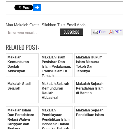
✚
Mau Makalah Gratis! Silahkan Tulis Email Anda.
Print
PDF
RELATED POST:
Makalah
Makalah Islam
Makalah Hukum
Kemunduran
Pesisiran Dan
Islam Menurut
Daulah
Islam Pedalaman:
Tokoh Dan
Abbasiyah
Tradisi Islam Di
Teorinya
Tengah
Perubahan Sosial
Makalah Studi
Makalah Sejarah
Makalah Sejarah
Sejarah
Kemunduran
Peradaban Islam
Daulah
di Banten
Abbasiyah
Makalah Islam
Makalah
Makalah Sejarah
Dan Peradaban:
Pembiayaan
Pendidikan Islam
Relasi Wahyu
Pendidikan Islam
Ilahiyyah dan
Indonesia Dalam
Budaya
Konteks Sejarah