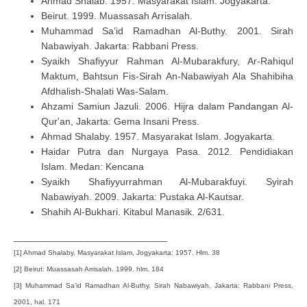
Ahmad Shalab. 1957. Masyarakat Islam. Jogyakarta.
Beirut. 1999. Muassasah Arrisalah.
Muhammad Sa’id Ramadhan Al-Buthy. 2001. Sirah
Nabawiyah. Jakarta: Rabbani Press.
Syaikh Shafiyyur Rahman Al-Mubarakfury, Ar-Rahiqul
Maktum, Bahtsun Fis-Sirah An-Nabawiyah Ala Shahibiha
Afdhalish-Shalati Was-Salam.
Ahzami Samiun Jazuli. 2006. Hijra dalam Pandangan Al-
Qur'an, Jakarta: Gema Insani Press.
Ahmad Shalaby. 1957. Masyarakat Islam. Jogyakarta.
Haidar Putra dan Nurgaya Pasa. 2012. Pendidiakan
Islam. Medan: Kencana
Syaikh Shafiyyurrahman Al-Mubarakfuyi. Syirah
Nabawiyah. 2009. Jakarta: Pustaka Al-Kautsar.
Shahih Al-Bukhari. Kitabul Manasik. 2/631.
____________________________
[1] Ahmad Shalaby, Masyarakat Islam, Jogyakarta: 1957. Hlm. 38
[2] Beirut: Muassasah Arrisalah. 1999. hlm. 184
[3] Muhammad Sa’id Ramadhan Al-Buthy, Sirah Nabawiyah, Jakarta: Rabbani Press,
2001, hal. 171