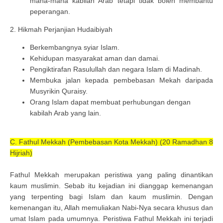
mana-mana kabilah Arab tetapi tidak boleh membantu
peperangan.
2. Hikmah Perjanjian Hudaibiyah
Berkembangnya syiar Islam.
Kehidupan masyarakat aman dan damai.
Pengiktirafan Rasulullah dan negara Islam di Madinah.
Membuka jalan kepada pembebasan Mekah daripada
Musyrikin Quraisy.
Orang Islam dapat membuat perhubungan dengan
kabilah Arab yang lain.
C. Fathul Mekkah (Pembebasan Kota Mekkah) (20 Ramadhan 8
Hijriah)
Fathul Mekkah merupakan peristiwa yang paling dinantikan
kaum muslimin. Sebab itu kejadian ini dianggap kemenangan
yang terpenting bagi Islam dan kaum muslimin. Dengan
kemenangan itu, Allah memuliakan Nabi-Nya secara khusus dan
umat Islam pada umumnya. Peristiwa Fathul Mekkah ini terjadi