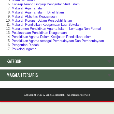
Islam dan Iman
Konsep Ruang Lingkup Pengantar Studi Islam
Makalah Agama Islam
Makalah Agama Islam | Dinul Islam
Makalah Aktivitas Keagamaan
Makalah Korupsi Dalam Perspektif Islam
Makalah Pendidikan Keagamaan Luar Sekolah
Manajemen Pendidikan Agama Islam | Lembaga Non Formal
Pelaksanaan Pendidikan Keagamaan
Pendidikan Agama Dalam Kebijakan Pendidikan Islam
Pendidikan Agama sebagai Pembudayaan Dan Pemberdayaan
Pengertian Riddah
Psikologi Agama
Relasi Negara | Agama dan Pendidikan
Ruang Lingkup Pengantar Studi Agama Islam
KATEGORI
Makalah Tentang Pendidikan
MAKALAH TERLARIS
Akar Historis Dualisme Dalam Sistem Pendidikan di Indonesia
Akreditasi Program Studi Pada Program Diploma
Arti Pendidikan
Bahan Ajar atau Materi Pelajaran
Dasar dan Tujuan Pendidikan
Copyright © 2012
Aneka Makalah
- All Rights Reserved
Dikotomi Dan Dualisme Pendidikan
Diversifikasi Pendidikan Agama Dan Keagamaan
Dualisme Sistem Pendidikan Islam
Evaluasi Pembelajaran Pendidikan Agama Islam
Fungsi Keluarga Dalam Pendidikan Budi Pekerti