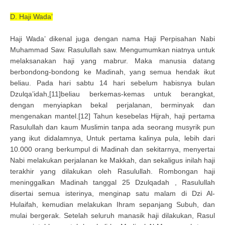
D. Haji Wada’
Haji Wada’ dikenal juga dengan nama Haji Perpisahan Nabi
Muhammad Saw. Rasulullah saw. Mengumumkan niatnya untuk
melaksanakan haji yang mabrur. Maka manusia datang
berbondong-bondong ke Madinah, yang semua hendak ikut
beliau. Pada hari sabtu 14 hari sebelum habisnya bulan
Dzulqa’idah,[11]beliau berkemas-kemas untuk berangkat,
dengan menyiapkan bekal perjalanan, berminyak dan
mengenakan mantel.[12] Tahun kesebelas Hijrah, haji pertama
Rasulullah dan kaum Muslimin tanpa ada seorang musyrik pun
yang ikut didalamnya, Untuk pertama kalinya pula, lebih dari
10.000 orang berkumpul di Madinah dan sekitarnya, menyertai
Nabi melakukan perjalanan ke Makkah, dan sekaligus inilah haji
terakhir yang dilakukan oleh Rasulullah. Rombongan haji
meninggalkan Madinah tanggal 25 Dzulqadah , Rasulullah
disertai semua isterinya, menginap satu malam di Dzi Al-
Hulaifah, kemudian melakukan Ihram sepanjang Subuh, dan
mulai bergerak. Setelah seluruh manasik haji dilakukan, Rasul