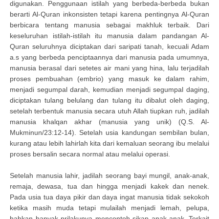
digunakan. Penggunaan istilah yang berbeda-berbeda bukan
berarti Al-Quran inkonsisten tetapi karena pentingnya Al-Quran
berbicara tentang manusia sebagai makhluk terbaik. Dari
keseluruhan istilah-istilah itu manusia dalam pandangan Al-
Quran seluruhnya diciptakan dari saripati tanah, kecuali Adam
a.s yang berbeda penciptaannya dari manusia pada umumnya,
manusia berasal dari setetes air mani yang hina, lalu terjadilah
proses pembuahan (embrio) yang masuk ke dalam rahim,
menjadi segumpal darah, kemudian menjadi segumpal daging,
diciptakan tulang belulang dan tulang itu dibalut oleh daging,
setelah terbentuk manusia secara utuh Allah tiupkan ruh, jadilah
manusia khalqan akhar (manusia yang unik) (Q.S. Al-
Mukminun/23:12-14). Setelah usia kandungan sembilan bulan,
kurang atau lebih lahirlah kita dari kemaluan seorang ibu melalui
proses bersalin secara normal atau melalui operasi.
Setelah manusia lahir, jadilah seorang bayi mungil, anak-anak,
remaja, dewasa, tua dan hingga menjadi kakek dan nenek.
Pada usia tua daya pikir dan daya ingat manusia tidak sekokoh
ketika masih muda tetapi mulailah menjadi lemah, pelupa,
bahkan banyak prilakunya mencontoh sikap anak-anak. Terkait