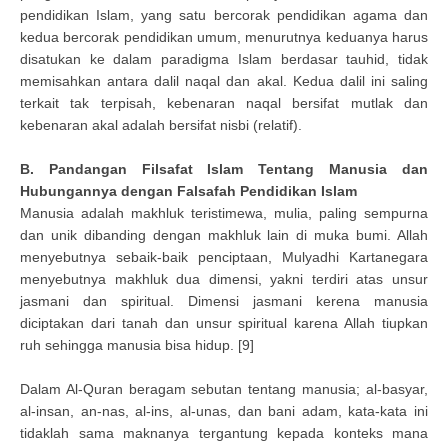
pendidikan Islam, yang satu bercorak pendidikan agama dan
kedua bercorak pendidikan umum, menurutnya keduanya harus
disatukan ke dalam paradigma Islam berdasar tauhid, tidak
memisahkan antara dalil naqal dan akal. Kedua dalil ini saling
terkait tak terpisah, kebenaran naqal bersifat mutlak dan
kebenaran akal adalah bersifat nisbi (relatif).
B. Pandangan Filsafat Islam Tentang Manusia dan
Hubungannya dengan Falsafah Pendidikan Islam
Manusia adalah makhluk teristimewa, mulia, paling sempurna
dan unik dibanding dengan makhluk lain di muka bumi. Allah
menyebutnya sebaik-baik penciptaan, Mulyadhi Kartanegara
menyebutnya makhluk dua dimensi, yakni terdiri atas unsur
jasmani dan spiritual. Dimensi jasmani kerena manusia
diciptakan dari tanah dan unsur spiritual karena Allah tiupkan
ruh sehingga manusia bisa hidup. [9]
Dalam Al-Quran beragam sebutan tentang manusia; al-basyar,
al-insan, an-nas, al-ins, al-unas, dan bani adam, kata-kata ini
tidaklah sama maknanya tergantung kepada konteks mana