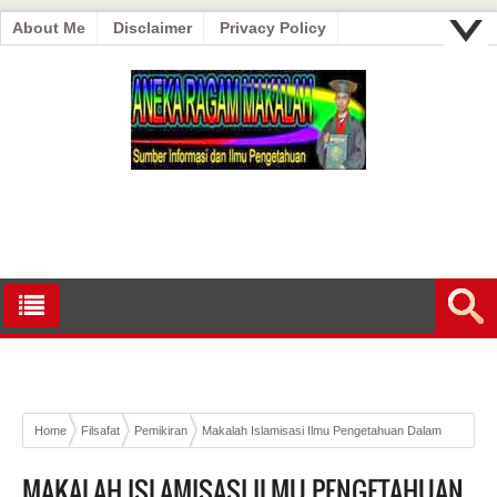
About Me
Disclaimer
Privacy Policy
Home
Filsafat
Pemikiran
Makalah Islamisasi Ilmu Pengetahuan Dalam
Perspektif Filsafat Pendidikan Islam
MAKALAH ISLAMISASI ILMU PENGETAHUAN