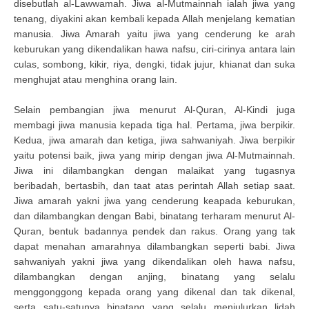
disebutlah al-Lawwamah. Jiwa al-Mutmainnah ialah jiwa yang
tenang, diyakini akan kembali kepada Allah menjelang kematian
manusia. Jiwa Amarah yaitu jiwa yang cenderung ke arah
keburukan yang dikendalikan hawa nafsu, ciri-cirinya antara lain
culas, sombong, kikir, riya, dengki, tidak jujur, khianat dan suka
menghujat atau menghina orang lain.
Selain pembangian jiwa menurut Al-Quran, Al-Kindi juga
membagi jiwa manusia kepada tiga hal. Pertama, jiwa berpikir.
Kedua, jiwa amarah dan ketiga, jiwa sahwaniyah. Jiwa berpikir
yaitu potensi baik, jiwa yang mirip dengan jiwa Al-Mutmainnah.
Jiwa ini dilambangkan dengan malaikat yang tugasnya
beribadah, bertasbih, dan taat atas perintah Allah setiap saat.
Jiwa amarah yakni jiwa yang cenderung keapada keburukan,
dan dilambangkan dengan Babi, binatang terharam menurut Al-
Quran, bentuk badannya pendek dan rakus. Orang yang tak
dapat menahan amarahnya dilambangkan seperti babi. Jiwa
sahwaniyah yakni jiwa yang dikendalikan oleh hawa nafsu,
dilambangkan dengan anjing, binatang yang selalu
menggonggong kepada orang yang dikenal dan tak dikenal,
serta satu-satunya binatang yang selalu menjulurkan lidah