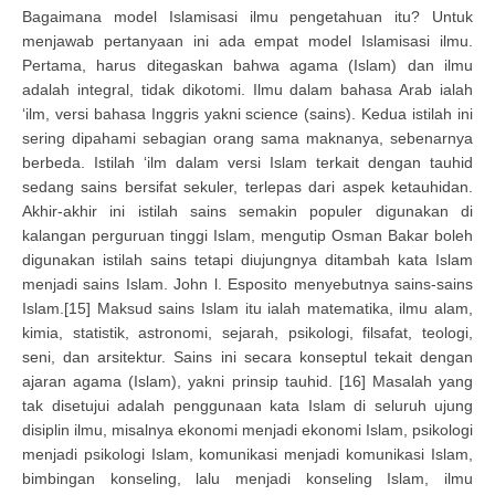
Bagaimana model Islamisasi ilmu pengetahuan itu? Untuk
menjawab pertanyaan ini ada empat model Islamisasi ilmu.
Pertama, harus ditegaskan bahwa agama (Islam) dan ilmu
adalah integral, tidak dikotomi. Ilmu dalam bahasa Arab ialah
‘ilm, versi bahasa Inggris yakni science (sains). Kedua istilah ini
sering dipahami sebagian orang sama maknanya, sebenarnya
berbeda. Istilah ‘ilm dalam versi Islam terkait dengan tauhid
sedang sains bersifat sekuler, terlepas dari aspek ketauhidan.
Akhir-akhir ini istilah sains semakin populer digunakan di
kalangan perguruan tinggi Islam, mengutip Osman Bakar boleh
digunakan istilah sains tetapi diujungnya ditambah kata Islam
menjadi sains Islam. John l. Esposito menyebutnya sains-sains
Islam.[15] Maksud sains Islam itu ialah matematika, ilmu alam,
kimia, statistik, astronomi, sejarah, psikologi, filsafat, teologi,
seni, dan arsitektur. Sains ini secara konseptul tekait dengan
ajaran agama (Islam), yakni prinsip tauhid. [16] Masalah yang
tak disetujui adalah penggunaan kata Islam di seluruh ujung
disiplin ilmu, misalnya ekonomi menjadi ekonomi Islam, psikologi
menjadi psikologi Islam, komunikasi menjadi komunikasi Islam,
bimbingan konseling, lalu menjadi konseling Islam, ilmu