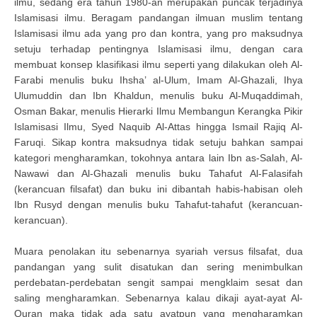
ilmu, sedang era tahun 1980-an merupakan puncak terjadinya
Islamisasi ilmu. Beragam pandangan ilmuan muslim tentang
Islamisasi ilmu ada yang pro dan kontra, yang pro maksudnya
setuju terhadap pentingnya Islamisasi ilmu, dengan cara
membuat konsep klasifikasi ilmu seperti yang dilakukan oleh Al-
Farabi menulis buku Ihsha’ al-Ulum, Imam Al-Ghazali, Ihya
Ulumuddin dan Ibn Khaldun, menulis buku Al-Muqaddimah,
Osman Bakar, menulis Hierarki Ilmu Membangun Kerangka Pikir
Islamisasi Ilmu, Syed Naquib Al-Attas hingga Ismail Rajiq Al-
Faruqi. Sikap kontra maksudnya tidak setuju bahkan sampai
kategori mengharamkan, tokohnya antara lain Ibn as-Salah, Al-
Nawawi dan Al-Ghazali menulis buku Tahafut Al-Falasifah
(kerancuan filsafat) dan buku ini dibantah habis-habisan oleh
Ibn Rusyd dengan menulis buku Tahafut-tahafut (kerancuan-
kerancuan).
Muara penolakan itu sebenarnya syariah versus filsafat, dua
pandangan yang sulit disatukan dan sering menimbulkan
perdebatan-perdebatan sengit sampai mengklaim sesat dan
saling mengharamkan. Sebenarnya kalau dikaji ayat-ayat Al-
Quran maka tidak ada satu ayatpun yang mengharamkan