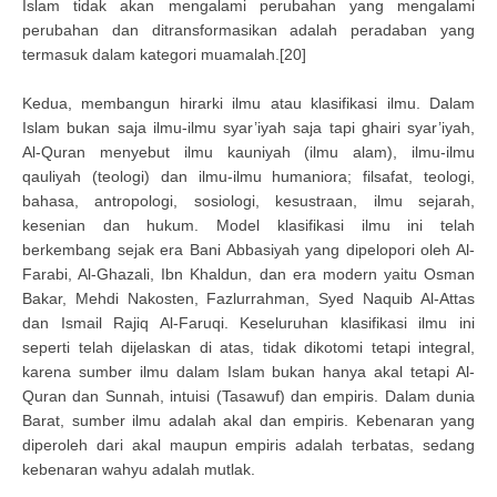
Islam tidak akan mengalami perubahan yang mengalami
perubahan dan ditransformasikan adalah peradaban yang
termasuk dalam kategori muamalah.[20]
Kedua, membangun hirarki ilmu atau klasifikasi ilmu. Dalam
Islam bukan saja ilmu-ilmu syar’iyah saja tapi ghairi syar’iyah,
Al-Quran menyebut ilmu kauniyah (ilmu alam), ilmu-ilmu
qauliyah (teologi) dan ilmu-ilmu humaniora; filsafat, teologi,
bahasa, antropologi, sosiologi, kesustraan, ilmu sejarah,
kesenian dan hukum. Model klasifikasi ilmu ini telah
berkembang sejak era Bani Abbasiyah yang dipelopori oleh Al-
Farabi, Al-Ghazali, Ibn Khaldun, dan era modern yaitu Osman
Bakar, Mehdi Nakosten, Fazlurrahman, Syed Naquib Al-Attas
dan Ismail Rajiq Al-Faruqi. Keseluruhan klasifikasi ilmu ini
seperti telah dijelaskan di atas, tidak dikotomi tetapi integral,
karena sumber ilmu dalam Islam bukan hanya akal tetapi Al-
Quran dan Sunnah, intuisi (Tasawuf) dan empiris. Dalam dunia
Barat, sumber ilmu adalah akal dan empiris. Kebenaran yang
diperoleh dari akal maupun empiris adalah terbatas, sedang
kebenaran wahyu adalah mutlak.