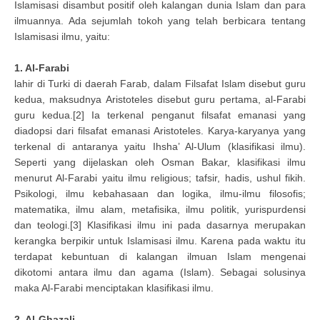
Islamisasi disambut positif oleh kalangan dunia Islam dan para
ilmuannya. Ada sejumlah tokoh yang telah berbicara tentang
Islamisasi ilmu, yaitu:
1. Al-Farabi
lahir di Turki di daerah Farab, dalam Filsafat Islam disebut guru
kedua, maksudnya Aristoteles disebut guru pertama, al-Farabi
guru kedua.[2] Ia terkenal penganut filsafat emanasi yang
diadopsi dari filsafat emanasi Aristoteles. Karya-karyanya yang
terkenal di antaranya yaitu Ihsha’ Al-Ulum (klasifikasi ilmu).
Seperti yang dijelaskan oleh Osman Bakar, klasifikasi ilmu
menurut Al-Farabi yaitu ilmu religious; tafsir, hadis, ushul fikih.
Psikologi, ilmu kebahasaan dan logika, ilmu-ilmu filosofis;
matematika, ilmu alam, metafisika, ilmu politik, yurispurdensi
dan teologi.[3] Klasifikasi ilmu ini pada dasarnya merupakan
kerangka berpikir untuk Islamisasi ilmu. Karena pada waktu itu
terdapat kebuntuan di kalangan ilmuan Islam mengenai
dikotomi antara ilmu dan agama (Islam). Sebagai solusinya
maka Al-Farabi menciptakan klasifikasi ilmu.
2. Al-Ghazali