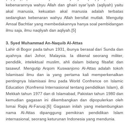
kebenarannya wahyu Allah dan ghairi syar’iyah (aqliyah) yaitu
akal manusia, kekuatan akal manusia adalah terbatas
sedangkan kebenaran wahyu Allah bersifat mutlak. Mengutip
Amsal Bachtiar yang membedakannya hanya soal pembidangan
ilmu saja, ilmu naqliyah dan aqliyah.[5]
3. Syed Muhammad An-Naquib Al-Attas
Lahir di Bogor pada tahun 1931, ibunya berasal dari Sunda dan
ayahnya dari Johor, Malaysia. Ia dikenal seorang militer,
pendidik, intelektual muslim, ahli dalam bidang filsafat dan
tasawuf. Mengutip Arqom Kuswanjono Al-Attas adalah tokoh
Islamisasi ilmu dan ia yang pertama kali memperkenalkan
pentingnya Islamisasi ilmu pada World Confrence on Islamic
Education (Konfrensi Internasional tentang pendidikan Islam), di
Mekkah tahun 1977 dan di Islamabad, Pakistan tahun 1980 dan
kemudian gagasan ini dikembangkan dan dipopulerkan oleh
Ismai Rajiq Al-Faruqi.[6] Gagasan inilah yang melambungkan
nama Al-Attas dipanggung pemikiran pendidikan Islam
internasional, seorang keturunan Indonesia yang mendunia.