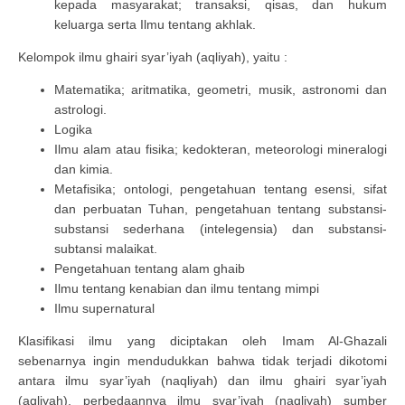
kepada masyarakat; transaksi, qisas, dan hukum
keluarga serta Ilmu tentang akhlak.
Kelompok ilmu ghairi syar’iyah (aqliyah), yaitu :
Matematika; aritmatika, geometri, musik, astronomi dan
astrologi.
Logika
Ilmu alam atau fisika; kedokteran, meteorologi mineralogi
dan kimia.
Metafisika; ontologi, pengetahuan tentang esensi, sifat
dan perbuatan Tuhan, pengetahuan tentang substansi-
substansi sederhana (intelegensia) dan substansi-
subtansi malaikat.
Pengetahuan tentang alam ghaib
Ilmu tentang kenabian dan ilmu tentang mimpi
Ilmu supernatural
Klasifikasi ilmu yang diciptakan oleh Imam Al-Ghazali
sebenarnya ingin mendudukkan bahwa tidak terjadi dikotomi
antara ilmu syar’iyah (naqliyah) dan ilmu ghairi syar’iyah
(aqliyah), perbedaannya ilmu syar’iyah (naqliyah) sumber