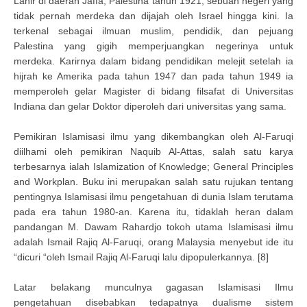
Lahir di daerah Jaffa, Palestina tahun 1921, sebuah negeri yang
tidak pernah merdeka dan dijajah oleh Israel hingga kini. Ia
terkenal sebagai ilmuan muslim, pendidik, dan pejuang
Palestina yang gigih memperjuangkan negerinya untuk
merdeka. Karirnya dalam bidang pendidikan melejit setelah ia
hijrah ke Amerika pada tahun 1947 dan pada tahun 1949 ia
memperoleh gelar Magister di bidang filsafat di Universitas
Indiana dan gelar Doktor diperoleh dari universitas yang sama.
Pemikiran Islamisasi ilmu yang dikembangkan oleh Al-Faruqi
diilhami oleh pemikiran Naquib Al-Attas, salah satu karya
terbesarnya ialah Islamization of Knowledge; General Principles
and Workplan. Buku ini merupakan salah satu rujukan tentang
pentingnya Islamisasi ilmu pengetahuan di dunia Islam terutama
pada era tahun 1980-an. Karena itu, tidaklah heran dalam
pandangan M. Dawam Rahardjo tokoh utama Islamisasi ilmu
adalah Ismail Rajiq Al-Faruqi, orang Malaysia menyebut ide itu
“dicuri “oleh Ismail Rajiq Al-Faruqi lalu dipopulerkannya. [8]
Latar belakang munculnya gagasan Islamisasi Ilmu
pengetahuan disebabkan tedapatnya dualisme sistem