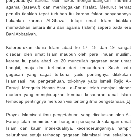
penyebabnya karena lebih fokus mengembangkan ilmu-ilmu
agama (tasawuf) dan meninggalkan filsafat. Menurut hemat
penulis tidaklah tepat tuduhan itu karena faktor penyebabnya
bukanlah karena Al-Ghazali tetapi umat Islam tidaklah
memadukan antara ilmu dan agama (Islam) seperti pada era
Bani Abbasiyah.
Keterpurukan dunia Islam abad ke 17, 18 dan 19 sangat
disadari oleh umat Islam maupun oleh para ilmuan muslim,
karena itu pada abad ke 20 muncullah gagasan agar umat
bangkit, maju dan terhindar dari kemunduran. Salah satu
gagasan yang sagat terkenal yaitu pentingnya dilakukan
Islamisasi ilmu pengetahuan, tokohnya yaitu Ismail Rajiq Al-
Faruqi. Mengutip Hasan Asari, al-Faruqi telah menjadi pioner
modern yang menghidupkan kembali kesadaran umat Islam
terhadap pentingnya merubah visi tentang ilmu pengetahuan.[1]
Proyek Islamisasi ilmu pengetahuan yang dicetuskan oleh Al-
Faruqi telah menimbulkan beragam persepsi di kalangan umat
Islam dan kaum intelektualnya, kecenderungannya hampir
seluruhnya setuju terhadap gagasan Islamisasi ilmu sekalipun