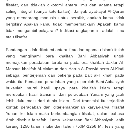
filsafat, dan tidaklah dikotomi antara ilmu dan agama tetapi
saling integral (punya keterkaitan). Banyak ayat-ayat Al-Quran
yang mendorong manusia untuk berpikir, apakah kamu tidak
berpikir? Apakah kamu tidak memperhatikan? Apakah kamu
tidak mengambil pelajaran? Indikasi ungkapan ini adalah ilmu
atau filsafat.
Pandangan tidak dikotomi antara ilmu dan agama (Islam) itulah
yang mengilhami para khalifah Bani Abbasiyah untuk
memajukan peradaban terutama pada era khalifah Jakfar Al-
Mansur, khalifah Al-Makmun dan Harun Al-Rasyid serta Al-Kindi
sebagai penterjemah dan bekerja pada Bait al-Hikmah pada
waktu itu. Kemajuan peradaban yang diperoleh Bani Abbasiyah
bukanlah murni hasil upaya para khalifah Islam tetapi
merupakan hasil transmisi dari peradaban Yunani yang jauh
lebih dulu maju dari dunia Islam. Dari transmisi itu terjadilah
kontak peradaban dan diterjemahkanlah karya-karya filsafat
Yunani ke Islam maka berkembanglah filsafat, dalam bahasa
Arab disebut falsafah. Lama kekuasaan Bani Abbasiyah lebih
kurang 1250 tahun mulai dari tahun 750M-1258 M. Tesis yang