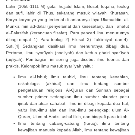
Lahir (1058-1111 M) gelar hujjatul Islam, filosof, fuqaha, teolog
dan sufi, lahir di Thus, sekarang masuk wilayah Khurasan.
Karya-karyanya yang terkenal di antaranya Ihya Ulumuddin, al-
Munkiz min ad-dalal (penyelamat dari kesesatan), dan Tahafut
al-Falasifah (kerancuan filsafat). Para pencari ilmu menurutnya
dibagi empat. 1). Para teolog. 2). Filosof. 3). Taklimiyah dan 4).
Sufi.[4] Sedangkan klasifkasi ilmu menurutnya dibagi dua.
Pertama, ilmu syar’iyah (naqliyah) dan kedua ghairi syar’iyah
(aqliyah). Pembagian ini sering juga disebut ilmu teoritis dan
praktis. Kelompok ilmu masuk syar’iyah yaitu:
Ilmu al-Ushul; ilmu tauhid, ilmu tentang kenabian,
eskatologis (akhirat) dan ilmu tentang sumber
pengetahuan religious; Al-Quran dan Sunnah sebagai
sumber primer sedangkan ilmu sumber skunder yaitu
ijmak dan atsar sahabat. Ilmu ini dibagi kepada dua hal,
yaitu ilmu-ilmu alat dan ilmu-ilmu pelengkap; ulum Al-
Quran, Ulum al-Hadis, ushul fikih, dan biografi para tokoh.
Ilmu tentang cabang-cabang (furuq); ilmu tentang
kewajiban manusia kepada Allah, ilmu tentang kewajiban