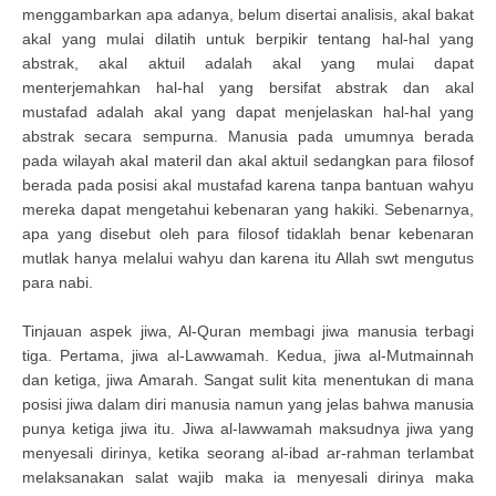
menggambarkan apa adanya, belum disertai analisis, akal bakat
akal yang mulai dilatih untuk berpikir tentang hal-hal yang
abstrak, akal aktuil adalah akal yang mulai dapat
menterjemahkan hal-hal yang bersifat abstrak dan akal
mustafad adalah akal yang dapat menjelaskan hal-hal yang
abstrak secara sempurna. Manusia pada umumnya berada
pada wilayah akal materil dan akal aktuil sedangkan para filosof
berada pada posisi akal mustafad karena tanpa bantuan wahyu
mereka dapat mengetahui kebenaran yang hakiki. Sebenarnya,
apa yang disebut oleh para filosof tidaklah benar kebenaran
mutlak hanya melalui wahyu dan karena itu Allah swt mengutus
para nabi.
Tinjauan aspek jiwa, Al-Quran membagi jiwa manusia terbagi
tiga. Pertama, jiwa al-Lawwamah. Kedua, jiwa al-Mutmainnah
dan ketiga, jiwa Amarah. Sangat sulit kita menentukan di mana
posisi jiwa dalam diri manusia namun yang jelas bahwa manusia
punya ketiga jiwa itu. Jiwa al-lawwamah maksudnya jiwa yang
menyesali dirinya, ketika seorang al-ibad ar-rahman terlambat
melaksanakan salat wajib maka ia menyesali dirinya maka