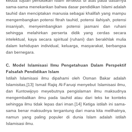
kedua tujuan pendidikan Islam tersebut di atas pada dasarnya
sama-sama menekankan bahwa dasar pendidikan Islami adalah
tauhid dan menciptakan manusia sebagai khalifah yang mampu
mengembangkan potensi fitrah tauhid, potensi ilahiyah, potensi
insaniyah, menyeimbangkan potensi jasmani dan ruhani
sehingga melahirkan perserta didik yang cerdas secara
intelektual, kaya secara spiritual (ruhani) dan berakhlak mulia
dalam kehidupan individual, keluarga, masyarakat, berbangsa
dan bernegara.
C. Model Islamisasi Ilmu Pengetahuan Dalam Perspektif
Falsafah Pendidikan Islam
Istilah Islamisasi ilmu dipahami oleh Osman Bakar adalah
Islamisitas,[13] Ismail Rajiq Al-Faruqi menyebut Islamisasi ilmu,
dan Kuntowijoyo meyebutnya pengislaman ilmu maksudnya
mengembalikan ilmu pada tauhid atau dari teks ke konteks
sehingga ilmu tidak lepas dari iman.[14] Ketiga istilah ini sama-
sama benar maksudnya tergantung dari mana kita melihatnya,
namun yang paling populer di dunia Islam adalah istilah
Islamisasi ilmu.