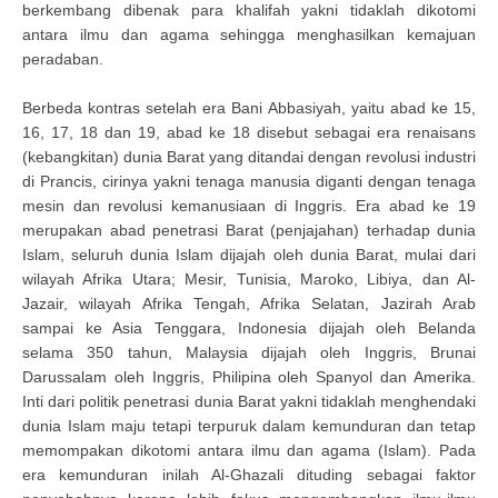
berkembang dibenak para khalifah yakni tidaklah dikotomi
antara ilmu dan agama sehingga menghasilkan kemajuan
peradaban.
Berbeda kontras setelah era Bani Abbasiyah, yaitu abad ke 15,
16, 17, 18 dan 19, abad ke 18 disebut sebagai era renaisans
(kebangkitan) dunia Barat yang ditandai dengan revolusi industri
di Prancis, cirinya yakni tenaga manusia diganti dengan tenaga
mesin dan revolusi kemanusiaan di Inggris. Era abad ke 19
merupakan abad penetrasi Barat (penjajahan) terhadap dunia
Islam, seluruh dunia Islam dijajah oleh dunia Barat, mulai dari
wilayah Afrika Utara; Mesir, Tunisia, Maroko, Libiya, dan Al-
Jazair, wilayah Afrika Tengah, Afrika Selatan, Jazirah Arab
sampai ke Asia Tenggara, Indonesia dijajah oleh Belanda
selama 350 tahun, Malaysia dijajah oleh Inggris, Brunai
Darussalam oleh Inggris, Philipina oleh Spanyol dan Amerika.
Inti dari politik penetrasi dunia Barat yakni tidaklah menghendaki
dunia Islam maju tetapi terpuruk dalam kemunduran dan tetap
memompakan dikotomi antara ilmu dan agama (Islam). Pada
era kemunduran inilah Al-Ghazali dituding sebagai faktor