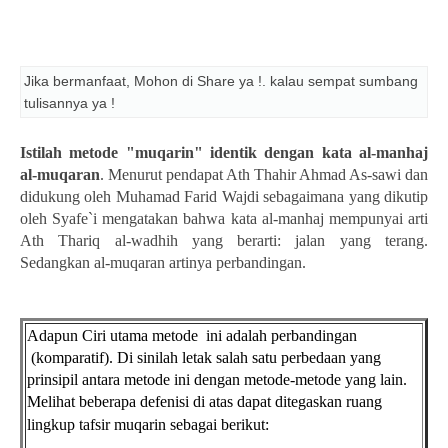
Jika bermanfaat, Mohon di Share ya !. kalau sempat sumbang
tulisannya ya !
Istilah metode "muqarin" identik dengan kata al-manhaj
al-muqar
a
n
. Menurut pendapat Ath Thahir Ahmad As-sawi dan
didukung oleh Muhamad Farid Wajdi sebagaimana yang dikutip
oleh Syafe`i mengatakan bahwa kata al-manhaj mempunyai arti
Ath Thariq al-wadhih yang berarti: jalan yang terang.
Sedangkan al-muqaran artinya perbandingan.
Adapun Ciri utama metode
ini adalah perbandingan
(komparatif). Di sinilah letak salah satu perbedaan yang
prinsipil antara metode ini dengan metode-metode yang lain.
Melihat beberapa defenisi di atas dapat ditegaskan ruang
lingkup
tafsir muqarin
sebagai berikut: