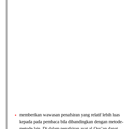
memberikan wawasan penafsiran yang relatif lebih luas
kepada pada pembaca bila dibandingkan dengan metode-
metode lain. Di dalam penafsiran ayat al-Qur’an dapat