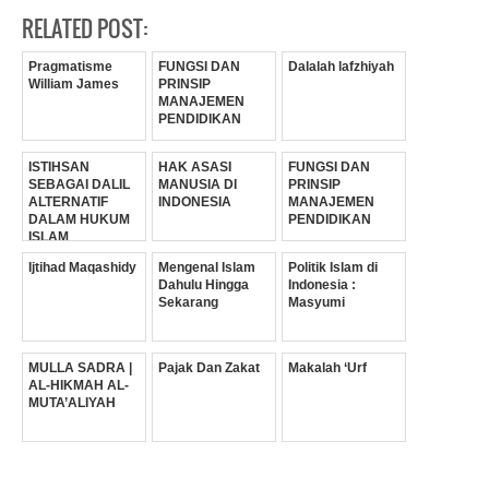
RELATED POST:
Pragmatisme
FUNGSI DAN
Dalalah lafzhiyah
William James
PRINSIP
MANAJEMEN
PENDIDIKAN
ISTIHSAN
HAK ASASI
FUNGSI DAN
SEBAGAI DALIL
MANUSIA DI
PRINSIP
ALTERNATIF
INDONESIA
MANAJEMEN
DALAM HUKUM
PENDIDIKAN
ISLAM
Ijtihad Maqashidy
Mengenal Islam
Politik Islam di
Dahulu Hingga
Indonesia :
Sekarang
Masyumi
MULLA SADRA |
Pajak Dan Zakat
Makalah ‘Urf
AL-HIKMAH AL-
MUTA’ALIYAH