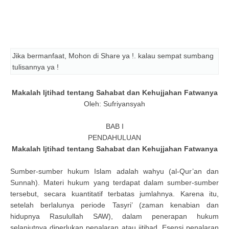
Jika bermanfaat, Mohon di Share ya !. kalau sempat sumbang
tulisannya ya !
Makalah Ijtihad tentang Sahabat dan Kehujjahan Fatwanya
Oleh: Sufriyansyah
BAB I
PENDAHULUAN
Makalah Ijtihad tentang Sahabat dan Kehujjahan Fatwanya
Sumber-sumber hukum Islam adalah wahyu (al-Qur’an dan
Sunnah). Materi hukum yang terdapat dalam sumber-sumber
tersebut, secara kuantitatif terbatas jumlahnya. Karena itu,
setelah berlalunya periode Tasyri’ (zaman kenabian dan
hidupnya Rasulullah SAW), dalam penerapan hukum
selanjutnya diperlukan penalaran atau ijtihad. Esensi penalaran