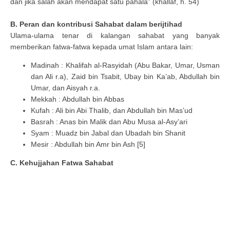
dan jika salah akan mendapat satu pahala” (khallaf, h. 54)
B. Peran dan kontribusi Sahabat dalam berijtihad
Ulama-ulama tenar di kalangan sahabat yang banyak
memberikan fatwa-fatwa kepada umat Islam antara lain:
Madinah : Khalifah al-Rasyidah (Abu Bakar, Umar, Usman
dan Ali r.a), Zaid bin Tsabit, Ubay bin Ka’ab, Abdullah bin
Umar, dan Aisyah r.a.
Mekkah : Abdullah bin Abbas
Kufah : Ali bin Abi Thalib, dan Abdullah bin Mas’ud
Basrah : Anas bin Malik dan Abu Musa al-Asy’ari
Syam : Muadz bin Jabal dan Ubadah bin Shanit
Mesir : Abdullah bin Amr bin Ash [5]
C. Kehujjahan Fatwa Sahabat