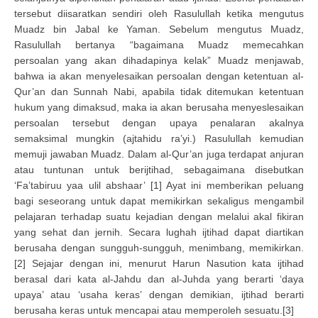
tersebut diisaratkan sendiri oleh Rasulullah ketika mengutus
Muadz bin Jabal ke Yaman. Sebelum mengutus Muadz,
Rasulullah bertanya “bagaimana Muadz memecahkan
persoalan yang akan dihadapinya kelak” Muadz menjawab,
bahwa ia akan menyelesaikan persoalan dengan ketentuan al-
Qur’an dan Sunnah Nabi, apabila tidak ditemukan ketentuan
hukum yang dimaksud, maka ia akan berusaha menyeslesaikan
persoalan tersebut dengan upaya penalaran akalnya
semaksimal mungkin (ajtahidu ra’yi.) Rasulullah kemudian
memuji jawaban Muadz. Dalam al-Qur’an juga terdapat anjuran
atau tuntunan untuk berijtihad, sebagaimana disebutkan
‘Fa’tabiruu yaa ulil abshaar’ [1] Ayat ini memberikan peluang
bagi seseorang untuk dapat memikirkan sekaligus mengambil
pelajaran terhadap suatu kejadian dengan melalui akal fikiran
yang sehat dan jernih. Secara lughah ijtihad dapat diartikan
berusaha dengan sungguh-sungguh, menimbang, memikirkan.
[2] Sejajar dengan ini, menurut Harun Nasution kata ijtihad
berasal dari kata al-Jahdu dan al-Juhda yang berarti ‘daya
upaya’ atau ‘usaha keras’ dengan demikian, ijtihad berarti
berusaha keras untuk mencapai atau memperoleh sesuatu.[3]