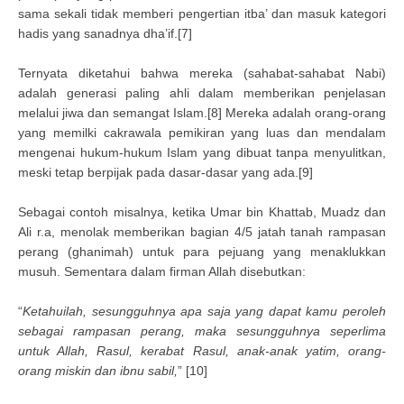
sama sekali tidak memberi pengertian itba’ dan masuk kategori
hadis yang sanadnya dha’if.[7]
Ternyata diketahui bahwa mereka (sahabat-sahabat Nabi)
adalah generasi paling ahli dalam memberikan penjelasan
melalui jiwa dan semangat Islam.[8] Mereka adalah orang-orang
yang memilki cakrawala pemikiran yang luas dan mendalam
mengenai hukum-hukum Islam yang dibuat tanpa menyulitkan,
meski tetap berpijak pada dasar-dasar yang ada.[9]
Sebagai contoh misalnya, ketika Umar bin Khattab, Muadz dan
Ali r.a, menolak memberikan bagian 4/5 jatah tanah rampasan
perang (ghanimah) untuk para pejuang yang menaklukkan
musuh. Sementara dalam firman Allah disebutkan:
“
Ketahuilah, sesungguhnya apa saja yang dapat kamu peroleh
sebagai rampasan perang, maka sesungguhnya seperlima
untuk Allah, Rasul, kerabat Rasul, anak-anak yatim, orang-
orang miskin dan ibnu sabil,
” [10]