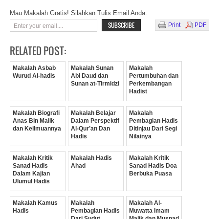
Mau Makalah Gratis! Silahkan Tulis Email Anda.
Print
PDF
RELATED POST:
Makalah Asbab
Makalah Sunan
Makalah
Wurud Al-hadis
Abi Daud dan
Pertumbuhan dan
Sunan at-Tirmidzi
Perkembangan
Hadist
Makalah Biografi
Makalah Belajar
Makalah
Anas Bin Malik
Dalam Perspektif
Pembagian Hadis
dan Keilmuannya
Al-Qur’an Dan
Ditinjau Dari Segi
Hadis
Nilainya
Makalah Kritik
Makalah Hadis
Makalah Kritik
Sanad Hadis
Ahad
Sanad Hadis Doa
Dalam Kajian
Berbuka Puasa
Ulumul Hadis
Makalah Kamus
Makalah
Makalah Al-
Hadis
Pembagian Hadis
Muwatta Imam
Dari Sudut
Malik dan Musnad