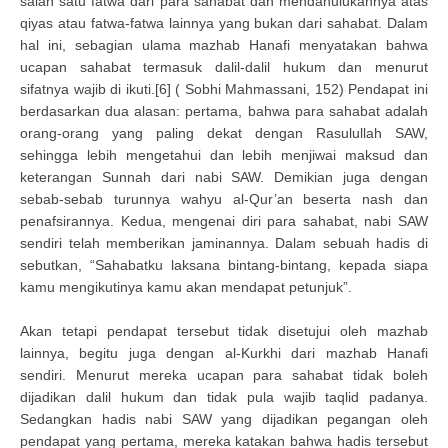
salah satu fatwa dari para sahabat dan mendahulukannya atas
qiyas atau fatwa-fatwa lainnya yang bukan dari sahabat. Dalam
hal ini, sebagian ulama mazhab Hanafi menyatakan bahwa
ucapan sahabat termasuk dalil-dalil hukum dan menurut
sifatnya wajib di ikuti.[6] ( Sobhi Mahmassani, 152) Pendapat ini
berdasarkan dua alasan: pertama, bahwa para sahabat adalah
orang-orang yang paling dekat dengan Rasulullah SAW,
sehingga lebih mengetahui dan lebih menjiwai maksud dan
keterangan Sunnah dari nabi SAW. Demikian juga dengan
sebab-sebab turunnya wahyu al-Qur’an beserta nash dan
penafsirannya. Kedua, mengenai diri para sahabat, nabi SAW
sendiri telah memberikan jaminannya. Dalam sebuah hadis di
sebutkan, “Sahabatku laksana bintang-bintang, kepada siapa
kamu mengikutinya kamu akan mendapat petunjuk”.
Akan tetapi pendapat tersebut tidak disetujui oleh mazhab
lainnya, begitu juga dengan al-Kurkhi dari mazhab Hanafi
sendiri. Menurut mereka ucapan para sahabat tidak boleh
dijadikan dalil hukum dan tidak pula wajib taqlid padanya.
Sedangkan hadis nabi SAW yang dijadikan pegangan oleh
pendapat yang pertama, mereka katakan bahwa hadis tersebut