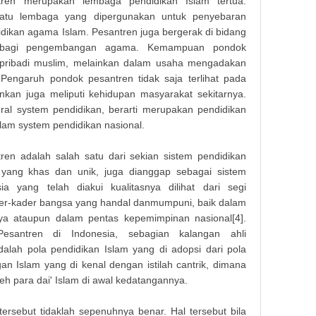
ren merupakan lembaga pendidikan Islam tertua.
uatu lembaga yang dipergunakan untuk penyebaran
ikan agama Islam. Pesantren juga bergerak di bidang
a bagi pengembangan agama. Kemampuan pondok
pribadi muslim, melainkan dalam usaha mengadakan
engaruh pondok pesantren tidak saja terlihat pada
nkan juga meliputi kehidupan masyarakat sekitarnya.
ral system pendidikan, berarti merupakan pendidikan
lam system pendidikan nasional.
en adalah salah satu dari sekian sistem pendidikan
 yang khas dan unik, juga dianggap sebagai sistem
ia yang telah diakui kualitasnya dilihat dari segi
-kader bangsa yang handal danmumpuni, baik dalam
a ataupun dalam pentas kepemimpinan nasional[4].
esantren di Indonesia, sebagian kalangan ahli
lah pola pendidikan Islam yang di adopsi dari pola
 Islam yang di kenal dengan istilah cantrik, dimana
oleh para dai' Islam di awal kedatangannya.
rsebut tidaklah sepenuhnya benar. Hal tersebut bila