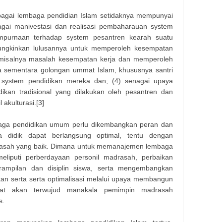
agai lembaga pendidian Islam setidaknya mempunyai
bagai manivestasi dan realisasi pembaharauan system
mpurnaan terhadap system pesantren kearah suatu
ungkinkan lulusannya untuk memperoleh kesempatan
isalnya masalah kesempatan kerja dan memperoleh
da sementara golongan ummat Islam, khususnya santri
 system pendidikan mereka dan; (4) senagai upaya
ikan tradisional yang dilakukan oleh pesantren dan
 akulturasi.[3]
aga pendidikan umum perlu dikembangkan peran dan
a didik dapat berlangsung optimal, tentu dengan
sah yang baik. Dimana untuk memanajemen lembaga
liputi perberdayaan personil madrasah, perbaikan
erampilan dan disiplin siswa, serta mengembangkan
an serta serta optimalisasi melalui upaya membangun
at akan terwujud manakala pemimpin madrasah
s.