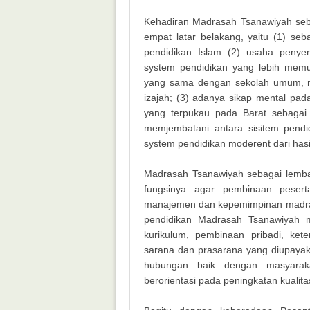
Kehadiran Madrasah Tsanawiyah seb
empat latar belakang, yaitu (1) se
pendidikan Islam (2) usaha penye
system pendidikan yang lebih mem
yang sama dengan sekolah umum, m
izajah; (3) adanya sikap mental pa
yang terpukau pada Barat sebagai
memjembatani antara sisitem pendid
system pendidikan moderent dari hasil
Madrasah Tsanawiyah sebagai lemb
fungsinya agar pembinaan pesert
manajemen dan kepemimpinan madra
pendidikan Madrasah Tsanawiyah me
kurikulum, pembinaan pribadi, ket
sarana dan prasarana yang diupayak
hubungan baik dengan masyarak
berorientasi pada peningkatan kualita