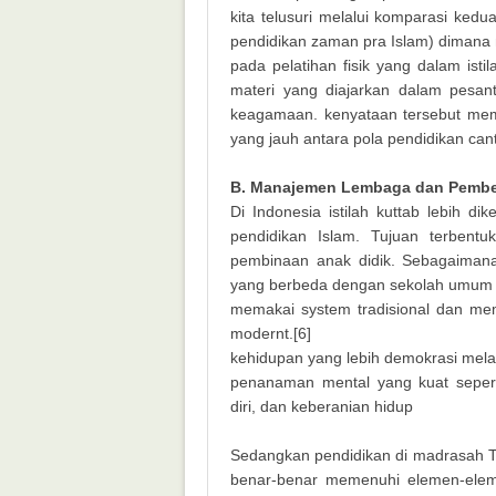
kita telusuri melalui komparasi kedu
pendidikan zaman pra Islam) dimana 
pada pelatihan fisik yang dalam ist
materi yang diajarkan dalam pesan
keagamaan. kenyataan tersebut mem
yang jauh antara pola pendidikan cant
B. Manajemen Lembaga dan Pembel
Di Indonesia istilah kuttab lebih d
pendidikan Islam. Tujuan terbent
pembinaan anak didik. Sebagaima
yang berbeda dengan sekolah umum la
memakai system tradisional dan me
modernt.[6]
kehidupan yang lebih demokrasi melal
penanaman mental yang kuat sepert
diri, dan keberanian hidup
Sedangkan pendidikan di madrasah 
benar-benar memenuhi elemen-eleme