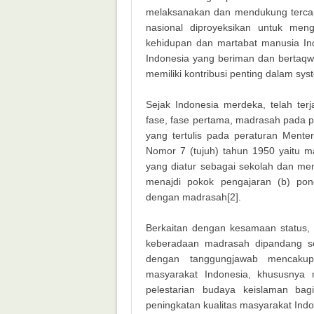
melaksanakan dan mendukung tercapa
nasional diproyeksikan untuk m
kehidupan dan martabat manusia I
Indonesia yang beriman dan bertaq
memiliki kontribusi penting dalam sys
Sejak Indonesia merdeka, telah te
fase, fase pertama, madrasah pada p
yang tertulis pada peraturan Ment
Nomor 7 (tujuh) tahun 1950 yaitu 
yang diatur sebagai sekolah dan m
menajdi pokok pengajaran (b) pon
dengan madrasah[2].
Berkaitan dengan kesamaan status, 
keberadaan madrasah dipandang s
dengan tanggungjawab mencakup
masyarakat Indonesia, khususnya 
pelestarian budaya keislaman bag
peningkatan kualitas masyarakat Ind