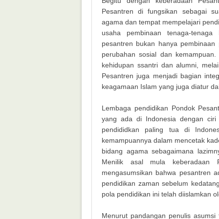
Begitu dengan keberadaan Pesant
Pesantren di fungsikan sebagai s
agama dan tempat mempelajari pendid
usaha pembinaan tenaga-tenag
pesantren bukan hanya pembinaan 
perubahan sosial dan kemampuan. P
kehidupan ssantri dan alumni, melai
Pesantren juga menjadi bagian integ
keagamaan Islam yang juga diatur da
Lembaga pendidikan Pondok Pesantr
yang ada di Indonesia dengan ciri
pendididkan paling tua di Indones
kemampuannya dalam mencetak kader
bidang agama sebagaimana lazimny
Menilik asal mula keberadaan P
mengasumsikan bahwa pesantren ada
pendidikan zaman sebelum kedatangan
pola pendidikan ini telah diislamkan 
Menurut pandangan penulis asumsi te