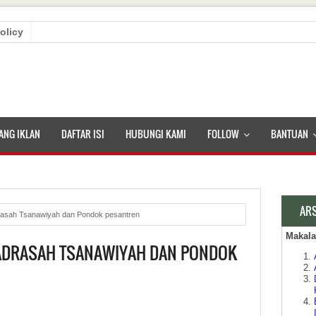
olicy
ANG IKLAN
DAFTAR ISI
HUBUNGI KAMI
FOLLOW
BANTUAN
AR
rasah Tsanawiyah dan Pondok pesantren
Makal
ADRASAH TSANAWIYAH DAN PONDOK