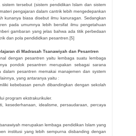
a sistem tersebut (sistem pendidikan Islam dan sistem
materi pengajaran dalam cantrik lebih mengedepankan
ilah kunanya biasa disebut ilmu kanuragan. Sedangkan
tren pada umumnya lebih bersifat ilmu pengetahuan
beri gambaran yang jelas bahwa ada titik perbedaan
rik dan pola pendididkan pesantren.[5]
ajaran di Madrasah Tsanawiyah dan Pesantren
ikenal dengan pesantren yaitu lembaga suatu lembaga
uknya pondok pesantren merupakan sebagai sarana
na dalam pesantren memakai manajemen dan system
innya, yang antaranya yaitu :
miliki kebebasan penuh dibandingkan dengan sekolah
ui program ekstrakurikuler.
i, kesederhanaan, idealisme, persaudaraan, percaya
Makala
Tsanawiyah merupakan lembaga pendidikan Islam yang
n institusi yang lebih sempurna disbanding dengan