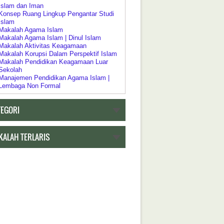
Islam dan Iman
Konsep Ruang Lingkup Pengantar Studi
Islam
Makalah Agama Islam
Makalah Agama Islam | Dinul Islam
Makalah Aktivitas Keagamaan
Makalah Korupsi Dalam Perspektif Islam
Makalah Pendidikan Keagamaan Luar
Sekolah
Manajemen Pendidikan Agama Islam |
Lembaga Non Formal
Pelaksanaan Pendidikan Keagamaan
Pendidikan Agama Dalam Kebijakan
TEGORI
Pendidikan Islam
Pendidikan Agama sebagai Pembudayaan
Dan Pemberdayaan
Pengertian Riddah
KALAH TERLARIS
Psikologi Agama
Relasi Negara | Agama dan Pendidikan
Ruang Lingkup Pengantar Studi Agama
Islam
h Tentang Pendidikan
Akar Historis Dualisme Dalam Sistem
Pendidikan di Indonesia
Akreditasi Program Studi Pada Program