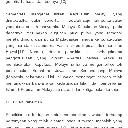
genetik, bahasa, dan budaya.[10]
Sementara mengenai istilah ‘Kepulauan Melayu’ yang
dimaksudkan dalam penelitian ini adalah sejumlah pulau-pulau
yang didiami oleh masyarakat Melayu. Kepulauan Melayu pada
dasarnya merupakan gugusan pulau-pulau yang tersebar
merata dimulai dari pulau Madagaskar hingga ke pulau-pulau
yang berada di samudera Fasifik, seperti pulau Solomon dan
Hawai.[11] Namun, dalam penelitian ini, sebagaimana
pengkhususan yang dibuat Al-Attas bahwa ketika ia
membicarakan Kepulauan Melayu, ia hanya mengambil contoh
pada pulau Sumatera, Jawa, dan Semenanjung Melayu
(Malaysia sekarang). Hal ini wajar mengingat sejarah telah
menunjukkan bahwa awal kedatangan Islam dan penyebaran
Islam di Kepulauan Melayu itu diawali dari ketiga pulau tersebut.
D. Tujuan Penelitian
Penelitian ini bertujuan untuk memberikan jawaban terhadap
pertanyaan yang telah dibatasi pada rumusan masalah yang
mengacu pada inventarisasi,[12] yakni mengumpulkan semua