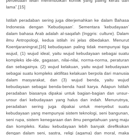
perbedaan telah menimbulkan konflik yang paling keras dan
lama”.[15]
Istilah peradaban sering juga diterjemahkan ke dalam Bahasa
Indonesia dengan ‘Kebudayaan’. Sementara ‘kebudayaan’
dalam bahasa Arab adalah al-saqafah (Inggris: culture). Dalam
ilmu Antropologi, kedua istilah ini jelas dibedakan. Menurut
Koentjaraningrat,[16] kebudayaan paling tidak mempunyai tiga
wujud, (1) wujud ideal, yaitu wujud kebudayaan sebagai suatu
kompleks ide-ide, gagasan, nilai-nilai, norma-norma, peraturan
dan sebagainya. (2) wujud kelakuan, yaitu wujud kebudayaan
sebagai suatu kompleks aktifitas kelakuan berpola dari manusia
dalam masyarakat, dan (3) wujud benda, yaitu wujud
kebudayaan sebagai benda-benda hasil karya. Adapun Istilah
peradaban biasanya dipakai untuk bagian-bagian dan unsur-
unsur dari kebudayaan yang halus dan indah. Menurutnya,
peradaban sering juga dipakai untuk menyebut suatu
kebudayaan yang mempunyai sistem teknologi, seni bangunan,
seni rupa, sistem kenegaraan dan ilmu pengetahuan yang maju
dan kompleks. Kalau kebudayaan lebih banyak direflksikan
dengan dalam seni, sastra, religi (agama) dan moral, maka