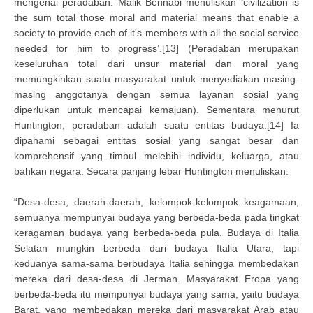
mengenai peradaban. Malik Bennabi menuliskan ‘civilization is
the sum total those moral and material means that enable a
society to provide each of it's members with all the social service
needed for him to progress’.[13] (Peradaban merupakan
keseluruhan total dari unsur material dan moral yang
memungkinkan suatu masyarakat untuk menyediakan masing-
masing anggotanya dengan semua layanan sosial yang
diperlukan untuk mencapai kemajuan). Sementara menurut
Huntington, peradaban adalah suatu entitas budaya.[14] Ia
dipahami sebagai entitas sosial yang sangat besar dan
komprehensif yang timbul melebihi individu, keluarga, atau
bahkan negara. Secara panjang lebar Huntington menuliskan:
“Desa-desa, daerah-daerah, kelompok-kelompok keagamaan,
semuanya mempunyai budaya yang berbeda-beda pada tingkat
keragaman budaya yang berbeda-beda pula. Budaya di Italia
Selatan mungkin berbeda dari budaya Italia Utara, tapi
keduanya sama-sama berbudaya Italia sehingga membedakan
mereka dari desa-desa di Jerman. Masyarakat Eropa yang
berbeda-beda itu mempunyai budaya yang sama, yaitu budaya
Barat, yang membedakan mereka dari masyarakat Arab atau