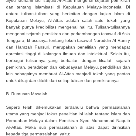
Syed Muhammad Naquib Al-Attas mengenai sejarah pemikiran
dan tentang Islamisasi di Kepulauan Melayu-Indonesia. Di
antara tulisan-tulisan yang berkaitan dengan kajian Islam di
Kepulauan Melayu, Al-Attas adalah salah satu tokoh yang
banyak punya kredibilitas mengenai hal itu. Tulisan-tulisannya
mengenai sejarah pemikiran dan perkembangan tasawuf di Asia
Tenggara, khususnya tentang tokoh tasawuf Nuruddin Al-Raniry
dan Hamzah Fansuri, merupakan penelitian yang mendapat
apresiasi tinggi di kalangan ilmuan dan intelektual. Selain itu,
berbagai tulisannya yang berkaitan dengan filsafat, sejarah
pemikiran, peradaban dan kebudayaan Melayu, pendidikan dan
lain sebagainya membuat Al-Attas menjadi tokoh yang pantas
untuk dikaji dan diteliti dari setiap tulisan dan pemikirannya.
B. Rumusan Masalah
Seperti telah dikemukakan terdahulu bahwa permasalahan
utama yang menjadi fokus penelitian ini ialah tentang Islam dan
Peradaban Melayu dalam Pemikiran Syed Muhammad Naquib
Al-Attas. Maka sub permasalahan di atas dapat dirincikan
kepada tiga permasalahan, yaitu: