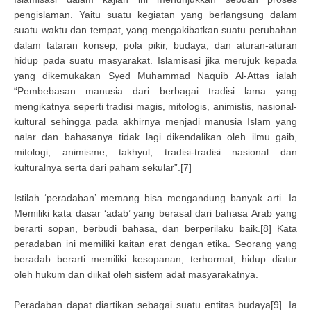
pengislaman. Yaitu suatu kegiatan yang berlangsung dalam
suatu waktu dan tempat, yang mengakibatkan suatu perubahan
dalam tataran konsep, pola pikir, budaya, dan aturan-aturan
hidup pada suatu masyarakat. Islamisasi jika merujuk kepada
yang dikemukakan Syed Muhammad Naquib Al-Attas ialah
“Pembebasan manusia dari berbagai tradisi lama yang
mengikatnya seperti tradisi magis, mitologis, animistis, nasional-
kultural sehingga pada akhirnya menjadi manusia Islam yang
nalar dan bahasanya tidak lagi dikendalikan oleh ilmu gaib,
mitologi, animisme, takhyul, tradisi-tradisi nasional dan
kulturalnya serta dari paham sekular”.[7]
Istilah ‘peradaban’ memang bisa mengandung banyak arti. Ia
Memiliki kata dasar ‘adab’ yang berasal dari bahasa Arab yang
berarti sopan, berbudi bahasa, dan berperilaku baik.[8] Kata
peradaban ini memiliki kaitan erat dengan etika. Seorang yang
beradab berarti memiliki kesopanan, terhormat, hidup diatur
oleh hukum dan diikat oleh sistem adat masyarakatnya.
Peradaban dapat diartikan sebagai suatu entitas budaya[9]. Ia