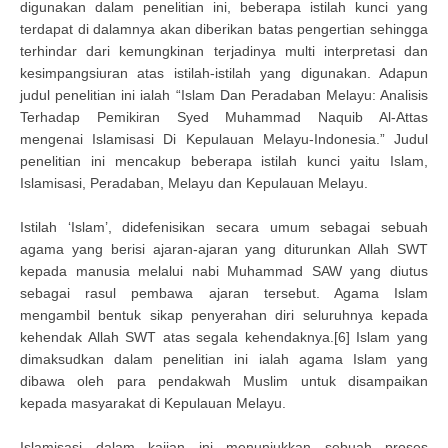
digunakan dalam penelitian ini, beberapa istilah kunci yang
terdapat di dalamnya akan diberikan batas pengertian sehingga
terhindar dari kemungkinan terjadinya multi interpretasi dan
kesimpangsiuran atas istilah-istilah yang digunakan. Adapun
judul penelitian ini ialah “Islam Dan Peradaban Melayu: Analisis
Terhadap Pemikiran Syed Muhammad Naquib Al-Attas
mengenai Islamisasi Di Kepulauan Melayu-Indonesia.” Judul
penelitian ini mencakup beberapa istilah kunci yaitu Islam,
Islamisasi, Peradaban, Melayu dan Kepulauan Melayu.
Istilah ‘Islam’, didefenisikan secara umum sebagai sebuah
agama yang berisi ajaran-ajaran yang diturunkan Allah SWT
kepada manusia melalui nabi Muhammad SAW yang diutus
sebagai rasul pembawa ajaran tersebut. Agama Islam
mengambil bentuk sikap penyerahan diri seluruhnya kepada
kehendak Allah SWT atas segala kehendaknya.[6] Islam yang
dimaksudkan dalam penelitian ini ialah agama Islam yang
dibawa oleh para pendakwah Muslim untuk disampaikan
kepada masyarakat di Kepulauan Melayu.
Islamisasi dalam kajian ini menunjukkan sebuah proses