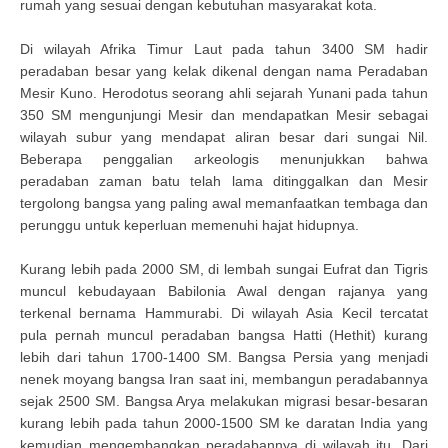
rumah yang sesuai dengan kebutuhan masyarakat kota.
Di wilayah Afrika Timur Laut pada tahun 3400 SM hadir
peradaban besar yang kelak dikenal dengan nama Peradaban
Mesir Kuno. Herodotus seorang ahli sejarah Yunani pada tahun
350 SM mengunjungi Mesir dan mendapatkan Mesir sebagai
wilayah subur yang mendapat aliran besar dari sungai Nil.
Beberapa penggalian arkeologis menunjukkan bahwa
peradaban zaman batu telah lama ditinggalkan dan Mesir
tergolong bangsa yang paling awal memanfaatkan tembaga dan
perunggu untuk keperluan memenuhi hajat hidupnya.
Kurang lebih pada 2000 SM, di lembah sungai Eufrat dan Tigris
muncul kebudayaan Babilonia Awal dengan rajanya yang
terkenal bernama Hammurabi. Di wilayah Asia Kecil tercatat
pula pernah muncul peradaban bangsa Hatti (Hethit) kurang
lebih dari tahun 1700-1400 SM. Bangsa Persia yang menjadi
nenek moyang bangsa Iran saat ini, membangun peradabannya
sejak 2500 SM. Bangsa Arya melakukan migrasi besar-besaran
kurang lebih pada tahun 2000-1500 SM ke daratan India yang
kemudian mengembangkan peradabannya di wilayah itu. Dari