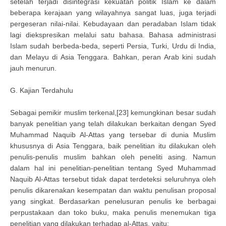
setelah terjadi disintegrasi kekuatan politik Islam ke dalam
beberapa kerajaan yang wilayahnya sangat luas, juga terjadi
pergeseran nilai-nilai. Kebudayaan dan peradaban Islam tidak
lagi diekspresikan melalui satu bahasa. Bahasa administrasi
Islam sudah berbeda-beda, seperti Persia, Turki, Urdu di India,
dan Melayu di Asia Tenggara. Bahkan, peran Arab kini sudah
jauh menurun.
G. Kajian Terdahulu
Sebagai pemikir muslim terkenal,[23] kemungkinan besar sudah
banyak penelitian yang telah dilakukan berkaitan dengan Syed
Muhammad Naquib Al-Attas yang tersebar di dunia Muslim
khususnya di Asia Tenggara, baik penelitian itu dilakukan oleh
penulis-penulis muslim bahkan oleh peneliti asing. Namun
dalam hal ini penelitian-penelitian tentang Syed Muhammad
Naquib Al-Attas tersebut tidak dapat terdeteksi seluruhnya oleh
penulis dikarenakan kesempatan dan waktu penulisan proposal
yang singkat. Berdasarkan penelusuran penulis ke berbagai
perpustakaan dan toko buku, maka penulis menemukan tiga
penelitian yang dilakukan terhadap al-Attas, yaitu: