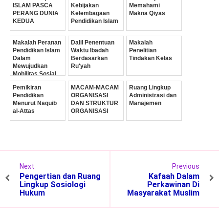
ISLAM PASCA
Kebijakan
Memahami
PERANG DUNIA
Kelembagaan
Makna Qiyas
KEDUA
Pendidikan Islam
Makalah Peranan
Dalil Penentuan
Makalah
Pendidikan Islam
Waktu Ibadah
Penelitian
Dalam
Berdasarkan
Tindakan Kelas
Mewujudkan
Ru'yah
Mobilitas Sosial
Pemikiran
MACAM-MACAM
Ruang Lingkup
Pendidikan
ORGANISASI
Administrasi dan
Menurut Naquib
DAN STRUKTUR
Manajemen
al-Attas
ORGANISASI
Next
Previous
Pengertian dan Ruang
Kafaah Dalam
Lingkup Sosiologi
Perkawinan Di
Hukum
Masyarakat Muslim