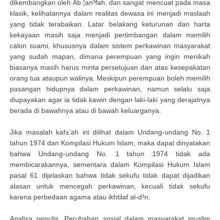
dikembangkan oleh Ab ¦an³fah, dan sangat mencuat pada masa
klasik, kelihatannya dalam realitas dewasa ini menjadi maslaah
yang tidak terabaikan. Latar belakang keturunan dan harta
kekayaan masih saja menjadi pertimbangan dalam memilih
calon suami, khususnya dalam sistem perkawinan masyarakat
yang sudah mapan, dimana perempuan yang ingin menikah
biasanya masih harus minta persetujuan dan atas kesepakatan
orang tua ataupun walinya. Meskipun perempuan boleh memilih
pasangan hidupnya dalam perkawinan, namun selalu saja
diupayakan agar ia tidak kawin dengan laki-laki yang derajatnya
berada di bawahnya atau di bawah keluarganya.
Jika masalah kaf±’ah ini dilihat dalam Undang-undang No. 1
tahun 1974 dan Kompilasi Hukum Islam, maka dapat dinyatakan
bahwa Undang-undang No. 1 tahun 1974 tidak ada
membicarakannya, sementara dalam Kompilasi Hukum Islam
pasal 61 dijelaskan bahwa tidak sekufu tidak dapat dijadikan
alasan untuk mencegah perkawinan, kecuali tidak sekufu
karena perbedaan agama atau ikhtilaf al-d³n.
Analisa penulis, Perubahan sosial dalam masyarakat muslim