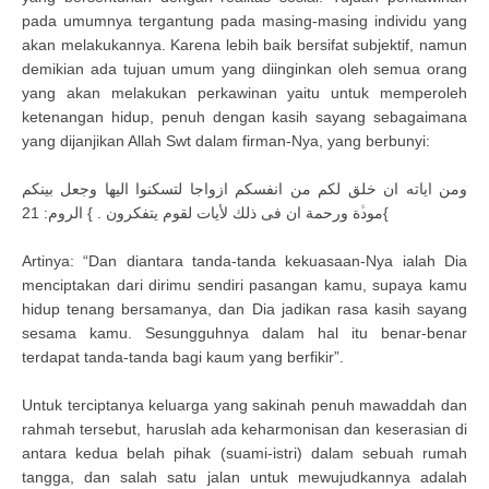
pada umumnya tergantung pada masing-masing individu yang
akan melakukannya. Karena lebih baik bersifat subjektif, namun
demikian ada tujuan umum yang diinginkan oleh semua orang
yang akan melakukan perkawinan yaitu untuk memperoleh
ketenangan hidup, penuh dengan kasih sayang sebagaimana
yang dijanjikan Allah Swt dalam firman-Nya, yang berbunyi:
ومن اياته ان خلق لكم من انفسكم ازواجا لتسكنوا اليها وجعل بينكم
مودﱠة ورحمة ان فى ذلك ﻷيات لقوم يتفكرون . } الروم: 21{
Artinya: “Dan diantara tanda-tanda kekuasaan-Nya ialah Dia
menciptakan dari dirimu sendiri pasangan kamu, supaya kamu
hidup tenang bersamanya, dan Dia jadikan rasa kasih sayang
sesama kamu. Sesungguhnya dalam hal itu benar-benar
terdapat tanda-tanda bagi kaum yang berfikir”.
Untuk terciptanya keluarga yang sakinah penuh mawaddah dan
rahmah tersebut, haruslah ada keharmonisan dan keserasian di
antara kedua belah pihak (suami-istri) dalam sebuah rumah
tangga, dan salah satu jalan untuk mewujudkannya adalah