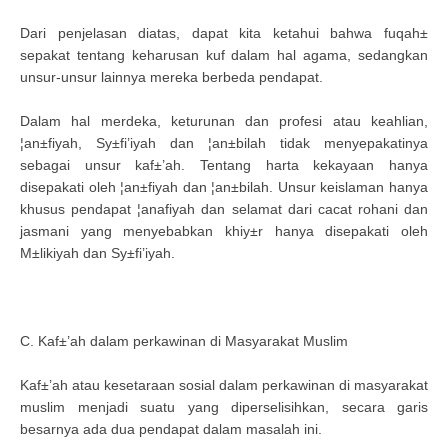
Dari penjelasan diatas, dapat kita ketahui bahwa fuqah±
sepakat tentang keharusan kuf dalam hal agama, sedangkan
unsur-unsur lainnya mereka berbeda pendapat.
Dalam hal merdeka, keturunan dan profesi atau keahlian,
¦an±fiyah, Sy±fi’iyah dan ¦an±bilah tidak menyepakatinya
sebagai unsur kaf±’ah. Tentang harta kekayaan hanya
disepakati oleh ¦an±fiyah dan ¦an±bilah. Unsur keislaman hanya
khusus pendapat ¦anafiyah dan selamat dari cacat rohani dan
jasmani yang menyebabkan khiy±r hanya disepakati oleh
M±likiyah dan Sy±fi’iyah.
C. Kaf±’ah dalam perkawinan di Masyarakat Muslim
Kaf±’ah atau kesetaraan sosial dalam perkawinan di masyarakat
muslim menjadi suatu yang diperselisihkan, secara garis
besarnya ada dua pendapat dalam masalah ini.