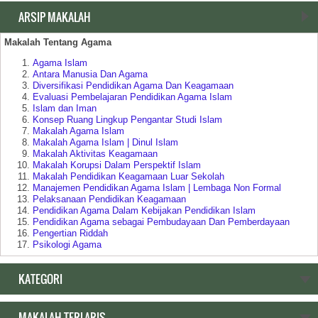
ARSIP MAKALAH
Makalah Tentang Agama
Agama Islam
Antara Manusia Dan Agama
Diversifikasi Pendidikan Agama Dan Keagamaan
Evaluasi Pembelajaran Pendidikan Agama Islam
Islam dan Iman
Konsep Ruang Lingkup Pengantar Studi Islam
Makalah Agama Islam
Makalah Agama Islam | Dinul Islam
Makalah Aktivitas Keagamaan
Makalah Korupsi Dalam Perspektif Islam
Makalah Pendidikan Keagamaan Luar Sekolah
Manajemen Pendidikan Agama Islam | Lembaga Non Formal
Pelaksanaan Pendidikan Keagamaan
Pendidikan Agama Dalam Kebijakan Pendidikan Islam
Pendidikan Agama sebagai Pembudayaan Dan Pemberdayaan
Pengertian Riddah
Psikologi Agama
Relasi Negara | Agama dan Pendidikan
Ruang Lingkup Pengantar Studi Agama Islam
KATEGORI
Makalah Tentang Pendidikan
MAKALAH TERLARIS