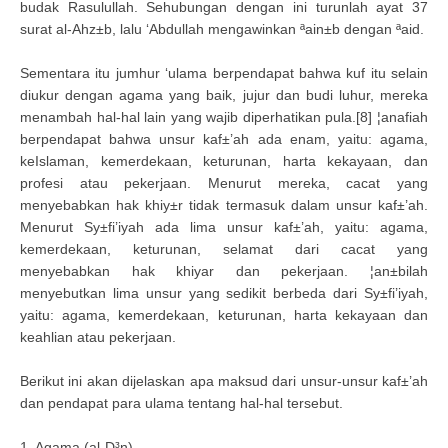
budak Rasulullah. Sehubungan dengan ini turunlah ayat 37
surat al-Ahz±b, lalu ‘Abdullah mengawinkan ªain±b dengan ªaid.
Sementara itu jumhur ‘ulama berpendapat bahwa kuf itu selain
diukur dengan agama yang baik, jujur dan budi luhur, mereka
menambah hal-hal lain yang wajib diperhatikan pula.[8] ¦anafiah
berpendapat bahwa unsur kaf±’ah ada enam, yaitu: agama,
keIslaman, kemerdekaan, keturunan, harta kekayaan, dan
profesi atau pekerjaan. Menurut mereka, cacat yang
menyebabkan hak khiy±r tidak termasuk dalam unsur kaf±’ah.
Menurut Sy±fi’iyah ada lima unsur kaf±’ah, yaitu: agama,
kemerdekaan, keturunan, selamat dari cacat yang
menyebabkan hak khiyar dan pekerjaan. ¦an±bilah
menyebutkan lima unsur yang sedikit berbeda dari Sy±fi’iyah,
yaitu: agama, kemerdekaan, keturunan, harta kekayaan dan
keahlian atau pekerjaan.
Berikut ini akan dijelaskan apa maksud dari unsur-unsur kaf±’ah
dan pendapat para ulama tentang hal-hal tersebut.
1. Agama (al-D³n)