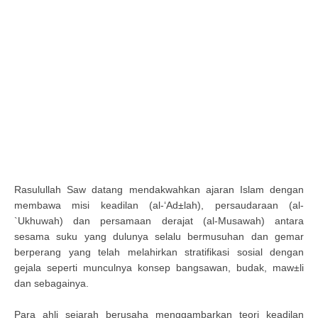
Rasulullah Saw datang mendakwahkan ajaran Islam dengan
membawa misi keadilan (al-‘Ad±lah), persaudaraan (al-
`Ukhuwah) dan persamaan derajat (al-Musawah) antara
sesama suku yang dulunya selalu bermusuhan dan gemar
berperang yang telah melahirkan stratifikasi sosial dengan
gejala seperti munculnya konsep bangsawan, budak, maw±li
dan sebagainya.
Para ahli sejarah berusaha menggambarkan teori keadilan