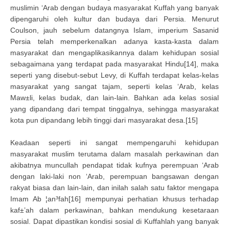
muslimin ‘Arab dengan budaya masyarakat Kuffah yang banyak
dipengaruhi oleh kultur dan budaya dari Persia. Menurut
Coulson, jauh sebelum datangnya Islam, imperium Sasanid
Persia telah memperkenalkan adanya kasta-kasta dalam
masyarakat dan mengaplikasikannya dalam kehidupan sosial
sebagaimana yang terdapat pada masyarakat Hindu[14], maka
seperti yang disebut-sebut Levy, di Kuffah terdapat kelas-kelas
masyarakat yang sangat tajam, seperti kelas ‘Arab, kelas
Maw±li, kelas budak, dan lain-lain. Bahkan ada kelas sosial
yang dipandang dari tempat tinggalnya, sehingga masyarakat
kota pun dipandang lebih tinggi dari masyarakat desa.[15]
Keadaan seperti ini sangat mempengaruhi kehidupan
masyarakat muslim terutama dalam masalah perkawinan dan
akibatnya muncullah pendapat tidak kufnya perempuan ‘Arab
dengan laki-laki non ‘Arab, perempuan bangsawan dengan
rakyat biasa dan lain-lain, dan inilah salah satu faktor mengapa
Imam Ab ¦an³fah[16] mempunyai perhatian khusus terhadap
kaf±’ah dalam perkawinan, bahkan mendukung kesetaraan
sosial. Dapat dipastikan kondisi sosial di Kuffahlah yang banyak