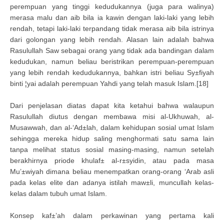
perempuan yang tinggi kedudukannya (juga para walinya)
merasa malu dan aib bila ia kawin dengan laki-laki yang lebih
rendah, tetapi laki-laki terpandang tidak merasa aib bila istrinya
dari golongan yang lebih rendah. Alasan lain adalah bahwa
Rasulullah Saw sebagai orang yang tidak ada bandingan dalam
kedudukan, namun beliau beristrikan perempuan-perempuan
yang lebih rendah kedudukannya, bahkan istri beliau Sy±fiyah
binti ¦yai adalah perempuan Yahdi yang telah masuk Islam.[18]
Dari penjelasan diatas dapat kita ketahui bahwa walaupun
Rasulullah diutus dengan membawa misi al-Ukhuwah, al-
Musawwah, dan al-‘Ad±lah, dalam kehidupan sosial umat Islam
sehingga mereka hidup saling menghormati satu sama lain
tanpa melihat status sosial masing-masing, namun setelah
berakhirnya priode khulaf± al-r±syidin, atau pada masa
Mu’±wiyah dimana beliau menempatkan orang-orang ‘Arab asli
pada kelas elite dan adanya istilah maw±li, muncullah kelas-
kelas dalam tubuh umat Islam.
Konsep kaf±’ah dalam perkawinan yang pertama kali