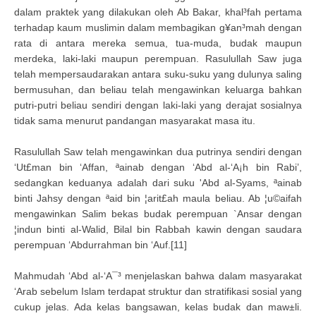
dalam praktek yang dilakukan oleh Ab Bakar, khal³fah pertama
terhadap kaum muslimin dalam membagikan g¥an³mah dengan
rata di antara mereka semua, tua-muda, budak maupun
merdeka, laki-laki maupun perempuan. Rasulullah Saw juga
telah mempersaudarakan antara suku-suku yang dulunya saling
bermusuhan, dan beliau telah mengawinkan keluarga bahkan
putri-putri beliau sendiri dengan laki-laki yang derajat sosialnya
tidak sama menurut pandangan masyarakat masa itu.
Rasulullah Saw telah mengawinkan dua putrinya sendiri dengan
‘Ut£man bin ‘Affan, ªainab dengan ‘Abd al-‘A¡h bin Rabi’,
sedangkan keduanya adalah dari suku 'Abd al-Syams, ªainab
binti Jahsy dengan ªaid bin ¦arit£ah maula beliau. Ab ¦u©aifah
mengawinkan Salim bekas budak perempuan `Ansar dengan
¦indun binti al-Walid, Bilal bin Rabbah kawin dengan saudara
perempuan ‘Abdurrahman bin ‘Auf.[11]
Mahmudah ‘Abd al-‘A¯³ menjelaskan bahwa dalam masyarakat
‘Arab sebelum Islam terdapat struktur dan stratifikasi sosial yang
cukup jelas. Ada kelas bangsawan, kelas budak dan maw±li.