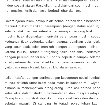
dan takwa. Kaf±`ah dalam agama adalah merupakan falsafah
hidup sesuai ajaran Rasulullah. Ia diukur dari segi muslim dan
non muslim, ¡h±lih dan fasiq, berbudi luhur dan lacur.
Dalam ajaran Islam, setiap lelaki bebas, berhak dan dibenarkan
menurut hukum menikahi perempuan (dengan status apapun),
selama tidak merusak ketentuan agamanya. Seorang lelaki non
muslim tidak dibenarkan menikahi perempuan muslim sebab
keduanya tidak sederajat dalam agama, demikian pula lelaki
yang lacur tidak boleh menikah dengan perempuan ¡h±lihah,
karena laki-laki tersebut tergolong fasiq dan tidak sederajat
dengan perempuan tersebut. Kondisi seperti ini tampak selama
abad pertama dan awal abad kedua masa pemerintahan Islam,
yaitu pada masa Rasulullah dan khulaf± al-rasyidin.
Istilah kaf±’ah dengan pertimbangan kesetaraan sosial kembali
muncul ditubuh umat Islam pada masa kekuasaan Mu’±wiyah,
dimana ia menempatkan orang-orang ‘Arab asli berada pada
kelas elite dalam struktur pemerintahan dan masyarakatnya.
Orang Islam non ‘Arab dijadikan masyarakat kelas dua dengan
sebutan maw±li. Di samping itu terjadi persentuhan kaum