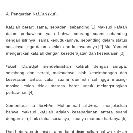
A. Pengertian Kaf±’ah (kuf).
Kaf±’ah berarti sama, sepadan, sebanding.[1] Maksud kafaah
dalam perkawinan yaitu bahwa seorang suami sebanding
dengan istrinya, sama kedudukannya, sebanding dalam status
sosialnya, juga dalam akhlak dan kekayaannya.[2] Mai Yamani
mengartikan kaf±’ah dengan kesederajatan dan kesesuaian.[3]
ªakiah Dar±djat mendefinisikan kaf±’ah dengan serupa,
seimbang dan serasi, maksudnya ialah keseimbangan dan
keserasian antara calon suami dan istri sehingga masing-
masing calon tidak merasa berat untuk melangsungkan
perkawinan.[4]
Sementara itu Ibr±h³m Muhammad al-J±mal menjelaskan
bahwa maksud kaf±’ah adalah kesepadanan antara suami
dengan istri, baik status sosialnya, ilmunya maupun hartanya.[5]
Dari beberapa definisi di atas dapat disimpulkan bahwa kaf±’ah