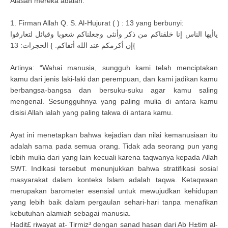
Alasan mereka adalah:
1. Firman Allah Q. S. Al-Hujurat ( ) : 13 yang berbunyi:
ياأيها الناس ﺇنا خلقناكم من ذكر وأنثى وجعلناكم شعوبا وقبائل لتعارفوا
ﺇن أكرمكم عند الله أتقاكم. } الحجرات: 13{
Artinya: “Wahai manusia, sungguh kami telah menciptakan
kamu dari jenis laki-laki dan perempuan, dan kami jadikan kamu
berbangsa-bangsa dan bersuku-suku agar kamu saling
mengenal. Sesungguhnya yang paling mulia di antara kamu
disisi Allah ialah yang paling takwa di antara kamu.
Ayat ini menetapkan bahwa kejadian dan nilai kemanusiaan itu
adalah sama pada semua orang. Tidak ada seorang pun yang
lebih mulia dari yang lain kecuali karena taqwanya kepada Allah
SWT. Indikasi tersebut menunjukkan bahwa stratifikasi sosial
masyarakat dalam konteks Islam adalah taqwa. Ketaqwaan
merupakan barometer esensial untuk mewujudkan kehidupan
yang lebih baik dalam pergaulan sehari-hari tanpa menafikan
kebutuhan alamiah sebagai manusia.
Hadit£ riwayat at- Tirmiz³ dengan sanad hasan dari Ab H±tim al-