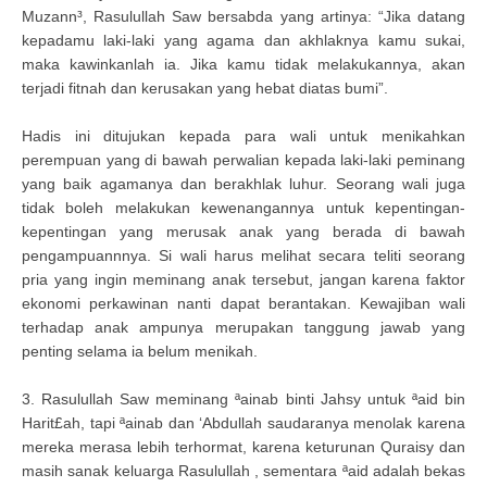
Muzann³, Rasulullah Saw bersabda yang artinya: “Jika datang
kepadamu laki-laki yang agama dan akhlaknya kamu sukai,
maka kawinkanlah ia. Jika kamu tidak melakukannya, akan
terjadi fitnah dan kerusakan yang hebat diatas bumi”.
Hadis ini ditujukan kepada para wali untuk menikahkan
perempuan yang di bawah perwalian kepada laki-laki peminang
yang baik agamanya dan berakhlak luhur. Seorang wali juga
tidak boleh melakukan kewenangannya untuk kepentingan-
kepentingan yang merusak anak yang berada di bawah
pengampuannnya. Si wali harus melihat secara teliti seorang
pria yang ingin meminang anak tersebut, jangan karena faktor
ekonomi perkawinan nanti dapat berantakan. Kewajiban wali
terhadap anak ampunya merupakan tanggung jawab yang
penting selama ia belum menikah.
3. Rasulullah Saw meminang ªainab binti Jahsy untuk ªaid bin
Harit£ah, tapi ªainab dan ‘Abdullah saudaranya menolak karena
mereka merasa lebih terhormat, karena keturunan Quraisy dan
masih sanak keluarga Rasulullah , sementara ªaid adalah bekas