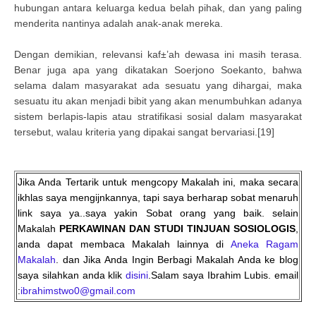
hubungan antara keluarga kedua belah pihak, dan yang paling
menderita nantinya adalah anak-anak mereka.
Dengan demikian, relevansi kaf±’ah dewasa ini masih terasa.
Benar juga apa yang dikatakan Soerjono Soekanto, bahwa
selama dalam masyarakat ada sesuatu yang dihargai, maka
sesuatu itu akan menjadi bibit yang akan menumbuhkan adanya
sistem berlapis-lapis atau stratifikasi sosial dalam masyarakat
tersebut, walau kriteria yang dipakai sangat bervariasi.[19]
Jika Anda Tertarik untuk mengcopy Makalah ini, maka secara
ikhlas saya mengijnkannya, tapi saya berharap sobat menaruh
link saya ya..saya yakin Sobat orang yang baik. selain
Makalah
PERKAWINAN DAN STUDI TINJUAN SOSIOLOGIS
,
anda dapat membaca Makalah lainnya di
Aneka Ragam
Makalah
. dan Jika Anda Ingin Berbagi Makalah Anda ke blog
saya silahkan anda klik
disini
.Salam saya Ibrahim Lubis. email
:
ibrahimstwo0@gmail.com