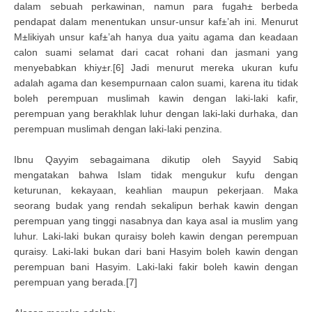
dalam sebuah perkawinan, namun para fugah± berbeda
pendapat dalam menentukan unsur-unsur kaf±’ah ini. Menurut
M±likiyah unsur kaf±’ah hanya dua yaitu agama dan keadaan
calon suami selamat dari cacat rohani dan jasmani yang
menyebabkan khiy±r.[6] Jadi menurut mereka ukuran kufu
adalah agama dan kesempurnaan calon suami, karena itu tidak
boleh perempuan muslimah kawin dengan laki-laki kafir,
perempuan yang berakhlak luhur dengan laki-laki durhaka, dan
perempuan muslimah dengan laki-laki penzina.
Ibnu Qayyim sebagaimana dikutip oleh Sayyid Sabiq
mengatakan bahwa Islam tidak mengukur kufu dengan
keturunan, kekayaan, keahlian maupun pekerjaan. Maka
seorang budak yang rendah sekalipun berhak kawin dengan
perempuan yang tinggi nasabnya dan kaya asal ia muslim yang
luhur. Laki-laki bukan quraisy boleh kawin dengan perempuan
quraisy. Laki-laki bukan dari bani Hasyim boleh kawin dengan
perempuan bani Hasyim. Laki-laki fakir boleh kawin dengan
perempuan yang berada.[7]