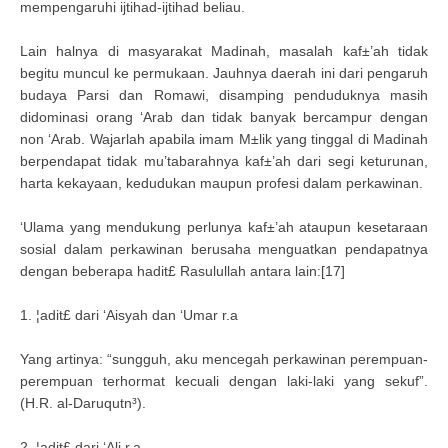
mempengaruhi ijtihad-ijtihad beliau.
Lain halnya di masyarakat Madinah, masalah kaf±’ah tidak
begitu muncul ke permukaan. Jauhnya daerah ini dari pengaruh
budaya Parsi dan Romawi, disamping penduduknya masih
didominasi orang ‘Arab dan tidak banyak bercampur dengan
non ‘Arab. Wajarlah apabila imam M±lik yang tinggal di Madinah
berpendapat tidak mu’tabarahnya kaf±’ah dari segi keturunan,
harta kekayaan, kedudukan maupun profesi dalam perkawinan.
‘Ulama yang mendukung perlunya kaf±’ah ataupun kesetaraan
sosial dalam perkawinan berusaha menguatkan pendapatnya
dengan beberapa hadit£ Rasulullah antara lain:[17]
1. ¦adit£ dari ‘Aisyah dan ‘Umar r.a
Yang artinya: “sungguh, aku mencegah perkawinan perempuan-
perempuan terhormat kecuali dengan laki-laki yang sekuf”.
(H.R. al-Daruqutn³).
2. ¦adit£ dari ‘Ali r.a