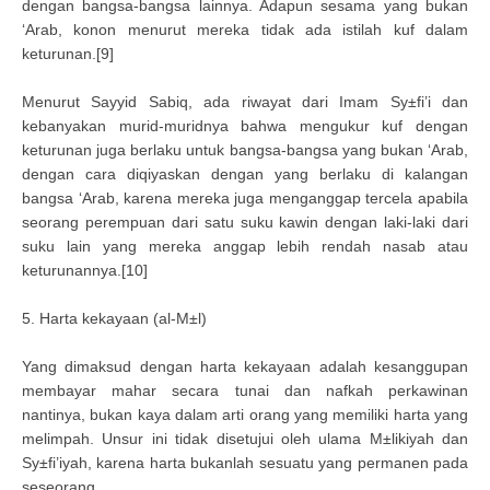
dengan bangsa-bangsa lainnya. Adapun sesama yang bukan
‘Arab, konon menurut mereka tidak ada istilah kuf dalam
keturunan.[9]
Menurut Sayyid Sabiq, ada riwayat dari Imam Sy±fi’i dan
kebanyakan murid-muridnya bahwa mengukur kuf dengan
keturunan juga berlaku untuk bangsa-bangsa yang bukan ‘Arab,
dengan cara diqiyaskan dengan yang berlaku di kalangan
bangsa ‘Arab, karena mereka juga menganggap tercela apabila
seorang perempuan dari satu suku kawin dengan laki-laki dari
suku lain yang mereka anggap lebih rendah nasab atau
keturunannya.[10]
5. Harta kekayaan (al-M±l)
Yang dimaksud dengan harta kekayaan adalah kesanggupan
membayar mahar secara tunai dan nafkah perkawinan
nantinya, bukan kaya dalam arti orang yang memiliki harta yang
melimpah. Unsur ini tidak disetujui oleh ulama M±likiyah dan
Sy±fi’iyah, karena harta bukanlah sesuatu yang permanen pada
seseorang.