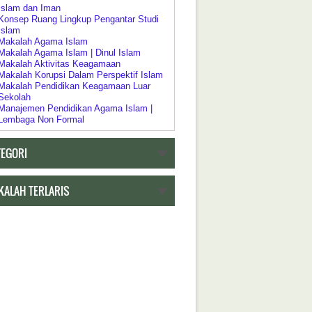
Islam dan Iman
Konsep Ruang Lingkup Pengantar Studi
Islam
Makalah Agama Islam
Makalah Agama Islam | Dinul Islam
Makalah Aktivitas Keagamaan
Makalah Korupsi Dalam Perspektif Islam
Makalah Pendidikan Keagamaan Luar
Sekolah
Manajemen Pendidikan Agama Islam |
Lembaga Non Formal
Pelaksanaan Pendidikan Keagamaan
Pendidikan Agama Dalam Kebijakan
TEGORI
Pendidikan Islam
Pendidikan Agama sebagai Pembudayaan
Dan Pemberdayaan
Pengertian Riddah
KALAH TERLARIS
Psikologi Agama
Relasi Negara | Agama dan Pendidikan
Ruang Lingkup Pengantar Studi Agama
Islam
h Tentang Pendidikan
Akar Historis Dualisme Dalam Sistem
Pendidikan di Indonesia
Akreditasi Program Studi Pada Program