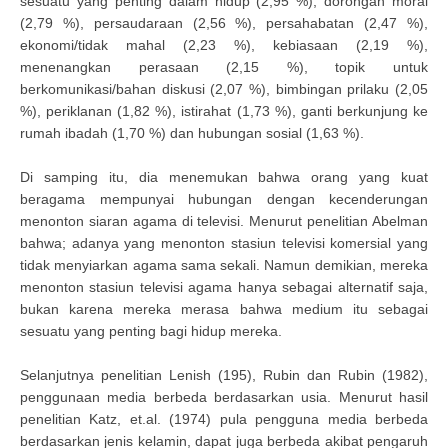
sesuatu yang penting dalam hidup (2,95 %), dorongan moral
(2,79 %), persaudaraan (2,56 %), persahabatan (2,47 %),
ekonomi/tidak mahal (2,23 %), kebiasaan (2,19 %),
menenangkan perasaan (2,15 %), topik untuk
berkomunikasi/bahan diskusi (2,07 %), bimbingan prilaku (2,05
%), periklanan (1,82 %), istirahat (1,73 %), ganti berkunjung ke
rumah ibadah (1,70 %) dan hubungan sosial (1,63 %).
Di samping itu, dia menemukan bahwa orang yang kuat
beragama mempunyai hubungan dengan kecenderungan
menonton siaran agama di televisi. Menurut penelitian Abelman
bahwa; adanya yang menonton stasiun televisi komersial yang
tidak menyiarkan agama sama sekali. Namun demikian, mereka
menonton stasiun televisi agama hanya sebagai alternatif saja,
bukan karena mereka merasa bahwa medium itu sebagai
sesuatu yang penting bagi hidup mereka.
Selanjutnya penelitian Lenish (195), Rubin dan Rubin (1982),
penggunaan media berbeda berdasarkan usia. Menurut hasil
penelitian Katz, et.al. (1974) pula pengguna media berbeda
berdasarkan jenis kelamin, dapat juga berbeda akibat pengaruh