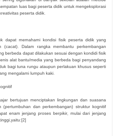
esempatan luas bagi peserta didik untuk mengeksplorasi
eativitas peserta didik.
uk dapat memahami kondisi fisik peserta didik yang
nan (cacat). Dalam rangka membantu perkembangan
ng berbeda dapat dilakukan sesuai dengan kondidi fisik
n jenis alat bantu/media yang berbeda bagi penyandang
uduk bagi tuna rungu ataupun perlakuan khusus seperti
yang mengalami lumpuh kaki.
gnitif
ajar bertujuan menciptakan lingkungan dan suasana
(pertumbuhan dan perkembangan) struktur kognitif
apat enam jenjang proses berpikir, mulai dari jenjang
nggi,yaitu:[2]