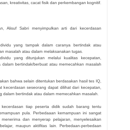
asan, kreativitas, cacat fisik dan perkembangan kognitif.
n, Alisuf Sabri menyimpulkan arti dari kecerdasan
ividu yang tampak dalam caranya bertindak atau
an masalah atau dalam melaksanakan tugas.
vidu yang ditunjukan melalui kualitas kecepatan,
a dalam bertindak/berbuat atau memecahkan masalah
akan bahwa selain ditentukan berdasakan hasil tes IQ,
at kecerdasan seseorang dapat dilihat dari kecepatan,
ng dalam bertindak atau dalam memecahkan masalah.
kecerdasan tiap peserta didik sudah barang tentu
emampuan pula. Perbedaaan kemampuan ini sangat
Makala
 menerima dan menyerap pelajaran, menyelesaikan
l belajar, maupun aktifitas lain. Perbedaan-perbedaan