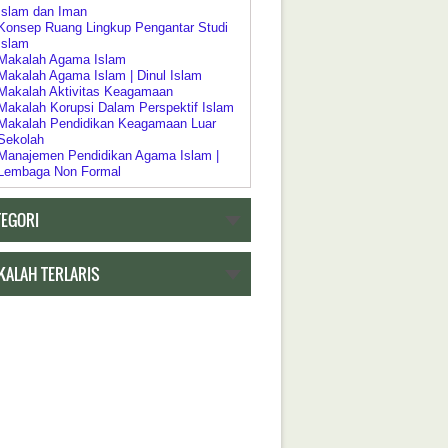
Islam dan Iman
Konsep Ruang Lingkup Pengantar Studi
Islam
Makalah Agama Islam
Makalah Agama Islam | Dinul Islam
Makalah Aktivitas Keagamaan
Makalah Korupsi Dalam Perspektif Islam
Makalah Pendidikan Keagamaan Luar
Sekolah
Manajemen Pendidikan Agama Islam |
Lembaga Non Formal
Pelaksanaan Pendidikan Keagamaan
Pendidikan Agama Dalam Kebijakan
TEGORI
Pendidikan Islam
Pendidikan Agama sebagai Pembudayaan
Dan Pemberdayaan
Pengertian Riddah
KALAH TERLARIS
Psikologi Agama
Relasi Negara | Agama dan Pendidikan
Ruang Lingkup Pengantar Studi Agama
Islam
h Tentang Pendidikan
Akar Historis Dualisme Dalam Sistem
Pendidikan di Indonesia
Akreditasi Program Studi Pada Program