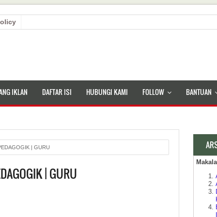
olicy
ANG IKLAN
DAFTAR ISI
HUBUNGI KAMI
FOLLOW
BANTUAN
AR
PEDAGOGIK | GURU
Makal
DAGOGIK | GURU