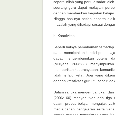
seperti inilah yang perlu disadari o
seorang guru dapat melayani perbe
dengan memberikan kegiatan belajar 
Hingga hasilnya setiap peserta did
masalah yang dihadapi sesuai denga
b. Kreativitas
Seperti halnya pemahaman terhadap t
dapat menciptakan kondisi pembelaj
dapat mengembangkan potensi dan 
(Mulyana 2008:88) menyimpulkan
memberikan kepercayaaan, komunika
tidak terlalu ketat. Apa yang dik
dengan kreativitas guru itu sendiri
Dalam rangka mengembangkan dan men
(2006:160) menyebutkan ada tiga 
dalam proses belajar mengajar, ya
media/bahan pengajaran serta varias
contoh metode pengajaran yang kin