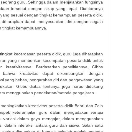
leh seorang guru. Sehingga dalam menjalankan fungsinya
daan tersebut dengan sikap yang tepat. Diantaranya
yang sesuai dengan tingkat kemampuan peserta didik.
ik diharapkan dapat menyesuaikan diri dengan segala
n tingkat kemampuannya.
ingkat kecerdasan peserta didik, guru juga diharapkan
aran yang memberikan kesempatan peserta didik untuk
kreativitasnya. Berdasarkan penelitiannya, Gibbs
 bahwa kreativitas dapat dikembangkan dengan
si yang bebas, pengarahan diri dan pengawasan yang
emukakan Gibbs diatas tentunya juga harus didukung
 dalam menggunakan pendekatan/metode pengajaran.
Makala
ingkatkan kreativitas peserta didik Bahri dan Zain
aspek keterampilan guru dalam mengadakan variasi
itu variasi dalam gaya mengajar, dalam menggunakan
i dalam interaksi antara guru dan siswa. Salah satu
i sering digunakan di banyak sekolah adalah metode