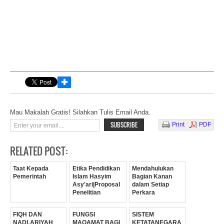
✚
Mau Makalah Gratis! Silahkan Tulis Email Anda.
Print
PDF
RELATED POST:
Taat Kepada
Etika Pendidikan
Mendahulukan
Pemerintah
Islam Hasyim
Bagian Kanan
Asy'ari|Proposal
dalam Setiap
Penelitian
Perkara
FIQH DAN
FUNGSI
SISTEM
NADLARIYAH
MAQAMAT BAGI
KETATANEGARA