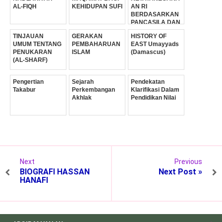
AL-FIQH
KEHIDUPAN SUFI
AN RI
BERDASARKAN
PANCASILA DAN
UUD 1945
TINJAUAN
GERAKAN
HISTORY OF
UMUM TENTANG
PEMBAHARUAN
EAST Umayyads
PENUKARAN
ISLAM
(Damascus)
(AL-SHARF)
Pengertian
Sejarah
Pendekatan
Takabur
Perkembangan
Klarifikasi Dalam
Akhlak
Pendidikan Nilai
Next
Previous
BIOGRAFI HASSAN
Next Post »
HANAFI