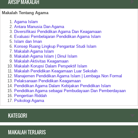
ARSIP MAKALAH
Makalah Tentang Agama
Agama Islam
Antara Manusia Dan Agama
Diversifikasi Pendidikan Agama Dan Keagamaan
Evaluasi Pembelajaran Pendidikan Agama Islam
Islam dan Iman
Konsep Ruang Lingkup Pengantar Studi Islam
Makalah Agama Islam
Makalah Agama Islam | Dinul Islam
Makalah Aktivitas Keagamaan
Makalah Korupsi Dalam Perspektif Islam
Makalah Pendidikan Keagamaan Luar Sekolah
Manajemen Pendidikan Agama Islam | Lembaga Non Formal
Pelaksanaan Pendidikan Keagamaan
Pendidikan Agama Dalam Kebijakan Pendidikan Islam
Pendidikan Agama sebagai Pembudayaan Dan Pemberdayaan
Pengertian Riddah
Psikologi Agama
Relasi Negara | Agama dan Pendidikan
Ruang Lingkup Pengantar Studi Agama Islam
KATEGORI
Makalah Tentang Pendidikan
MAKALAH TERLARIS
Akar Historis Dualisme Dalam Sistem Pendidikan di Indonesia