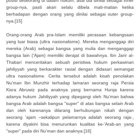
posisi seseorang di dalam hukum, asal dia dinilai sebagai inner
group-nya, pasti akan selalu dibela mati-matian ketika
berhadapan dengan orang yang dinilai sebagai outer group-
nya.[15]
Orang-orang Arab pra-Islam memiliki perasaan kebangsaan
yang luar biasa (ultra nasionalisme). Mereka menganggap diri
mereka (Arab) sebagai bangsa yang mulia dan menganggap
bangsa lain ('Ajam) memiliki derajat di bawahnya. Ibn Jarir al-
Thabari menceritakan sebuah peristiwa hukum perkawinan
jahiliyyah yang berkarakter rasial dengan didasari semangat
ultra nasionalisme. Cerita tersebut adalah kisah penolakan
Nu'man Ibn Munzhir terhadap lamaran seorang raja Persia
Kisra Abruwiz pada anaknya yang bernama Hurqa karena
adanya hukum Jahiliyyah yang dipegangi oleh Nu'man bahwa
bangsa Arab adalah bangsa "super" di atas bangsa selain Arab
dan oleh karenanya dilarang berhubungan nikah dengan
seorang 'ajam –sekalipun pelamarnya adalah seorang raja-,
karena diyakini bisa menurunkan kualitas ke-'Arab-an yang
"super" pada diri Nu'man dan anaknya.[16]