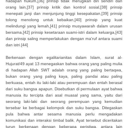
hadapan hukum,[36] prinsip tidak merugikan diri sendiri dan
orang lain,[37] prinsip kritik dan kontrol sosial,[38] prinsip
menepati janji dan menjunjung tinggi kesepakatan,[39] prinsip
tolong menolong untuk kebaikan,[40] prinsip yang kuat
melindungi yang lemah,[41] prinsip musyawarah dalam urusan
bersama,[42] prinsip kesetaraan suami-istri dalam keluarga,[43]
dan prinsip saling memperlakukan dengan ma'ruf antara suami
dan istri.[44]
Berkenaan dengan egalitarianitas dalam Islam, surat al-
Hujurat/49 ayat 13 menegaskan bahwa orang yang paling mulia
di hadapan Allah SWT adalah orang yang paling bertaqwa,
bukan orang yang paling kaya, paling pandai atau paling
berkuasa, entah itu laki-laki atau perempuan dan entah berasal
dari suku bangsa apapun. Disebutkan di permulaan ayat bahwa
manusia itu tercipta dari asal muasal yang sama, yaitu dari
seorang laki-laki dan seorang perempuan yang kemudian
tersebar ke berbagai kelompok dan suku bangsa. Ditegaskan
pula bahwa antar sesama manusia perlu mengadakan
komunikasi dan interaksi timbal balik. Ayat tersebut diceritakan
turun berkenaan dengan beberapa peristiwa, antara lain