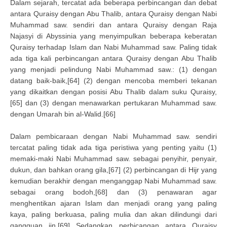
Dalam sejarah, tercatat ada beberapa perbincangan dan debat
antara Quraisy dengan Abu Thalib, antara Quraisy dengan Nabi
Muhammad saw. sendiri dan antara Quraisy dengan Raja
Najasyi di Abyssinia yang menyimpulkan beberapa keberatan
Quraisy terhadap Islam dan Nabi Muhammad saw. Paling tidak
ada tiga kali perbincangan antara Quraisy dengan Abu Thalib
yang menjadi pelindung Nabi Muhammad saw.: (1) dengan
datang baik-baik,[64] (2) dengan mencoba memberi tekanan
yang dikaitkan dengan posisi Abu Thalib dalam suku Quraisy,
[65] dan (3) dengan menawarkan pertukaran Muhammad saw.
dengan Umarah bin al-Walid.[66]
Dalam pembicaraan dengan Nabi Muhammad saw. sendiri
tercatat paling tidak ada tiga peristiwa yang penting yaitu (1)
memaki-maki Nabi Muhammad saw. sebagai penyihir, penyair,
dukun, dan bahkan orang gila,[67] (2) perbincangan di Hijr yang
kemudian berakhir dengan menganggap Nabi Muhammad saw.
sebagai orang bodoh,[68] dan (3) penawaran agar
menghentikan ajaran Islam dan menjadi orang yang paling
kaya, paling berkuasa, paling mulia dan akan dilindungi dari
gangguan jin.[69] Sedangkan perbicangan antara Quraisy