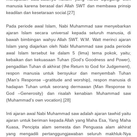
manusia karena berasal dari Allah SWT dan membawa prinsip
keadilan dan kesetaraan social.[27]
Pada periode awal Islam, Nabi Muhammad saw menyebarkan
ajaran Islam secara universal kepada seluruh manusia, di
bawah bimbingan wahyu Allah SWT. W.M. Watt merinci ajaran
Islam yang diajarkan oleh Nabi Muhammad saw pada periode
awal Islam tersebut ke dalam 5 (lima) tema pokok, yaitu;
kebaikan dan kekuasaan Tuhan (God's Goodness and Power),
pengadilan Tuhan di akhirat (the Return to God for Judgement),
respon manusia untuk bersyukur dan menyembah Tuhan
(Man's Response –gratitude and worship), respon manusia di
hadapan Tuhan untuk seorang dermawan (Man Response to
God –Generosity) dan risalah kenabian Muhammad saw
(Muhammad's own vocation).[28]
Inti ajaran awal Nabi Muhammad saw adalah ajaran tawhid yaitu
ajaran untuk beriman kepada Allah yang Maha Esa, Yang Maha
Kuasa, Pencipta alam semesta dan Penguasa alam akhirat
yang mengadili pertanggungjawaban seluruh makhluk-Nya