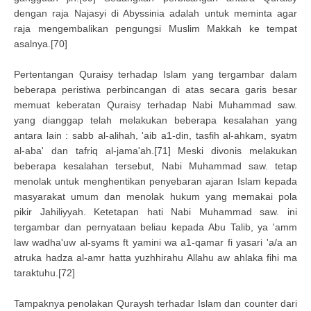
dengan raja Najasyi di Abyssinia adalah untuk meminta agar
raja mengembalikan pengungsi Muslim Makkah ke tempat
asalnya.[70]
Pertentangan Quraisy terhadap Islam yang tergambar dalam
beberapa peristiwa perbincangan di atas secara garis besar
memuat keberatan Quraisy terhadap Nabi Muhammad saw.
yang dianggap telah melakukan beberapa kesalahan yang
antara lain : sabb al-alihah, 'aib a1-din, tasfih al-ahkam, syatm
al-aba' dan tafriq al-jama'ah.[71] Meski divonis melakukan
beberapa kesalahan tersebut, Nabi Muhammad saw. tetap
menolak untuk menghentikan penyebaran ajaran Islam kepada
masyarakat umum dan menolak hukum yang memakai pola
pikir Jahiliyyah. Ketetapan hati Nabi Muhammad saw. ini
tergambar dan pernyataan beliau kepada Abu Talib, ya 'amm
law wadha'uw al-syams ft yamini wa a1-qamar fi yasari 'a/a an
atruka hadza al-amr hatta yuzhhirahu Allahu aw ahlaka fihi ma
taraktuhu.[72]
Tampaknya penolakan Quraysh terhadar Islam dan counter dari