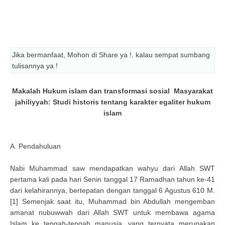
Jika bermanfaat, Mohon di Share ya !. kalau sempat sumbang
tulisannya ya !
Makalah Hukum islam dan transformasi sosial Masyarakat
jahiliyyah: Studi historis tentang karakter egaliter hukum
islam
A. Pendahuluan
Nabi Muhammad saw mendapatkan wahyu dari Allah SWT
pertama kali pada hari Senin tanggal 17 Ramadhan tahun ke-41
dari kelahirannya, bertepatan dengan tanggal 6 Agustus 610 M.
[1] Semenjak saat itu, Muhammad bin Abdullah mengemban
amanat nubuwwah dari Allah SWT untuk membawa agama
Islam ke tengah-tengah manusia, yang ternyata merupakan