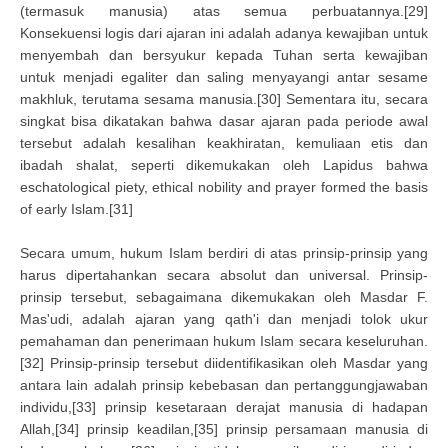
(termasuk manusia) atas semua perbuatannya.[29]
Konsekuensi logis dari ajaran ini adalah adanya kewajiban untuk
menyembah dan bersyukur kepada Tuhan serta kewajiban
untuk menjadi egaliter dan saling menyayangi antar sesame
makhluk, terutama sesama manusia.[30] Sementara itu, secara
singkat bisa dikatakan bahwa dasar ajaran pada periode awal
tersebut adalah kesalihan keakhiratan, kemuliaan etis dan
ibadah shalat, seperti dikemukakan oleh Lapidus bahwa
eschatological piety, ethical nobility and prayer formed the basis
of early Islam.[31]
Secara umum, hukum Islam berdiri di atas prinsip-prinsip yang
harus dipertahankan secara absolut dan universal. Prinsip-
prinsip tersebut, sebagaimana dikemukakan oleh Masdar F.
Mas'udi, adalah ajaran yang qath'i dan menjadi tolok ukur
pemahaman dan penerimaan hukum Islam secara keseluruhan.
[32] Prinsip-prinsip tersebut diidentifikasikan oleh Masdar yang
antara lain adalah prinsip kebebasan dan pertanggungjawaban
individu,[33] prinsip kesetaraan derajat manusia di hadapan
Allah,[34] prinsip keadilan,[35] prinsip persamaan manusia di