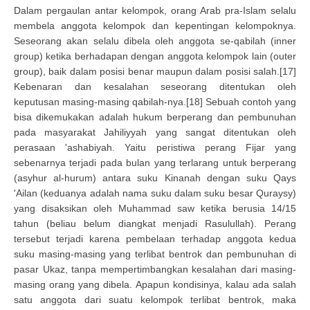
Dalam pergaulan antar kelompok, orang Arab pra-Islam selalu
membela anggota kelompok dan kepentingan kelompoknya.
Seseorang akan selalu dibela oleh anggota se-qabilah (inner
group) ketika berhadapan dengan anggota kelompok lain (outer
group), baik dalam posisi benar maupun dalam posisi salah.[17]
Kebenaran dan kesalahan seseorang ditentukan oleh
keputusan masing-masing qabilah-nya.[18] Sebuah contoh yang
bisa dikemukakan adalah hukum berperang dan pembunuhan
pada masyarakat Jahiliyyah yang sangat ditentukan oleh
perasaan 'ashabiyah. Yaitu peristiwa perang Fijar yang
sebenarnya terjadi pada bulan yang terlarang untuk berperang
(asyhur al-hurum) antara suku Kinanah dengan suku Qays
'Ailan (keduanya adalah nama suku dalam suku besar Quraysy)
yang disaksikan oleh Muhammad saw ketika berusia 14/15
tahun (beliau belum diangkat menjadi Rasulullah). Perang
tersebut terjadi karena pembelaan terhadap anggota kedua
suku masing-masing yang terlibat bentrok dan pembunuhan di
pasar Ukaz, tanpa mempertimbangkan kesalahan dari masing-
masing orang yang dibela. Apapun kondisinya, kalau ada salah
satu anggota dari suatu kelompok terlibat bentrok, maka