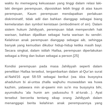
waktu itu memegang kekuasaan yang tinggi dalam relasi laki-
laki dengan perempuan, diposisikan lebih tinggi di atas kaum
perempuan, Kaum perempuan mendapatkan perlakuan
diskriminatif, tidak adil dan bahkan dianggap sebagai biang
kemelaratan dan symbol kenistaan (embodiment of sin). Dalam
sistem hukum Jahiliyyah, perempuan tidak memperoleh hak
warisan, bahkan dijadikan sebagai harta warisan itu sendiri.
Kelahiran anak perempuan dianggap sebagai aib, sehingga
banyak yang kemudian dikubur hidup-hidup ketika masih bayi.
Secara singkat, dalam istilah Haifaa, perempuan diperlakukan
sebagai a thing dan bukan sebagai a person.[25]
Kondisi perempuan pada masa Jahiliyyah seperti dalam
penelitian Haifaa tersebut, tergambarkan dalam al-Qur'an surat
al-Nahl/16 ayat 58-59 sebagai berikut (wa idza busysyira
ahaduhum bi al-untsa zhalla wajhuhu muswaddan wa huwa
kazhim, yatawara min al-qawmi min su'in ma busysyira bihi,
ayumsikuhu 'ala hunin am yadussuhu fi al-turab…). Ayat
tersebut bercerita tentang sikap orang Jahiliyyah dalam
menanggapi berita kelahiran anak perempuannya yang