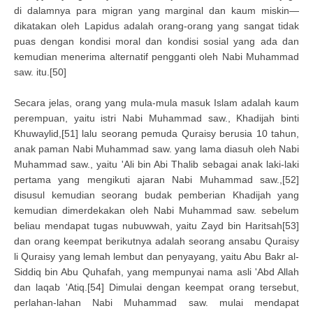
di dalamnya para migran yang marginal dan kaum miskin—
dikatakan oleh Lapidus adalah orang-orang yang sangat tidak
puas dengan kondisi moral dan kondisi sosial yang ada dan
kemudian menerima alternatif pengganti oleh Nabi Muhammad
saw. itu.[50]
Secara jelas, orang yang mula-mula masuk Islam adalah kaum
perempuan, yaitu istri Nabi Muhammad saw., Khadijah binti
Khuwaylid,[51] lalu seorang pemuda Quraisy berusia 10 tahun,
anak paman Nabi Muhammad saw. yang lama diasuh oleh Nabi
Muhammad saw., yaitu 'Ali bin Abi Thalib sebagai anak laki-laki
pertama yang mengikuti ajaran Nabi Muhammad saw.,[52]
disusul kemudian seorang budak pemberian Khadijah yang
kemudian dimerdekakan oleh Nabi Muhammad saw. sebelum
beliau mendapat tugas nubuwwah, yaitu Zayd bin Haritsah[53]
dan orang keempat berikutnya adalah seorang ansabu Quraisy
li Quraisy yang lemah lembut dan penyayang, yaitu Abu Bakr al-
Siddiq bin Abu Quhafah, yang mempunyai nama asli 'Abd Allah
dan laqab 'Atiq.[54] Dimulai dengan keempat orang tersebut,
perlahan-lahan Nabi Muhammad saw. mulai mendapat