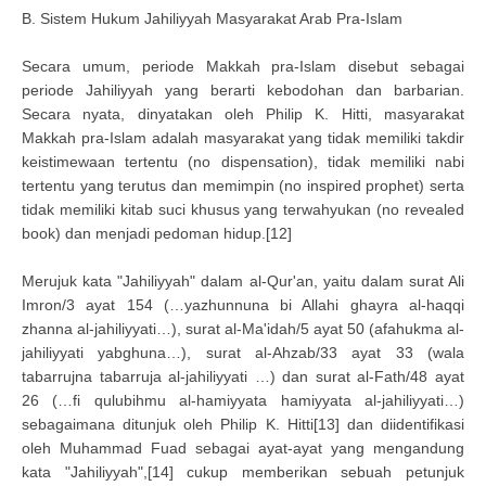
B. Sistem Hukum Jahiliyyah Masyarakat Arab Pra-Islam
Secara umum, periode Makkah pra-Islam disebut sebagai
periode Jahiliyyah yang berarti kebodohan dan barbarian.
Secara nyata, dinyatakan oleh Philip K. Hitti, masyarakat
Makkah pra-Islam adalah masyarakat yang tidak memiliki takdir
keistimewaan tertentu (no dispensation), tidak memiliki nabi
tertentu yang terutus dan memimpin (no inspired prophet) serta
tidak memiliki kitab suci khusus yang terwahyukan (no revealed
book) dan menjadi pedoman hidup.[12]
Merujuk kata "Jahiliyyah" dalam al-Qur'an, yaitu dalam surat Ali
Imron/3 ayat 154 (…yazhunnuna bi Allahi ghayra al-haqqi
zhanna al-jahiliyyati…), surat al-Ma'idah/5 ayat 50 (afahukma al-
jahiliyyati yabghuna…), surat al-Ahzab/33 ayat 33 (wala
tabarrujna tabarruja al-jahiliyyati …) dan surat al-Fath/48 ayat
26 (…fi qulubihmu al-hamiyyata hamiyyata al-jahiliyyati…)
sebagaimana ditunjuk oleh Philip K. Hitti[13] dan diidentifikasi
oleh Muhammad Fuad sebagai ayat-ayat yang mengandung
kata "Jahiliyyah",[14] cukup memberikan sebuah petunjuk