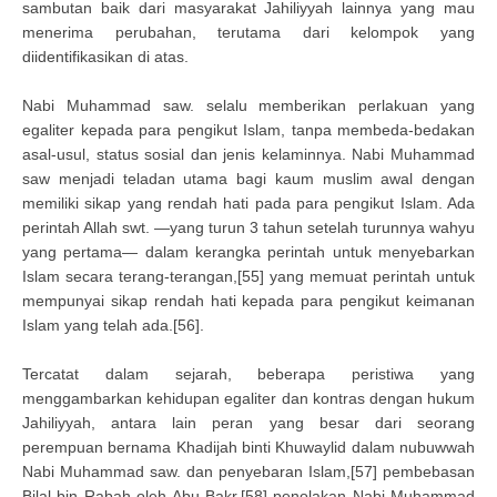
sambutan baik dari masyarakat Jahiliyyah lainnya yang mau
menerima perubahan, terutama dari kelompok yang
diidentifikasikan di atas.
Nabi Muhammad saw. selalu memberikan perlakuan yang
egaliter kepada para pengikut Islam, tanpa membeda-bedakan
asal-usul, status sosial dan jenis kelaminnya. Nabi Muhammad
saw menjadi teladan utama bagi kaum muslim awal dengan
memiliki sikap yang rendah hati pada para pengikut Islam. Ada
perintah Allah swt. —yang turun 3 tahun setelah turunnya wahyu
yang pertama— dalam kerangka perintah untuk menyebarkan
Islam secara terang-terangan,[55] yang memuat perintah untuk
mempunyai sikap rendah hati kepada para pengikut keimanan
Islam yang telah ada.[56].
Tercatat dalam sejarah, beberapa peristiwa yang
menggambarkan kehidupan egaliter dan kontras dengan hukum
Jahiliyyah, antara lain peran yang besar dari seorang
perempuan bernama Khadijah binti Khuwaylid dalam nubuwwah
Nabi Muhammad saw. dan penyebaran Islam,[57] pembebasan
Bilal bin Rabah oleh Abu Bakr,[58] penolakan Nabi Muhammad