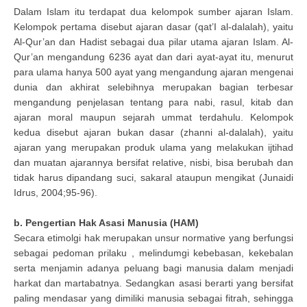
Dalam Islam itu terdapat dua kelompok sumber ajaran Islam.
Kelompok pertama disebut ajaran dasar (qat’I al-dalalah), yaitu
Al-Qur’an dan Hadist sebagai dua pilar utama ajaran Islam. Al-
Qur’an mengandung 6236 ayat dan dari ayat-ayat itu, menurut
para ulama hanya 500 ayat yang mengandung ajaran mengenai
dunia dan akhirat selebihnya merupakan bagian terbesar
mengandung penjelasan tentang para nabi, rasul, kitab dan
ajaran moral maupun sejarah ummat terdahulu. Kelompok
kedua disebut ajaran bukan dasar (zhanni al-dalalah), yaitu
ajaran yang merupakan produk ulama yang melakukan ijtihad
dan muatan ajarannya bersifat relative, nisbi, bisa berubah dan
tidak harus dipandang suci, sakaral ataupun mengikat (Junaidi
Idrus, 2004;95-96).
b. Pengertian Hak Asasi Manusia (HAM)
Secara etimolgi hak merupakan unsur normative yang berfungsi
sebagai pedoman prilaku , melindumgi kebebasan, kekebalan
serta menjamin adanya peluang bagi manusia dalam menjadi
harkat dan martabatnya. Sedangkan asasi berarti yang bersifat
paling mendasar yang dimiliki manusia sebagai fitrah, sehingga