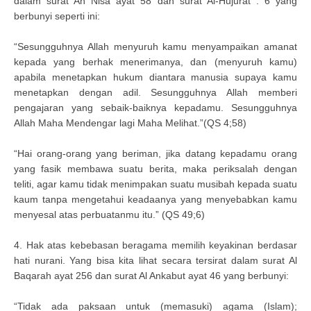
dalam surat An Nisa ayat 58 dan surat Al-Hujurat : 6 yang
berbunyi seperti ini:
“Sesungguhnya Allah menyuruh kamu menyampaikan amanat
kepada yang berhak menerimanya, dan (menyuruh kamu)
apabila menetapkan hukum diantara manusia supaya kamu
menetapkan dengan adil. Sesungguhnya Allah memberi
pengajaran yang sebaik-baiknya kepadamu. Sesungguhnya
Allah Maha Mendengar lagi Maha Melihat.”(QS 4;58)
“Hai orang-orang yang beriman, jika datang kepadamu orang
yang fasik membawa suatu berita, maka periksalah dengan
teliti, agar kamu tidak menimpakan suatu musibah kepada suatu
kaum tanpa mengetahui keadaanya yang menyebabkan kamu
menyesal atas perbuatanmu itu.” (QS 49;6)
4. Hak atas kebebasan beragama memilih keyakinan berdasar
hati nurani. Yang bisa kita lihat secara tersirat dalam surat Al
Baqarah ayat 256 dan surat Al Ankabut ayat 46 yang berbunyi:
“Tidak ada paksaan untuk (memasuki) agama (Islam);