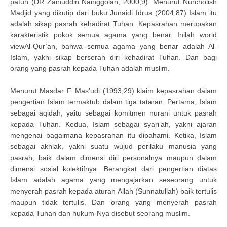
patuh (DR Zainuddin Nainggolan, 2000;9). Menurut Nurcholish
Madjid yang dikutip dari buku Junaidi Idrus (2004;87) Islam itu
adalah sikap pasrah kehadirat Tuhan. Kepasrahan merupakan
karakteristik pokok semua agama yang benar. Inilah world
viewAl-Qur’an, bahwa semua agama yang benar adalah Al-
Islam, yakni sikap berserah diri kehadirat Tuhan. Dan bagi
orang yang pasrah kepada Tuhan adalah muslim.
Menurut Masdar F. Mas’udi (1993;29) klaim kepasrahan dalam
pengertian Islam termaktub dalam tiga tataran. Pertama, Islam
sebagai aqidah, yaitu sebagai komitmen nurani untuk pasrah
kepada Tuhan. Kedua, Islam sebagai syari’ah, yakni ajaran
mengenai bagaimana kepasrahan itu dipahami. Ketika, Islam
sebagai akhlak, yakni suatu wujud perilaku manusia yang
pasrah, baik dalam dimensi diri personalnya maupun dalam
dimensi sosial kolektifnya. Berangkat dari pengertian diatas
Islam adalah agama yang mengajarkan seseorang untuk
menyerah pasrah kepada aturan Allah (Sunnatullah) baik tertulis
maupun tidak tertulis. Dan orang yang menyerah pasrah
kepada Tuhan dan hukum-Nya disebut seorang muslim.