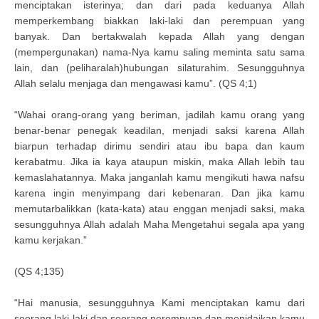
menciptakan isterinya; dan dari pada keduanya Allah
memperkembang biakkan laki-laki dan perempuan yang
banyak. Dan bertakwalah kepada Allah yang dengan
(mempergunakan) nama-Nya kamu saling meminta satu sama
lain, dan (peliharalah)hubungan silaturahim. Sesungguhnya
Allah selalu menjaga dan mengawasi kamu”. (QS 4;1)
“Wahai orang-orang yang beriman, jadilah kamu orang yang
benar-benar penegak keadilan, menjadi saksi karena Allah
biarpun terhadap dirimu sendiri atau ibu bapa dan kaum
kerabatmu. Jika ia kaya ataupun miskin, maka Allah lebih tau
kemaslahatannya. Maka janganlah kamu mengikuti hawa nafsu
karena ingin menyimpang dari kebenaran. Dan jika kamu
memutarbalikkan (kata-kata) atau enggan menjadi saksi, maka
sesungguhnya Allah adalah Maha Mengetahui segala apa yang
kamu kerjakan.”
(QS 4;135)
“Hai manusia, sesungguhnya Kami menciptakan kamu dari
seorang laki-laki dan seorang perempuan dan menjdaikan kamu