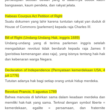
bangsawan, kaum pendeta, dan rakyat jelata.
Habeas Courpus Act Petition of Right
Suatu dokumen yang lahir karena tuntutan rakyat yan duduk di
House of Commons (parlemen) kepada raja Charles III.
Bill of Right (Undang-Undang Hak, inggris 1689)
Undang-undang yang di terima parlemen inggris setelah
mengadakan revolusi tidak berdarah kepada raja James II
(peristiwa kemenangan atas raja), yang isisnya tentang hak-hak
dan kebenaran warga Negara.
Declaration of Independence (Pernyataan kemerdekaan USA, 4
juli 1776)
Tututan adanya hak bagi setiap orang untuk hidup merdeka.
Revolusi Prancis, 5 agustus 1789
Bahwa manusia di lahirkan sama dalam keadaan merdeka dan
memiliki hak-hak yang sama. Terknal dengan symbol liberte =
kemerdekaan, egalite = persamaan, dan fraternite