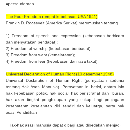
=persaudaraan.
The Four Freedom (empat kebebasan USA 1941)
Frankin D. Roosevelt (Amerika Serikat) merumuskan tentang
1) Freedom of speech and expression (kebebasan berbicara
dan menyatakan pendapat);
2) Freedom of worship (kebebasan beribadat);
3) Freedom from want (kemelaratan);
4) Freedom from fear (kebebasan dari rasa takut).
Universal Declaration of Human Right (10 desember 1948)
Universal Declaration of Human Right (pernyataan sedunia
tentang Hak Asasi Manusia). Pernyataan ini berisi, antara lain
hak kebebasan politik, hak social, hak beristirahat dan liburan,
hak akan tingkat penghidupan yang cukup bagi penjagaan
kesehatanm keselamtan diri sendiri dan keluarga, serta hak
asasi Pendidikan
Hak-hak asasi manusia dapat dibagi atau dibedakan menjadi: