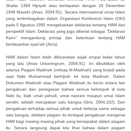
Shafar 1369 Hijriyah atau bertepatan dengan 10 Desember
1948 Masehi (Anas, 2004;91). Secara internasional umat Islam
yang terlembagakan dalam Organisasi Konferensi Islam (OKI)
pada 5 Agustus 1990 mengeluarkan deklarasi tentang HAM dari
perspektif Islam. Deklarasi yang juga dikenal sebagai “Deklarasi
Kairo” mengandung prinsip dan ketentuan tentang HAM
berdasarkan syari’ah (Azra).
HAM dalam Islam telah dibicarakan sejak empat belas tahun
yang lalu (Anas Urbaningrum, 2004;91). Ini dibuktikan oleh
adanya Piagam Madinah (mitsaq Al-Madinah) yang terjadi pada
saat Nabi Muhammad berhijrah ke kota Madinah. Dalam
Dokumen Madinah atau Piagam Madinah itu berisi antara lain
pengakuan dan penegasan bahwa semua kelompok di kota
Nabi itu, baik umat yahudi, umat nasrani maupun umat Islam
sendiri, adalah merupakan satu bangsa (Idris, 2004;102). Dari
pengakuan terhadap semua pihak untuk bekerja sama sebagai
satu bangsa, didalam piagam itu terdapat pengakuan mengenai
HAM bagi masing-masing pihak yang bersepakat dalam piagam
itu. Secara langsung dapat kita lihat bahwa dalam piagam