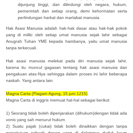
dijunjung tinggi, dan dilindungi oleh negara, hukum,
pemerintah dan setiap orang, demi kehormatan serta
perlindungan harkat dan martabat manusia.
Hak Asasi Manusia adalah hak-hak dasar atau hak-hak pokok
yang di miliki oleh setiap umat manusia sejak lahir sebagai
Anugrah Tuhan YME kepada hambanya, yaitu umat manusia
tanpa terkecuali.
Hak asasi manusia melekat pada diri manusia sejak lahir,
karena itu muncul gagasan tentang hak asasi manusia dan
pengakuan atas-Nya sehingga dalam proses ini lahir beberapa
naskah. Yang antara lain:
Magna Carta (Piagam Agung, 15 juni 1215)
Magna Carta di inggris memuat hal-hal sebagai berikut:
1) Seorang tidak boleh dipenjarakan (dihukum)dengan tidak ada
vonis yang sah menurut hukum.
2) Suatu pajak (cukai) tidak boleh dinaikkan dengan tanpa
persetujuan sebuah dewan yang di dalamnya duduk kaum