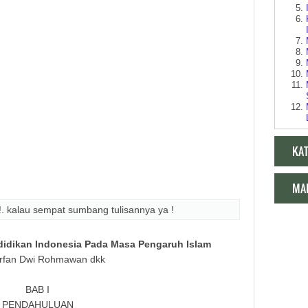
KA
MA
!. kalau sempat sumbang tulisannya ya !
idikan Indonesia Pada Masa Pengaruh Islam
Irfan Dwi Rohmawan dkk
Makala
BAB I
PENDAHULUAN