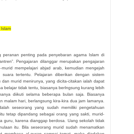
 Islam
 peranan penting pada penyebaran agama Islam di
antren”. Pengajaran dilanggar merupakan pengajaran
-murid mempelajari abjad arab, kemudian mengejah
 suara tertentu. Pelajaran diberikan dengan sistem
dan murid menirunya, yang dicita-citakan ialah dapat
belajar tidak tentu, biasanya berlngsung kurang lebih
hanya diikuti selama beberapa bulan saja. Biasanya
an malam hari, berlangsung kira-kira dua jam lamanya.
dalah seseorang yang sudah memiliki pengetahuan
u tetap dipandang sebagai orang yang sakti, murid-
 guru, karena dianggap berdosa. Uang sekolah tidak
mulaan itu. Bila seseorang murid sudah menamatkan
pat membaca al-quran sampai tamat, maka diadakan