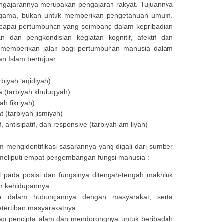
engajarannya merupakan pengajaran rakyat. Tujuannya
agama, bukan untuk memberikan pengetahuan umum.
ncapai pertumbuhan yang seimbang dalam kepribadian
an dan pengkondisian kegiatan kognitif, afektif dan
an memberikan jalan bagi pertumbuhan manusia dalam
an Islam bertujuan:
biyah ‘aqidiyah)
 (tarbiyah khuluqiyah)
ah fikriyah)
 (tarbiyah jismiyah)
, antisipatif, dan responsive (tarbiyah am liyah)
 mengidentifikasi sasarannya yang digali dari sumber
, meliputi empat pengembangan fungsi manusia :
l pada posisi dan fungsinya ditengah-tengah makhluk
am kehidupannya.
a dalam hubungannya dengan masyarakat, serta
tertiban masyarakatnya.
ap pencipta alam dan mendorongnya untuk beribadah