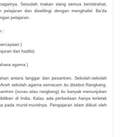
bagainya. Sesudah makan siang semua beristirahat,
 pelajaran dan diselilingi dengan menghafal. Ba’da
engan pelajaran.
h :
percayaan )
 quran dan hadits)
bahasa agama )
ahan antara langgar dan pesantren. Sekolah-sekolah
i Aceh sekolah agama semacam itu disebut Rangkang.
esantren (surau atau rangkang) itu banyak menunjukan
dikan di India. Kalau ada perbedaan hanya terletak
 pada murid-muridnya. Pengajaran islam diikuti oleh
Makala