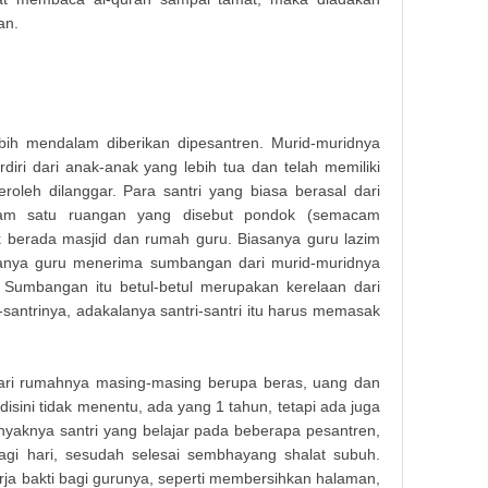
an.
ebih mendalam diberikan dipesantren. Murid-muridnya
iri dari anak-anak yang lebih tua dan telah memiliki
oleh dilanggar. Para santri yang biasa berasal dari
alam satu ruangan yang disebut pondok (semacam
 berada masjid dan rumah guru. Biasanya guru lazim
alanya guru menerima sumbangan dari murid-muridnya
umbangan itu betul-betul merupakan kerelaan dari
-santrinya, adakalanya santri-santri itu harus memasak
ri rumahnya masing-masing berupa beras, uang dan
disini tidak menentu, ada yang 1 tahun, tetapi ada juga
nyaknya santri yang belajar pada beberapa pesantren,
Makala
agi hari, sesudah selesai sembhayang shalat subuh.
rja bakti bagi gurunya, seperti membersihkan halaman,