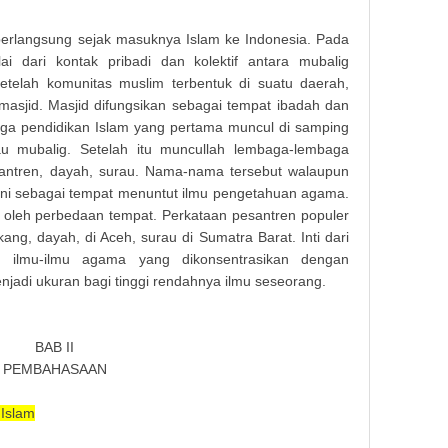
 berlangsung sejak masuknya Islam ke Indonesia. Pada
ai dari kontak pribadi dan kolektif antara mubalig
setelah komunitas muslim terbentuk di suatu daerah,
sjid. Masjid difungsikan sebagai tempat ibadah dan
ga pendidikan Islam yang pertama muncul di samping
 mubalig. Setelah itu muncullah lembaga-lembaga
esantren, dayah, surau. Nama-nama tersebut walaupun
kni sebagai tempat menuntut ilmu pengetahuan agama.
oleh perbedaan tempat. Perkataan pesantren populer
ang, dayah, di Aceh, surau di Sumatra Barat. Inti dari
ah ilmu-ilmu agama yang dikonsentrasikan dengan
njadi ukuran bagi tinggi rendahnya ilmu seseorang.
BAB II
PEMBAHASAAN
 Islam