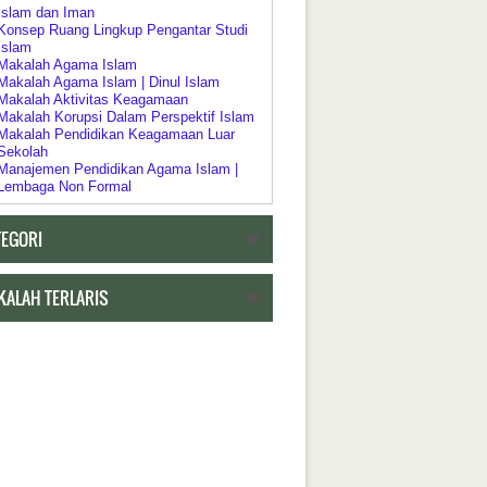
Islam dan Iman
Konsep Ruang Lingkup Pengantar Studi
Islam
Makalah Agama Islam
Makalah Agama Islam | Dinul Islam
Makalah Aktivitas Keagamaan
Makalah Korupsi Dalam Perspektif Islam
Makalah Pendidikan Keagamaan Luar
Sekolah
Manajemen Pendidikan Agama Islam |
Lembaga Non Formal
Pelaksanaan Pendidikan Keagamaan
Pendidikan Agama Dalam Kebijakan
TEGORI
Pendidikan Islam
Pendidikan Agama sebagai Pembudayaan
Dan Pemberdayaan
Pengertian Riddah
KALAH TERLARIS
Psikologi Agama
Relasi Negara | Agama dan Pendidikan
Ruang Lingkup Pengantar Studi Agama
Islam
h Tentang Pendidikan
Akar Historis Dualisme Dalam Sistem
Pendidikan di Indonesia
Akreditasi Program Studi Pada Program