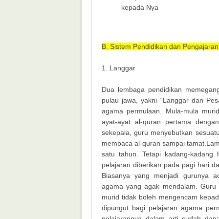
kepada Nya
B. Sistem Pendidikan dan Pengajaran
1. Langgar
Dua lembaga pendidikan memegang
pulau jawa, yakni “Langgar dan Pes
agama permulaan. Mula-mula murid
ayat-ayat al-quran pertama dengan
sekepala, guru menyebutkan sesuatu 
membaca al-quran sampai tamat.Lama 
satu tahun. Tetapi kadang-kadang 
pelajaran diberikan pada pagi hari d
Biasanya yang menjadi gurunya a
agama yang agak mendalam. Guru it
murid tidak boleh mengencam kepada
dipungut bagi pelajaran agama per
pelajarannya dalam arti sudah da