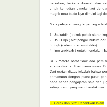
berkebun, berkerja disawah dan se
untuk kemudian dimulai lagi dengan
magrib atau ba’da isya dimulai lagi d
Mata pelajaran yang terpenting adala
1. Usuluddin ( pokok-pokok ajaran ke
2. Usul Fiqh ( alat pengali hukum dari
3. Fiqh (cabang dari usuluddin)
4. Ilmu arobiyah ( untuk mendalami 
Di Sumatera barat tidak ada pemis
agama disana diberi nama surau. D
Dari uraian diatas jelaslah bahwa p
persamaan dengan pusat-pusat pendi
pada bahan pengajaran saja dan juga
setiap orang yang menghendakinya.
C. Corak dan Sifat Pendidikan Islam