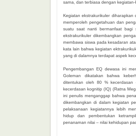
sama, dan terbiasa dengan kegiatan-k
Kegiatan ekstrakurikuler diharapkan
memperoleh pengetahuan dan penga
suatu saat nanti bermanfaat bagi 
ekstrakurikuler dikembangkan peng
membawa siswa pada kesadaran atas
kata lain bahwa kegiatan ektrakurik
yang di dalamnya terdapat aspek kece
Pengembangan EQ dewasa ini menjad
Goleman dikatakan bahwa keberh
ditentukan oleh 80 % kecerdasan 
kecerdasan kognitip (IQ) (Ratna Meg
ini penulis menganggap bahwa penana
dikembangkan di dalam kegiatan pem
pelaksanaan kegiatannya lebih m
hidup dan pembentukan ketrampi
penanaman nilai – nilai kehidupan pad