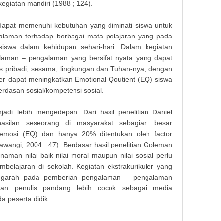
egiatan mandiri (1988 ; 124).
 dapat memenuhi kebutuhan yang diminati siswa untuk
laman terhadap berbagai mata pelajaran yang pada
siswa dalam kehidupan sehari-hari. Dalam kegiatan
alaman – pengalaman yang bersifat nyata yang dapat
 pribadi, sesama, lingkungan dan Tuhan-nya, dengan
uler dapat meningkatkan Emotional Qoutient (EQ) siswa
rdasan sosial/kompetensi sosial.
i lebih mengedepan. Dari hasil penelitian Daniel
asilan seseorang di masyarakat sebagian besar
emosi (EQ) dan hanya 20% ditentukan oleh factor
awangi, 2004 : 47). Berdasar hasil penelitian Goleman
man nilai baik nilai moral maupun nilai sosial perlu
belajaran di sekolah. Kegiatan ekstrakurikuler yang
Makala
engarah pada pemberian pengalaman – pengalaman
lan penulis pandang lebih cocok sebagai media
a peserta didik.