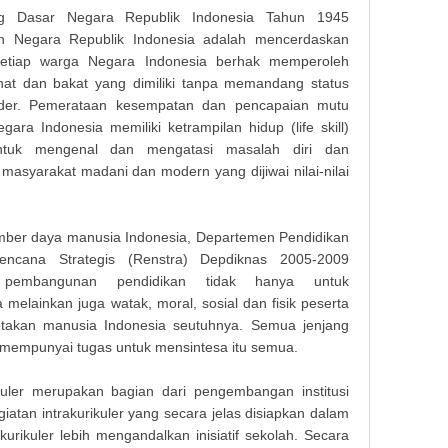
 Dasar Negara Republik Indonesia Tahun 1945
an Negara Republik Indonesia adalah mencerdaskan
setiap warga Negara Indonesia berhak memperoleh
nat dan bakat yang dimiliki tanpa memandang status
ender. Pemerataan kesempatan dan pencapaian mutu
a Indonesia memiliki ketrampilan hidup (life skill)
ntuk mengenal dan mengatasi masalah diri dan
asyarakat madani dan modern yang dijiwai nilai-nilai
ber daya manusia Indonesia, Departemen Pendidikan
encana Strategis (Renstra) Depdiknas 2005-2009
 pembangunan pendidikan tidak hanya untuk
melainkan juga watak, moral, sosial dan fisik peserta
iptakan manusia Indonesia seutuhnya. Semua jenjang
 mempunyai tugas untuk mensintesa itu semua.
uler merupakan bagian dari pengembangan institusi
iatan intrakurikuler yang secara jelas disiapkan dalam
kurikuler lebih mengandalkan inisiatif sekolah. Secara