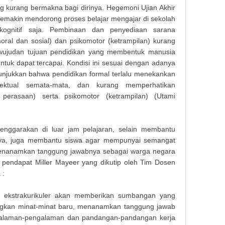
ng kurang bermakna bagi dirinya. Hegemoni Ujian Akhir
 semakin mendorong proses belajar mengajar di sekolah
 kognitif saja. Pembinaan dan penyediaan sarana
oral dan sosial) dan psikomotor (ketrampilan) kurang
rwujudan tujuan pendidikan yang membentuk manusia
tuk dapat tercapai. Kondisi ini sesuai dengan adanya
nunjukkan bahwa pendidikan formal terlalu menekankan
ektual semata-mata, dan kurang memperhatikan
perasaan) serta psikomotor (ketrampilan) (Utami
elenggarakan di luar jam pelajaran, selain membantu
ya, juga membantu siswa agar mempunyai semangat
a menanamkan tanggung jawabnya sebagai warga negara
n pendapat Miller Mayeer yang dikutip oleh Tim Dosen
 :
n ekstrakurikuler akan memberikan sumbangan yang
Makala
ngkan minat-minat baru, menanamkan tanggung jawab
galaman-pengalaman dan pandangan-pandangan kerja