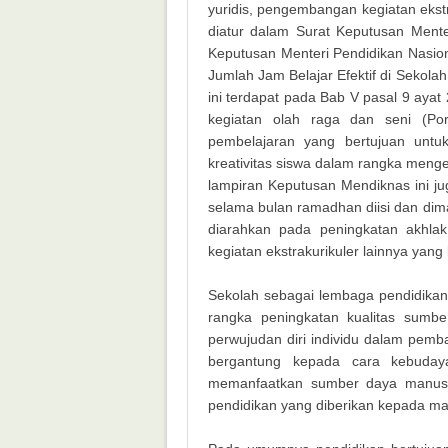
yuridis, pengembangan kegiatan ekst
diatur dalam Surat Keputusan Mente
Keputusan Menteri Pendidikan Nasion
Jumlah Jam Belajar Efektif di Sekola
ini terdapat pada Bab V pasal 9 aya
kegiatan olah raga dan seni (Pors
pembelajaran yang bertujuan untu
kreativitas siswa dalam rangka men
lampiran Keputusan Mendiknas ini j
selama bulan ramadhan diisi dan dim
diarahkan pada peningkatan akhl
kegiatan ekstrakurikuler lainnya yan
Sekolah sebagai lembaga pendidika
rangka peningkatan kualitas sumb
perwujudan diri individu dalam pe
bergantung kepada cara kebuday
memanfaatkan sumber daya manusia 
pendidikan yang diberikan kepada mas