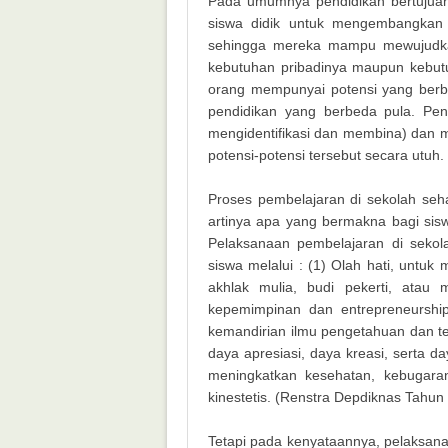
Pada umumnya pendidikan bertujua
siswa didik untuk mengembangkan 
sehingga mereka mampu mewujudkan
kebutuhan pribadinya maupun kebutu
orang mempunyai potensi yang ber
pendidikan yang berbeda pula. Pen
mengidentifikasi dan membina) dan
potensi-potensi tersebut secara utuh.
Proses pembelajaran di sekolah se
artinya apa yang bermakna bagi sisw
Pelaksanaan pembelajaran di sekol
siswa melalui : (1) Olah hati, unt
akhlak mulia, budi pekerti, atau
kepemimpinan dan entrepreneurshi
kemandirian ilmu pengetahuan dan tek
daya apresiasi, daya kreasi, serta d
meningkatkan kesehatan, kebugaran
kinestetis. (Renstra Depdiknas Tahun
Tetapi pada kenyataannya, pelaksana