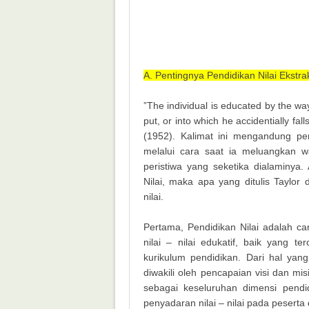
A. Pentingnya Pendidikan Nilai Ekstra
”The individual is educated by the wa
put, or into which he accidentially fall
(1952). Kalimat ini mengandung pe
melalui cara saat ia meluangkan wa
peristiwa yang seketika dialaminya. 
Nilai, maka apa yang ditulis Taylor 
nilai.
Pertama, Pendidikan Nilai adalah c
nilai – nilai edukatif, baik yang
kurikulum pendidikan. Dari hal yan
diwakili oleh pencapaian visi dan mis
sebagai keseluruhan dimensi pend
penyadaran nilai – nilai pada peserta 