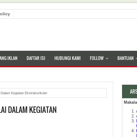
olicy
ANG IKLAN
DAFTAR ISI
HUBUNGI KAMI
FOLLOW
BANTUAN
AR
 Dalam Kegiatan Ekstrakurikuler
Makal
LAI DALAM KEGIATAN