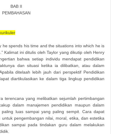
BAB II
PEMBAHASAN
kurikuler
y he spends his time and the situations into which he is
s.” Kalimat ini ditulis oleh Taylor yang dikutip oleh Henry
ngertian bahwa setiap individu mendapat pendidikan
ktunya dan situasi ketika ia dilibatkan, atau dalam
Apabila ditelaah lebih jauh dari perspektif Pendidikan
dapat diartikulasikan ke dalam tiga lingkup pendidikan
ara terencana yang melibatkan sejumlah pertimbangan
 tercakup dalam manajemen pendidikan maupun dalam
g paling luas sampai yang paling sempit. Cara dapat
i untuk pengembangan nilai, moral, etika, dan estetika
idikan sampai pada tindakan guru dalam melakukan
didik.