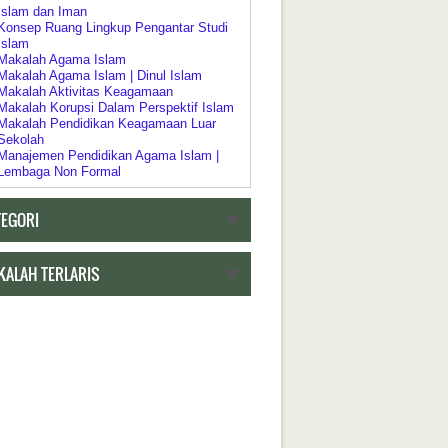
Islam dan Iman
Konsep Ruang Lingkup Pengantar Studi
Islam
Makalah Agama Islam
Makalah Agama Islam | Dinul Islam
Makalah Aktivitas Keagamaan
Makalah Korupsi Dalam Perspektif Islam
Makalah Pendidikan Keagamaan Luar
Sekolah
Manajemen Pendidikan Agama Islam |
Lembaga Non Formal
Pelaksanaan Pendidikan Keagamaan
Pendidikan Agama Dalam Kebijakan
TEGORI
Pendidikan Islam
Pendidikan Agama sebagai Pembudayaan
Dan Pemberdayaan
Pengertian Riddah
KALAH TERLARIS
Psikologi Agama
Relasi Negara | Agama dan Pendidikan
Ruang Lingkup Pengantar Studi Agama
Islam
h Tentang Pendidikan
Akar Historis Dualisme Dalam Sistem
Pendidikan di Indonesia
Akreditasi Program Studi Pada Program