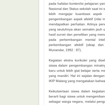
pada hafalan konten/isi pelajaran ya
Nasional dan Status sekolah saat ini
lebih mengejar kuantisasi aspek
pengembangan aspek afektif (nilai m
mendapatkan perhatian. Artinya pe
yang seutuhnya akan semakin jauh un
hasil survei dan penelitian yang me
pada perkembangan mental intel
perkembangan afektif (sikap dan 
Munandar, 1992 : 87).
Kegiatan ekstra kurikuler yang dis
siswa dalam pengembangan minatn
baru untuk lebih giat belajar sert
yang mandiri. Hal ini sejalan denga
IKIP Malang yang mengatakan bahwa
Keikutsertaan siswa dalam kegiata
berarti bagi siswa untuk mengemba
sebagai warga negara, melalui pen