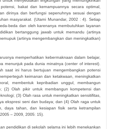
n untuk menyediakan lingkungan yang memungkinkan
potensi, bakat dan kemampuannya secara optimal,
 dirinya dan berfungsi sepenuhnya sesuai dengan
han masyarakat. (Utami Munandar, 2002 : 4). Setiap
beda-beda dan oleh karenanya membutuhkan layanan
didikan bertanggung jawab untuk memandu (artinya
 memupuk (artinya mengembangkan dan meningkatkan)
harusnya memperhatikan kebermaknaan dalam belajar,
a menunjuk pada dunia minatnya (center of interest).
ah saat ini harus bertujuan mengembangkan potensi
uk memperteguh keimanan dan ketakwaan, meningkatkan
 moral, membentuk kepribadian unggul, membangun
p; (2) Olah pikir untuk membangun kompetensi dan
nologi; (3) Olah rasa untuk meningkatkan sensitifitas,
aya ekspresi seni dan budaya; dan (4) Olah raga untuk
, daya tahan, dan kesiapan fisik serta ketrampilan
 2005 – 2009, 2005: 15).
an pendidikan di sekolah selama ini lebih menekankan