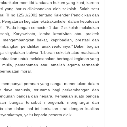
rakurikuler memiliki landasan hukum yang kuat, karena
ri yang harus dilaksanakan oleh sekolah. Salah satu
al RI no 125/U/2002 tentang Kalender Pendidikan dan
h. Pengaturan kegiatan ekstrakurikuler dalam keputusan
t 2 : ”Pada tengah semester 1 dan 2 sekolah melakukan
eni), Karyawisata, lomba kreativitas atau praktek
k mengembangkan bakat, kepribadian, prestasi dan
gembangkan pendidikan anak seutuhnya.” Dalam bagian
uga dinyatakan bahwa ”Liburan sekolah atau madrasah
anfaatkan untuk melaksanakan berbagai kegiatan yang
ak mulia, pemahaman atau amaliah agama termasuk
g bermuatan moral.
n mempunyai peranan yang sangat menentukan dalam
er daya manusia, terutama bagi perkembangan dan
mbangunan bangsa dan negara. Kemajuan suatu bangsa
aan bangsa tersebut mengenali, menghargai dan
dan dalam hal ini berkaitan erat dengan kualitas
yarakatnya, yaitu kepada peserta didik.