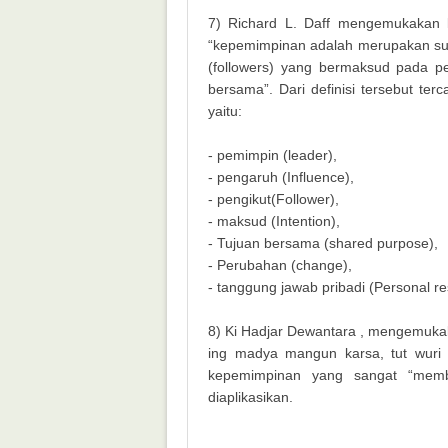
7) Richard L. Daff mengemukakan k
“kepemimpinan adalah merupakan su
(followers) yang bermaksud pada p
bersama”. Dari definisi tersebut te
yaitu:
- pemimpin (leader),
- pengaruh (Influence),
- pengikut(Follower),
- maksud (Intention),
- Tujuan bersama (shared purpose),
- Perubahan (change),
- tanggung jawab pribadi (Personal res
8) Ki Hadjar Dewantara , mengemukaka
ing madya mangun karsa, tut wuri 
kepemimpinan yang sangat “memb
diaplikasikan.