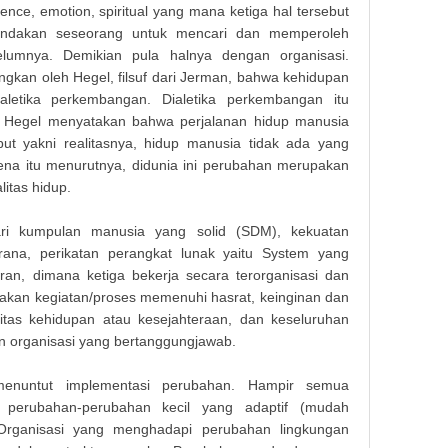
ence, emotion, spiritual yang mana ketiga hal tersebut
tindakan seseorang untuk mencari dan memperoleh
elumnya. Demikian pula halnya dengan organisasi.
kan oleh Hegel, filsuf dari Jerman, bahwa kehidupan
aletika perkembangan. Dialetika perkembangan itu
a Hegel menyatakan bahwa perjalanan hidup manusia
sebut yakni realitasnya, hidup manusia tidak ada yang
arena itu menurutnya, didunia ini perubahan merupakan
litas hidup.
ari kumpulan manusia yang solid (SDM), kekuatan
ana, perikatan perangkat lunak yaitu System yang
ran, dimana ketiga bekerja secara terorganisasi dan
akan kegiatan/proses memenuhi hasrat, keinginan dan
itas kehidupan atau kesejahteraan, dan keseluruhan
n organisasi yang bertanggungjawab.
i menuntut implementasi perubahan. Hampir semua
n perubahan-perubahan kecil yang adaptif (mudah
 Organisasi yang menghadapi perubahan lingkungan