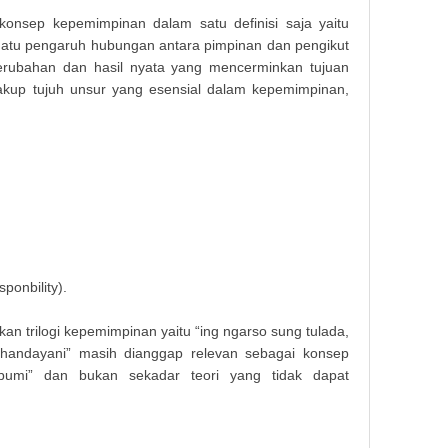
onsep kepemimpinan dalam satu definisi saja yaitu
atu pengaruh hubungan antara pimpinan dan pengikut
erubahan dan hasil nyata yang mencerminkan tujuan
rcakup tujuh unsur yang esensial dalam kepemimpinan,
ponbility).
n trilogi kepemimpinan yaitu “ing ngarso sung tulada,
Makala
handayani” masih dianggap relevan sebagai konsep
umi” dan bukan sekadar teori yang tidak dapat