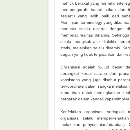
mahluk berakal yang memiliki intelleg
mempengaruhi hasrat, sikap dan 
sesuatu yang lebih baik dari seb
Meminjam terminology yang dikembang
manusia selalu disertai dengan di
membuat realitas dinamis. Sehingg
selalu mengikuti alur dialektis ter
statis, melainkan selalu dinamis. K
bagian yang tidak terpisahkan dari rea
Organisasi adalah wujud besar d
perangkat keras sarana dan prasar
konsistens yang juga disebut peratu
terkoordinasi dalam rangka melaksan
kebutuhan untuk meningkatkan kual
bergerak dalam kendali kepemimpina
Keefektifan organisasi seringkal
organisasi selalu memperkenalka
melakukan penyesuaian/adaptasi).