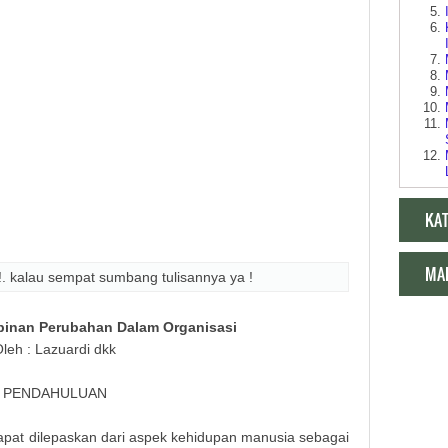
KA
MA
!. kalau sempat sumbang tulisannya ya !
inan Perubahan Dalam Organisasi
leh : Lazuardi dkk
Makala
PENDAHULUAN
dapat dilepaskan dari aspek kehidupan manusia sebagai