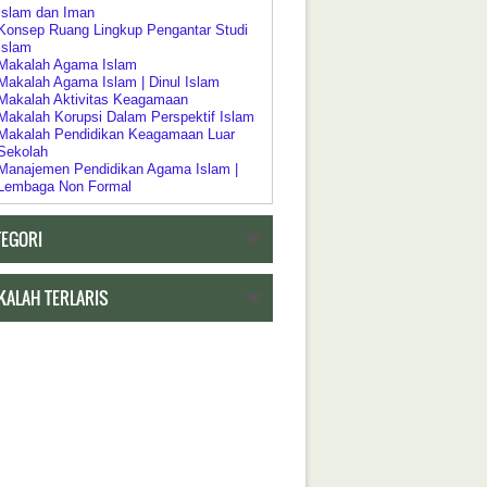
Islam dan Iman
Konsep Ruang Lingkup Pengantar Studi
Islam
Makalah Agama Islam
Makalah Agama Islam | Dinul Islam
Makalah Aktivitas Keagamaan
Makalah Korupsi Dalam Perspektif Islam
Makalah Pendidikan Keagamaan Luar
Sekolah
Manajemen Pendidikan Agama Islam |
Lembaga Non Formal
Pelaksanaan Pendidikan Keagamaan
Pendidikan Agama Dalam Kebijakan
TEGORI
Pendidikan Islam
Pendidikan Agama sebagai Pembudayaan
Dan Pemberdayaan
Pengertian Riddah
KALAH TERLARIS
Psikologi Agama
Relasi Negara | Agama dan Pendidikan
Ruang Lingkup Pengantar Studi Agama
Islam
h Tentang Pendidikan
Akar Historis Dualisme Dalam Sistem
Pendidikan di Indonesia
Akreditasi Program Studi Pada Program