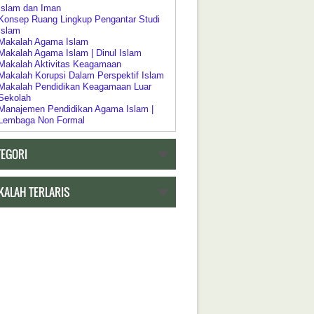
Islam dan Iman
Konsep Ruang Lingkup Pengantar Studi
Islam
Makalah Agama Islam
Makalah Agama Islam | Dinul Islam
Makalah Aktivitas Keagamaan
Makalah Korupsi Dalam Perspektif Islam
Makalah Pendidikan Keagamaan Luar
Sekolah
Manajemen Pendidikan Agama Islam |
Lembaga Non Formal
Pelaksanaan Pendidikan Keagamaan
Pendidikan Agama Dalam Kebijakan
TEGORI
Pendidikan Islam
Pendidikan Agama sebagai Pembudayaan
Dan Pemberdayaan
Pengertian Riddah
KALAH TERLARIS
Psikologi Agama
Relasi Negara | Agama dan Pendidikan
Ruang Lingkup Pengantar Studi Agama
Islam
h Tentang Pendidikan
Akar Historis Dualisme Dalam Sistem
Pendidikan di Indonesia
Akreditasi Program Studi Pada Program