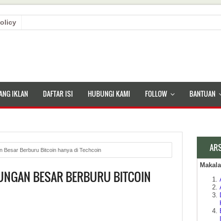
olicy
ANG IKLAN
DAFTAR ISI
HUBUNGI KAMI
FOLLOW
BANTUAN
AR
Besar Berburu Bitcoin hanya di Techcoin
Makal
UNGAN BESAR BERBURU BITCOIN