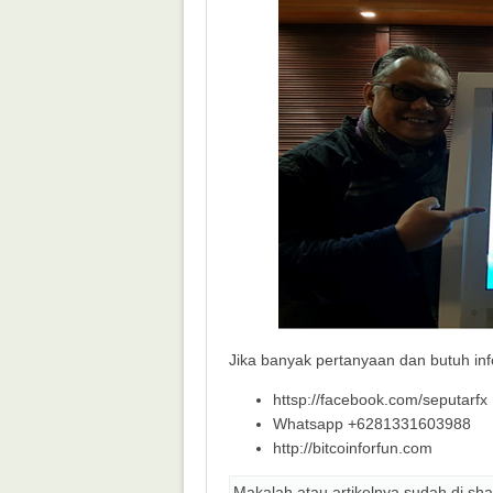
Jika banyak pertanyaan dan butuh info
httsp://facebook.com/seputarfx
Whatsapp +6281331603988
http://bitcoinforfun.com
Makalah atau artikelnya sudah di sha