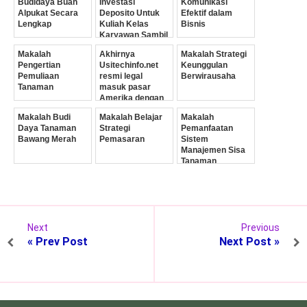
Budidaya Buah
Investasi
Komunikasi
Alpukat Secara
Deposito Untuk
Efektif dalam
Lengkap
Kuliah Kelas
Bisnis
Karyawan Sambil
Kerja
Makalah
Akhirnya
Makalah Strategi
Pengertian
Usitechinfo.net
Keunggulan
Pemuliaan
resmi legal
Berwirausaha
Tanaman
masuk pasar
Amerika dengan
persetujuan SEC
Makalah Budi
Makalah Belajar
Makalah
dan FTC
Daya Tanaman
Strategi
Pemanfaatan
Bawang Merah
Pemasaran
Sistem
Manajemen Sisa
Tanaman
Next
Previous
« Prev Post
Next Post »