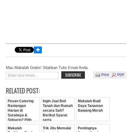
✚
Mau Makalah Gratis! Silahkan Tulis Email Anda.
Print
PDF
RELATED POST:
Pesan Catering
Ingin Jual Beli
Makalah Budi
Rantangan
Tanah dan Rumah
Daya Tanaman
Harian di
secara Sah?
Bawang Merah
Surabaya &
Berikut Syarat
Sidoarjo? Pilih
serta
Catering BOS !
Prosedurnya
Makalah
Trik Jitu Memulai
Pentingnya