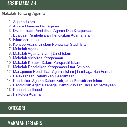
ARSIP MAKALAH
Makalah Tentang Agama
Agama Islam
Antara Manusia Dan Agama
Diversifikasi Pendidikan Agama Dan Keagamaan
Evaluasi Pembelajaran Pendidikan Agama Islam
Islam dan Iman
Konsep Ruang Lingkup Pengantar Studi Islam
Makalah Agama Islam
Makalah Agama Islam | Dinul Islam
Makalah Aktivitas Keagamaan
Makalah Korupsi Dalam Perspektif Islam
Makalah Pendidikan Keagamaan Luar Sekolah
Manajemen Pendidikan Agama Islam | Lembaga Non Formal
Pelaksanaan Pendidikan Keagamaan
Pendidikan Agama Dalam Kebijakan Pendidikan Islam
Pendidikan Agama sebagai Pembudayaan Dan Pemberdayaan
Pengertian Riddah
Psikologi Agama
Relasi Negara | Agama dan Pendidikan
Ruang Lingkup Pengantar Studi Agama Islam
KATEGORI
Makalah Tentang Pendidikan
MAKALAH TERLARIS
Akar Historis Dualisme Dalam Sistem Pendidikan di Indonesia