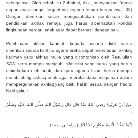
sebagainya. Oleh sebab itu Zuhairini, dkk., menyatakan “masa
depan anak sangat tergantung kepada teman bergaulnya”.[33]
Dengan demikian selain mengusahakan pembinaan dan
pendidikan akhlak remaja juga harus diperhatikan kondisi
lingkungan bergaul anak agar dapat berhasil dengan baik.
Pembinaan akhlaq karimah kepada peserta didik harus
diberikan secara kontinu agar mereka dapat meneladani akhlaq
karimah yaitu akhlaq mulia yang dicontohkan oleh Rasulullah
SAW serta mampu menjauhi sifat-sifat yang buruk yang harus
dihindarkan oleh anak, dan guru agama Islam harus mampu
membimbing akhlaq anak agar mereka dapat istiqomah dalam
mempergunakan akhlaq yang baik, hal ini sesuai dengan hadits
Nabi yaitu :
عَنْ اَبِيْ هُرَيْرَةَ رَضِيَ اللهُ عَنْهُ قَالَ,قَالَ رَسُوْلُ اللهِ صَلَّى اللهُ عَلَيْهِ وَسَلَّمُ
:
اِنَّمَا بُعِثْتُ لاُتَمِمَّ مَكَارِمَ الاَخْلاَقِ (رواه ابن سعيد)