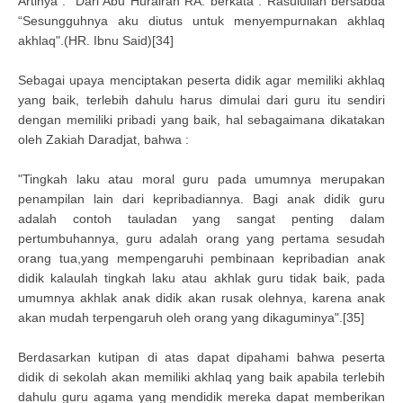
Artinya : "Dari Abu Hurairah RA. berkata : Rasulullah bersabda
“Sesungguhnya aku diutus untuk menyempurnakan akhlaq
akhlaq".(HR. Ibnu Said)[34]
Sebagai upaya menciptakan peserta didik agar memiliki akhlaq
yang baik, terlebih dahulu harus dimulai dari guru itu sendiri
dengan memiliki pribadi yang baik, hal sebagaimana dikatakan
oleh Zakiah Daradjat, bahwa :
"Tingkah laku atau moral guru pada umumnya merupakan
penampilan lain dari kepribadiannya. Bagi anak didik guru
adalah contoh tauladan yang sangat penting dalam
pertumbuhannya, guru adalah orang yang pertama sesudah
orang tua,yang mempengaruhi pembinaan kepribadian anak
didik kalaulah tingkah laku atau akhlak guru tidak baik, pada
umumnya akhlak anak didik akan rusak olehnya, karena anak
akan mudah terpengaruh oleh orang yang dikaguminya".[35]
Berdasarkan kutipan di atas dapat dipahami bahwa peserta
didik di sekolah akan memiliki akhlaq yang baik apabila terlebih
dahulu guru agama yang mendidik mereka dapat memberikan