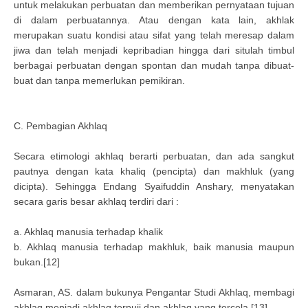
untuk melakukan perbuatan dan memberikan pernyataan tujuan
di dalam perbuatannya. Atau dengan kata lain, akhlak
merupakan suatu kondisi atau sifat yang telah meresap dalam
jiwa dan telah menjadi kepribadian hingga dari situlah timbul
berbagai perbuatan dengan spontan dan mudah tanpa dibuat-
buat dan tanpa memerlukan pemikiran.
C. Pembagian Akhlaq
Secara etimologi akhlaq berarti perbuatan, dan ada sangkut
pautnya dengan kata khaliq (pencipta) dan makhluk (yang
dicipta). Sehingga Endang Syaifuddin Anshary, menyatakan
secara garis besar akhlaq terdiri dari :
a. Akhlaq manusia terhadap khalik
b. Akhlaq manusia terhadap makhluk, baik manusia maupun
bukan.[12]
Asmaran, AS. dalam bukunya Pengantar Studi Akhlaq, membagi
akhlaq menjadi akhlaq terpuji dan akhlaq yang tercela.[13]