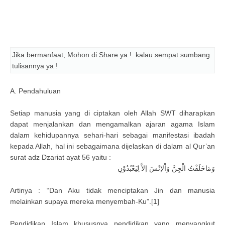
Jika bermanfaat, Mohon di Share ya !. kalau sempat sumbang
tulisannya ya !
A. Pendahuluan
Setiap manusia yang di ciptakan oleh Allah SWT diharapkan
dapat menjalankan dan mengamalkan ajaran agama Islam
dalam kehidupannya sehari-hari sebagai manifestasi ibadah
kepada Allah, hal ini sebagaimana dijelaskan di dalam al Qur’an
surat adz Dzariat ayat 56 yaitu :
وَمَاخَلَقْتُ الْجِنَّ وَاْلاِنْسَ اِلاَّ لِيَعْبُدُوْنِ
Artinya : “Dan Aku tidak menciptakan Jin dan manusia
melainkan supaya mereka menyembah-Ku”.[1]
Pendidikan Islam khususnya pendidikan yang menyangkut