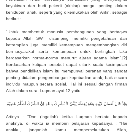
keyakinan dan budi pekerti (akhlaq) sangat penting dalam
kehidupan anak, seperti yang dikemukakan oleh Arifin, sebagai
berikut :
“Untuk membentuk manusia pembangunan yang bertaqwa
kepada Allah SWT disamping memiliki pengetahuan dan
ketrampilan juga memiliki kemampuan mengembangkan diri
bermasyarakat serta kemampuan untuk bertingkah laku
berdasarkan norma-norma menurut ajaran agama Islam”.[2]
Berdasarkan kutipan tersebut dapat ditarik suatu kesimpulan
bahwa pendidikan Islam itu mempunyai peranan yang sangat
penting didalam pengembangan kepribadian anak, baik secara
individu maupun secara sosial. Hal ini sesuai dengan firman
Allah dalam surat Luqman ayat 12 yaitu :
وَاِذْ قَالَ لُقمَانَ لاِبْنِهِ وَهُوَ يَعِظُهُ يَبُنَّيَّ لاَ تُشْرِكْ بِاللهِ اِنَّ الشِّرْكَ لَظُلْمٌ عَظِيْمٌ
Artinya : "Dan (ingatlah) ketika Luqman berkata kepada
anaknya, di waktu ia memberi pelajaran kepadanya : "Hai
anakku, janganlah kamu mempersekutukan Allah,