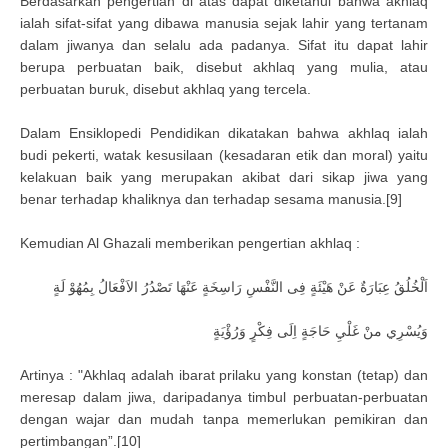
Berdasarkan pengertian di atas dapat diketahui bahwa akhlaq
ialah sifat-sifat yang dibawa manusia sejak lahir yang tertanam
dalam jiwanya dan selalu ada padanya. Sifat itu dapat lahir
berupa perbuatan baik, disebut akhlaq yang mulia, atau
perbuatan buruk, disebut akhlaq yang tercela.
Dalam Ensiklopedi Pendidikan dikatakan bahwa akhlaq ialah
budi pekerti, watak kesusilaan (kesadaran etik dan moral) yaitu
kelakuan baik yang merupakan akibat dari sikap jiwa yang
benar terhadap khaliknya dan terhadap sesama manusia.[9]
Kemudian Al Ghazali memberikan pengertian akhlaq :
اَلْخُلُقُ عِبَارَةٌ عَنْ هَيْئَةٍ فِى النَّفْسِ رَاسِخَةٍ عَنْهَا تَصْدُرُ الاَفْعَالُ بِمُهُوْ لَةٍ
وَيُسْرِي منْ غَلْيِ حَاجَةٍ اِلَى فِكْرٍ وَرُؤْيَةٍ
Artinya : "Akhlaq adalah ibarat prilaku yang konstan (tetap) dan
meresap dalam jiwa, daripadanya timbul perbuatan-perbuatan
dengan wajar dan mudah tanpa memerlukan pemikiran dan
pertimbangan”.[10]