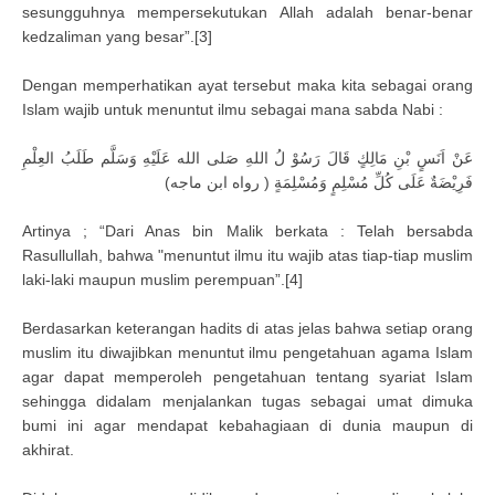
sesungguhnya mempersekutukan Allah adalah benar-benar
kedzaliman yang besar”.[3]
Dengan memperhatikan ayat tersebut maka kita sebagai orang
Islam wajib untuk menuntut ilmu sebagai mana sabda Nabi :
عَنْ اَنَسٍ بْنِ مَالِكٍ قَالَ رَسُوْ لُ اللهِ صَلى الله عَلَيْهِ وَسَلَّم طَلَبُ العِلْمِ
فَرِيْضَةٌ عَلَى كُلِّ مُسْلِمٍ وَمُسْلِمَةٍ ( رواه ابن ماجه)
Artinya ; “Dari Anas bin Malik berkata : Telah bersabda
Rasullullah, bahwa "menuntut ilmu itu wajib atas tiap-tiap muslim
laki-laki maupun muslim perempuan”.[4]
Berdasarkan keterangan hadits di atas jelas bahwa setiap orang
muslim itu diwajibkan menuntut ilmu pengetahuan agama Islam
agar dapat memperoleh pengetahuan tentang syariat Islam
sehingga didalam menjalankan tugas sebagai umat dimuka
bumi ini agar mendapat kebahagiaan di dunia maupun di
akhirat.