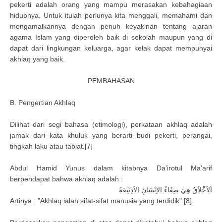
pekerti adalah orang yang mampu merasakan kebahagiaan
hidupnya. Untuk itulah perlunya kita menggali, memahami dan
mengamalkannya dengan penuh keyakinan tentang ajaran
agama Islam yang diperoleh baik di sekolah maupun yang di
dapat dari lingkungan keluarga, agar kelak dapat mempunyai
akhlaq yang baik.
PEMBAHASAN
B. Pengertian Akhlaq
Dilihat dari segi bahasa (etimologi), perkataan akhlaq adalah
jamak dari kata khuluk yang berarti budi pekerti, perangai,
tingkah laku atau tabiat.[7]
Abdul Hamid Yunus dalam kitabnya Da’irotul Ma’arif
berpendapat bahwa akhlaq adalah :
اَلاَخْلاَقُ هِيَ صِفَاءُ الاِنْسَانَِ الاَدِيْبِعَةُ
Artinya : "Akhlaq ialah sifat-sifat manusia yang terdidik".[8]