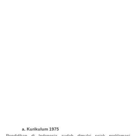
a. Kurikulum 1975
Pendidikan di Indonesia sudah dimulai sejak proklamasi