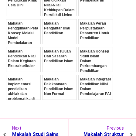
Pendidikan Anak
Mendidikkan
Pembelajaran
Usia Dini
Nilai-Nilai
Kehidupan Dalam
Persfektif Living
Values
Makalah
Makalah
Makalah Peran
Educational
Penggunaan Peta
Pengantar Ilmu
Perpustakaan
Program
Konsep Melalui
Pendidikan
Pesantren Untuk
Model
Pendidikan
Pembelajaran
Makalah
Makalah Tujuan
Makalah Konsep
Pendidikan Nilai
Dan Sasaran
Studi Islam
Dalam Kegiatan
Pendidikan Islam
Dalam
Ekstrakurikuler
Perkembangan
Pendidikan
Makalah
Makalah
Makalah Integrasi
Implementasi
Pelaksanaan
Pendidikan Nilai
pendidikan
Pendidikan Islam
Dalam
akhlak dan
Non Formal
Pembelajaran PAI
problematika di
madrasah
Tsanawiyah
Next
Previous
Makalah Studi Sains
Makalah Struktur