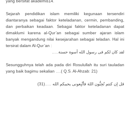
yang bersifat akademis14.
Sejarah pendidikan islam memiliki kegunaan tersendiri
diantaranya sebagai faktor keteladanan, cermin, pembanding,
dan perbaikan keadaan. Sebagai faktor keteladanan dapat
dimaklumi karena al-Qur’an sebagai sumber ajaran islam
banyak mengandung nilai kesejarahan sebagai teladan. Hal ini
tersirat dalam Al-Qur’an :
‌‌‌‌‌‌‌‌‌‌‌‌‌لقد كان لكم فى رسول الله أسوة حسنة…..
Sesungguhnya telah ada pada diri Rosulullah itu suri tauladan
yang baik bagimu sekalian ….( Q.S. Al-Ahzab: 21)
قل إن كنتم تُحِبُّون اللهَ فأتَّبِعونى يحببكم الله …..(31)