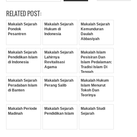
RELATED POST:
Makalah Sejarah
Makalah Sejarah
Makalah Sejarah
Pondok
Hukum di
Kemunduran
Pesantren
Indonesia
Daulah
Abbasiyah
Makalah Sejarah
Makalah Sejarah
Makalah Islam
Pendidikan Islam
Lahirnya
Pesisiran Dan
di Indonesia
Revitalisasi
Islam Pedalaman:
Agama
Tradisi Islam Di
Tengah
Perubahan Sosial
Makalah Sejarah
Makalah Sejarah
Makalah Hukum
Peradaban Islam
Perang Salib
Islam Menurut
di Banten
Tokoh Dan
Teorinya
Makalah Periode
Makalah Sejarah
Makalah Studi
Madinah
Pendidikan Islam
Sejarah